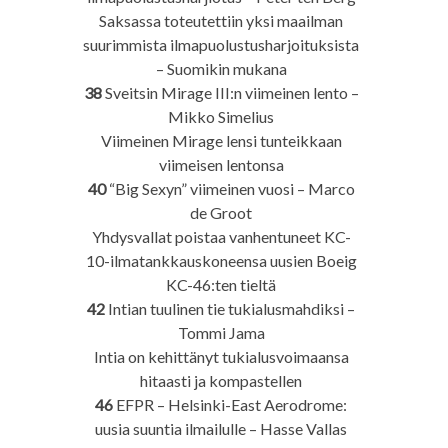
Saksassa toteutettiin yksi maailman
suurimmista ilmapuolustusharjoituksista
– Suomikin mukana
38
Sveitsin Mirage III:n viimeinen lento –
Mikko Simelius
Viimeinen Mirage lensi tunteikkaan
viimeisen lentonsa
40
“Big Sexyn” viimeinen vuosi – Marco
de Groot
Yhdysvallat poistaa vanhentuneet KC-
10-ilmatankkauskoneensa uusien Boeig
KC-46:ten tieltä
42
Intian tuulinen tie tukialusmahdiksi –
Tommi Jama
Intia on kehittänyt tukialusvoimaansa
hitaasti ja kompastellen
46
EFPR – Helsinki-East Aerodrome:
uusia suuntia ilmailulle – Hasse Vallas