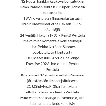
12
Ruotsi hankkii kaukovalvontatutkia
Intian Rafale-valinta isku Super Hornetin
tuotannolle
13
Viro vahvistaa ilmapuolustustaan
Iranin ilmavoimat ei haluakaan Su-35-
hävittäjiä
14
Venäjä, Nato ja F-35 – Pentti Perttula
Ilmavoimien komentaja kenraalimajuri
Juha-Pekka Keränen Suomen
puolustuksen tilanteesta
18
Ennätyssuuri Arctic Challenge
Exercise 2023 -harjoitus – Pentti
Perttula
Kokonaiset 16 maata osallistui Suomen
järjestämään ilmaharjoitukseen
21
Jäähdytys, F-35:n kehityksen
yllättävä haaste – Pentti Perttula
Mitä enemmän kykyjä ja toimintoja, sitä
kuumempana lentokone käy