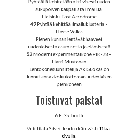
Pyhtäällä kehitetään aktiivisesti uuden
sukupolven kaupallista ilmailua:
Helsinki-East Aerodrome
49
Pyhtää kehittää ilmailuklusteria –
Hasse Vallas
Pienen kunnan lentävät haaveet
uudenlaisesta asumisesta ja elämisestä
52
Moderni experimentalkone PIK-28 –
Harri Mustonen
Lentokonesuunnittelija Aki Suokas on
luonut ennakkoluulottoman uudenlaisen
pienkoneen
Toistuvat palstat
6
F-35-briiffi
Voit tilata Siivet-lehden kätevästi
Tilaa-
sivulla
.