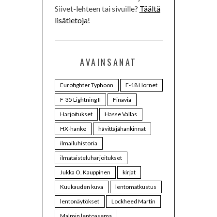
Siivet-lehteen tai sivuille?
Täältä
lisätietoja!
AVAINSANAT
Eurofighter Typhoon
F-18 Hornet
F-35 Lightning II
Finavia
Harjoitukset
Hasse Vallas
HX-hanke
hävittäjähankinnat
ilmailuhistoria
ilmataisteluharjoitukset
Jukka O. Kauppinen
kirjat
Kuukauden kuva
lentomatkustus
lentonäytökset
Lockheed Martin
Malmin lentoasema