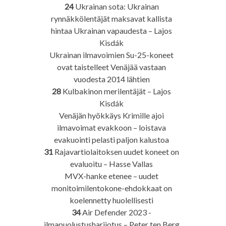
24
Ukrainan sota: Ukrainan
rynnäkkölentäjät maksavat kallista
hintaa Ukrainan vapaudesta – Lajos
Kisdák
Ukrainan ilmavoimien Su-25-koneet
ovat taistelleet Venäjää vastaan
vuodesta 2014 lähtien
28
Kulbakinon merilentäjät – Lajos
Kisdák
Venäjän hyökkäys Krimille ajoi
ilmavoimat evakkoon – loistava
evakuointi pelasti paljon kalustoa
31
Rajavartiolaitoksen uudet koneet on
evaluoitu – Hasse Vallas
MVX-hanke etenee – uudet
monitoimilentokone-ehdokkaat on
koelennetty huolellisesti
34
Air Defender 2023 -
ilmapuolustusharjiotus – Peter ten Berg