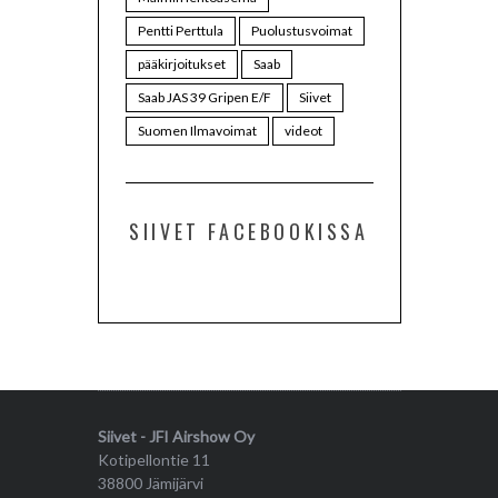
Pentti Perttula
Puolustusvoimat
pääkirjoitukset
Saab
Saab JAS 39 Gripen E/F
Siivet
Suomen Ilmavoimat
videot
SIIVET FACEBOOKISSA
Siivet - JFI Airshow Oy
Kotipellontie 11
38800 Jämijärvi