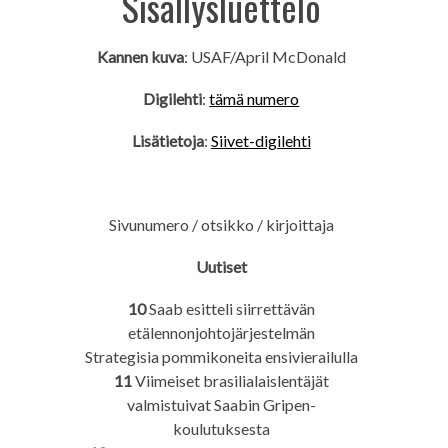
Sisällysluettelo
Kannen kuva
: USAF/April McDonald
Digilehti
:
tämä numero
Lisätietoja
:
Siivet-digilehti
Sivunumero / otsikko / kirjoittaja
Uutiset
10
Saab esitteli siirrettävän
etälennonjohtojärjestelmän
Strategisia pommikoneita ensivierailulla
11
Viimeiset brasilialaislentäjät
valmistuivat Saabin Gripen-
koulutuksesta