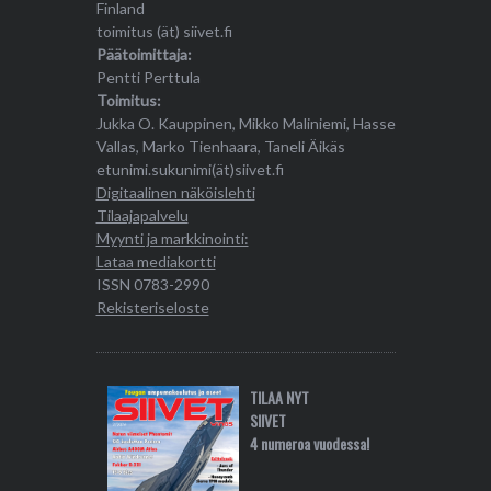
Finland
toimitus (ät) siivet.fi
Päätoimittaja:
Pentti Perttula
Toimitus:
Jukka O. Kauppinen, Mikko Maliniemi, Hasse
Vallas, Marko Tienhaara, Taneli Äikäs
etunimi.sukunimi(ät)siivet.fi
Digitaalinen näköislehti
Tilaajapalvelu
Myynti ja markkinointi:
Lataa mediakortti
ISSN 0783-2990
Rekisteriseloste
TILAA NYT
SIIVET
4 numeroa vuodessa!