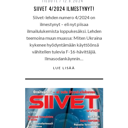
TIEDOTE
12.8.2024
SIIVET 4/2024 ILMESTYNYT!
Siivet-lehden numero 4/2024 on
ilmestynyt – eli nyt piisaa
ilmailulukemista loppukesäksi. Lehden
teemoina muun muassa: Miten Ukraina
kykenee hyödyntämään käyttöönsä
vähitellen tulevia F-16-hävittäjiä.
Ilmasodankäynnin…
LUE LISÄÄ