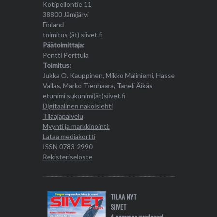
Kotipellontie 11
38800 Jämijärvi
Finland
toimitus (ät) siivet.fi
Päätoimittaja:
Pentti Perttula
Toimitus:
Jukka O. Kauppinen, Mikko Maliniemi, Hasse
Vallas, Marko Tienhaara, Taneli Äikäs
etunimi.sukunimi(ät)siivet.fi
Digitaalinen näköislehti
Tilaajapalvelu
Myynti ja markkinointi:
Lataa mediakortti
ISSN 0783-2990
Rekisteriseloste
TILAA NYT
SIIVET
4 numeroa vuodessa!