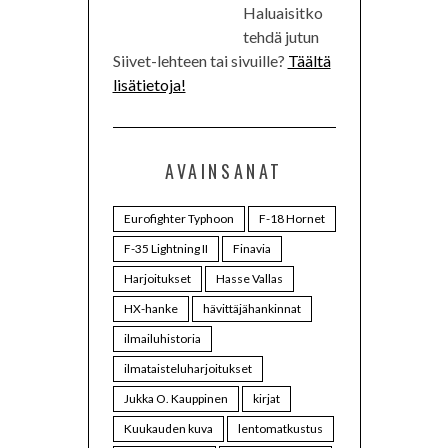
Haluaisitko
tehdä jutun
Siivet-lehteen tai sivuille?
Täältä
lisätietoja!
AVAINSANAT
Eurofighter Typhoon
F-18 Hornet
F-35 Lightning II
Finavia
Harjoitukset
Hasse Vallas
HX-hanke
hävittäjähankinnat
ilmailuhistoria
ilmataisteluharjoitukset
Jukka O. Kauppinen
kirjat
Kuukauden kuva
lentomatkustus