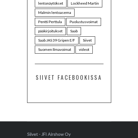
lentonäytökset
Lockheed Martin
Malmin lentoasema
Pentti Perttula
Puolustusvoimat
pääkirjoitukset
Saab
Saab JAS 39 Gripen E/F
Siivet
Suomen Ilmavoimat
videot
SIIVET FACEBOOKISSA
Siivet - JFI Airshow Oy