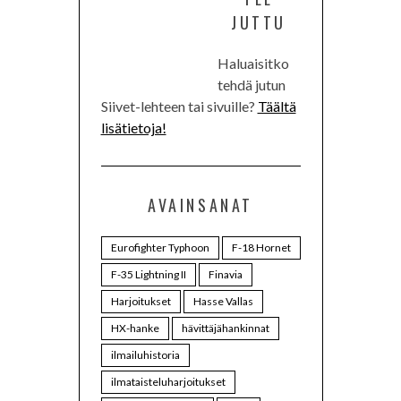
JUTTU
Haluaisitko
tehdä jutun
Siivet-lehteen tai sivuille?
Täältä
lisätietoja!
AVAINSANAT
Eurofighter Typhoon
F-18 Hornet
F-35 Lightning II
Finavia
Harjoitukset
Hasse Vallas
HX-hanke
hävittäjähankinnat
ilmailuhistoria
ilmataisteluharjoitukset