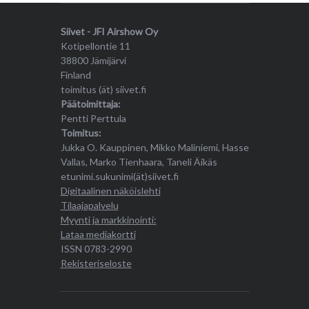
Siivet - JFI Airshow Oy
Kotipellontie 11
38800 Jämijärvi
Finland
toimitus (ät) siivet.fi
Päätoimittaja:
Pentti Perttula
Toimitus:
Jukka O. Kauppinen, Mikko Maliniemi, Hasse
Vallas, Marko Tienhaara, Taneli Äikäs
etunimi.sukunimi(ät)siivet.fi
Digitaalinen näköislehti
Tilaajapalvelu
Myynti ja markkinointi:
Lataa mediakortti
ISSN 0783-2990
Rekisteriseloste