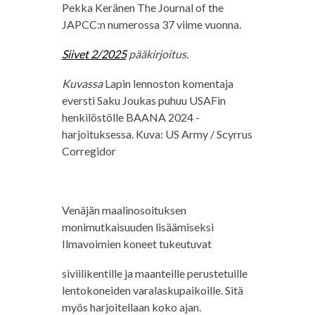
Pekka Keränen The Journal of the
JAPCC:n numerossa 37 viime vuonna.
Siivet 2/2025
pääkirjoitus.
Kuvassa
Lapin lennoston komentaja
eversti Saku Joukas puhuu USAFin
henkilöstölle BAANA 2024 -
harjoituksessa. Kuva: US Army / Scyrrus
Corregidor
Venäjän maalinosoituksen
monimutkaisuuden lisäämiseksi
Ilmavoimien koneet tukeutuvat
siviilikentille ja maanteille perustetuille
lentokoneiden varalaskupaikoille. Sitä
myös harjoitellaan koko ajan.