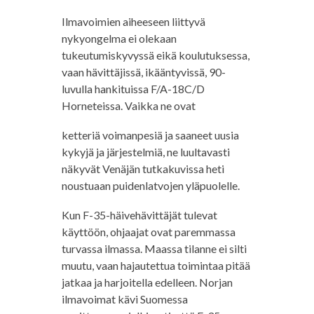
Ilmavoimien aiheeseen liittyvä
nykyongelma ei olekaan
tukeutumiskyvyssä eikä koulutuksessa,
vaan hävittäjissä, ikääntyvissä, 90-
luvulla hankituissa F/A-18C/D
Horneteissa. Vaikka ne ovat
ketteriä voimanpesiä ja saaneet uusia
kykyjä ja järjestelmiä, ne luultavasti
näkyvät Venäjän tutkakuvissa heti
noustuaan puidenlatvojen yläpuolelle.
Kun F-35-häivehävittäjät tulevat
käyttöön, ohjaajat ovat paremmassa
turvassa ilmassa. Maassa tilanne ei silti
muutu, vaan hajautettua toimintaa pitää
jatkaa ja harjoitella edelleen. Norjan
ilmavoimat kävi Suomessa