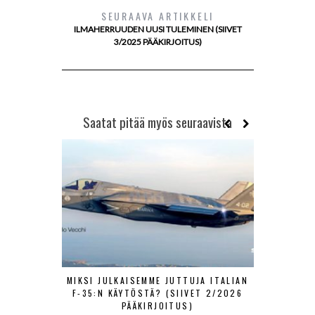
SEURAAVA ARTIKKELI
ILMAHERRUUDEN UUSI TULEMINEN (SIIVET
3/2025 PÄÄKIRJOITUS)
Saatat pitää myös seuraavista
MIKSI JULKAISEMME JUTTUJA ITALIAN
MUSTIA JO
F-35:N KÄYTÖSTÄ? (SIIVET 2/2026
PÄÄKIRJOITUS)