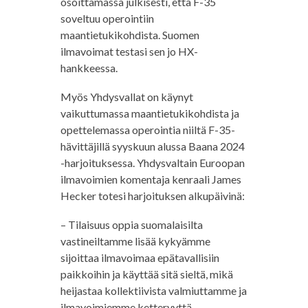
osoittamassa julkisesti, että F-35
soveltuu operointiin
maantietukikohdista. Suomen
ilmavoimat testasi sen jo HX-
hankkeessa.
Myös Yhdysvallat on käynyt
vaikuttumassa maantietukikohdista ja
opettelemassa operointia niiltä F-35-
hävittäjillä syyskuun alussa Baana 2024
-harjoituksessa. Yhdysvaltain Euroopan
ilmavoimien komentaja kenraali James
Hecker totesi harjoituksen alkupäivinä:
– Tilaisuus oppia suomalaisilta
vastineiltamme lisää kykyämme
sijoittaa ilmavoimaa epätavallisiin
paikkoihin ja käyttää sitä sieltä, mikä
heijastaa kollektiivista valmiuttamme ja
ilmavoimiemme ketteryyttä.