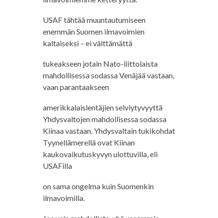
USAF tähtää muuntautumiseen
enemmän Suomen ilmavoimien
kaltaiseksi – ei välttämättä
tukeakseen jotain Nato-liittolaista
mahdollisessa sodassa Venäjää vastaan,
vaan parantaakseen
amerikkalaislentäjien selviytyvyyttä
Yhdysvaltojen mahdollisessa sodassa
Kiinaa vastaan. Yhdysvaltain tukikohdat
Tyynellämerellä ovat Kiinan
kaukovaikutuskyvyn ulottuvilla, eli
USAFilla
on sama ongelma kuin Suomenkin
ilmavoimilla.