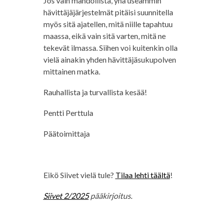
Jos vain mahdollista, yhä useammin
hävittäjäjärjestelmät pitäisi suunnitella
myös sitä ajatellen, mitä niille tapahtuu
maassa, eikä vain sitä varten, mitä ne
tekevät ilmassa. Siihen voi kuitenkin olla
vielä ainakin yhden hävittäjäsukupolven
mittainen matka.
Rauhallista ja turvallista kesää!
Pentti Perttula
Päätoimittaja
Eikö Siivet vielä tule?
Tilaa lehti täältä
!
Siivet 2/2025
pääkirjoitus.