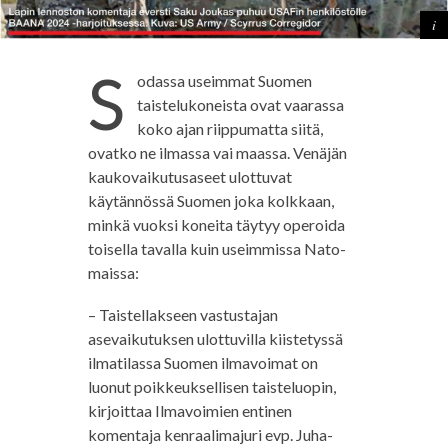
S
odassa useimmat Suomen
taistelukoneista ovat vaarassa
koko ajan riippumatta siitä,
ovatko ne ilmassa vai maassa. Venäjän
kaukovaikutusaseet ulottuvat
käytännössä Suomen joka kolkkaan,
minkä vuoksi koneita täytyy operoida
toisella tavalla kuin useimmissa Nato-
maissa:
– Taistellakseen vastustajan
asevaikutuksen ulottuvilla kiistetyssä
ilmatilassa Suomen ilmavoimat on
luonut poikkeuksellisen taisteluopin,
kirjoittaa Ilmavoimien entinen
komentaja kenraalimajuri evp. Juha-