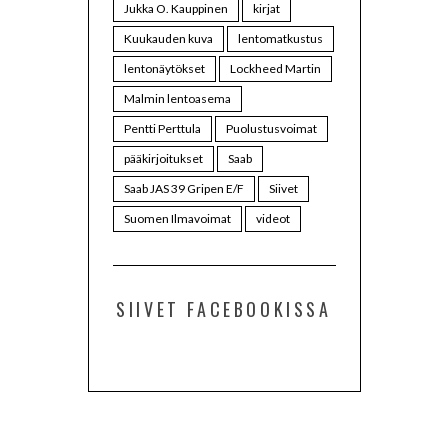
Jukka O. Kauppinen
kirjat
Kuukauden kuva
lentomatkustus
lentonäytökset
Lockheed Martin
Malmin lentoasema
Pentti Perttula
Puolustusvoimat
pääkirjoitukset
Saab
Saab JAS 39 Gripen E/F
Siivet
Suomen Ilmavoimat
videot
SIIVET FACEBOOKISSA