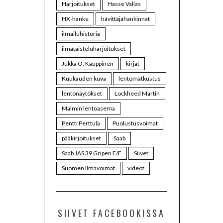
Harjoitukset
Hasse Vallas
HX-hanke
hävittäjähankinnat
ilmailuhistoria
ilmataisteluharjoitukset
Jukka O. Kauppinen
kirjat
Kuukauden kuva
lentomatkustus
lentonäytökset
Lockheed Martin
Malmin lentoasema
Pentti Perttula
Puolustusvoimat
pääkirjoitukset
Saab
Saab JAS 39 Gripen E/F
Siivet
Suomen Ilmavoimat
videot
SIIVET FACEBOOKISSA