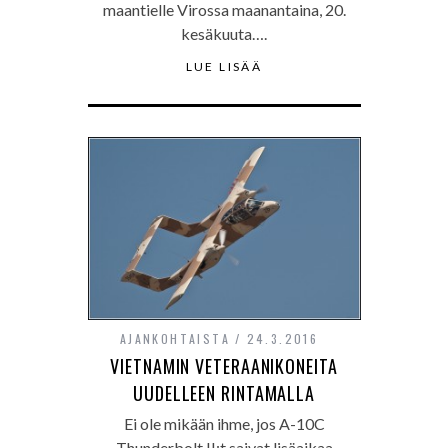
maantielle Virossa maanantaina, 20.
kesäkuuta….
LUE LISÄÄ
AJANKOHTAISTA
24.3.2016
VIETNAMIN VETERAANIKONEITA
UUDELLEEN RINTAMALLA
Ei ole mikään ihme, jos A-10C
Thunderbolt II:t saivat lisäaikaa