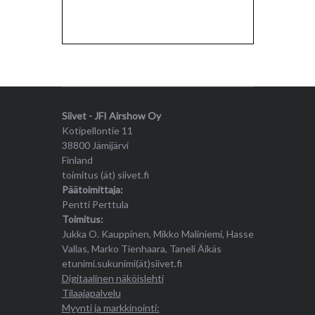
Siivet - JFI Airshow Oy
Kotipellontie 11
38800 Jämijärvi
Finland
toimitus (ät) siivet.fi
Päätoimittaja:
Pentti Perttula
Toimitus:
Jukka O. Kauppinen, Mikko Maliniemi, Hasse
Vallas, Marko Tienhaara, Taneli Äikäs
etunimi.sukunimi(ät)siivet.fi
Digitaalinen näköislehti
Tilaajapalvelu
Myynti ja markkinointi: