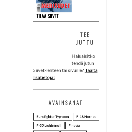
TILAA SIIVET
TEE
JUTTU
Haluaisitko
tehdä jutun
Siivet-lehteen tai sivuille?
Täältä
lisätietoja!
AVAINSANAT
Eurofighter Typhoon
F-18 Hornet
F-35 Lightning II
Finavia