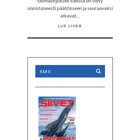
täsmäohjuksen kanssa on viety
onnistuneesti päätökseen ja seuraavaksi
alkavat…
LUE LISÄÄ