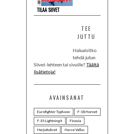
TILAA SIIVET
TEE
JUTTU
Haluaisitko
tehdä jutun
Siivet-lehteen tai sivuille?
Täältä
lisätietoja!
AVAINSANAT
Eurofighter Typhoon
F-18 Hornet
F-35 Lightning II
Finavia
Harjoitukset
Hasse Vallas