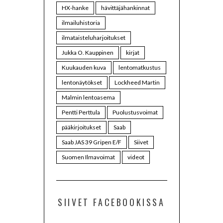
HX-hanke
hävittäjähankinnat
ilmailuhistoria
ilmataisteluharjoitukset
Jukka O. Kauppinen
kirjat
Kuukauden kuva
lentomatkustus
lentonäytökset
Lockheed Martin
Malmin lentoasema
Pentti Perttula
Puolustusvoimat
pääkirjoitukset
Saab
Saab JAS 39 Gripen E/F
Siivet
Suomen Ilmavoimat
videot
SIIVET FACEBOOKISSA