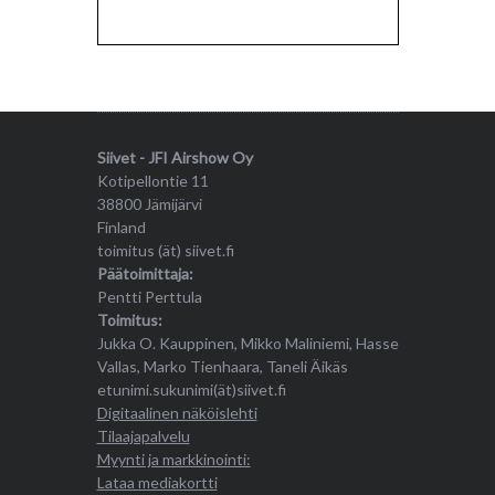
Siivet - JFI Airshow Oy
Kotipellontie 11
38800 Jämijärvi
Finland
toimitus (ät) siivet.fi
Päätoimittaja:
Pentti Perttula
Toimitus:
Jukka O. Kauppinen, Mikko Maliniemi, Hasse
Vallas, Marko Tienhaara, Taneli Äikäs
etunimi.sukunimi(ät)siivet.fi
Digitaalinen näköislehti
Tilaajapalvelu
Myynti ja markkinointi:
Lataa mediakortti