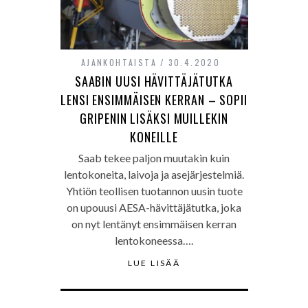
AJANKOHTAISTA
30.4.2020
SAABIN UUSI HÄVITTÄJÄTUTKA
LENSI ENSIMMÄISEN KERRAN – SOPII
GRIPENIN LISÄKSI MUILLEKIN
KONEILLE
Saab tekee paljon muutakin kuin
lentokoneita, laivoja ja asejärjestelmiä.
Yhtiön teollisen tuotannon uusin tuote
on upouusi AESA-hävittäjätutka, joka
on nyt lentänyt ensimmäisen kerran
lentokoneessa….
LUE LISÄÄ