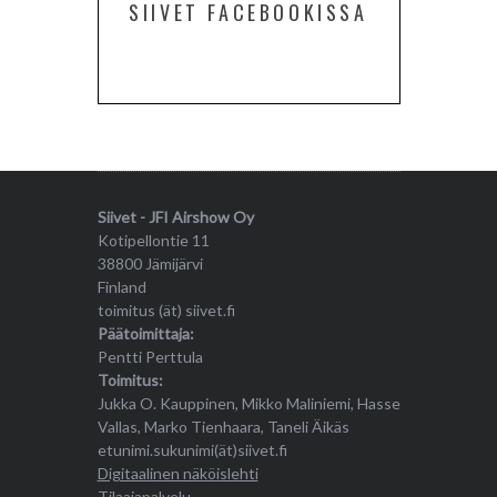
SIIVET FACEBOOKISSA
Siivet - JFI Airshow Oy
Kotipellontie 11
38800 Jämijärvi
Finland
toimitus (ät) siivet.fi
Päätoimittaja:
Pentti Perttula
Toimitus:
Jukka O. Kauppinen, Mikko Maliniemi, Hasse
Vallas, Marko Tienhaara, Taneli Äikäs
etunimi.sukunimi(ät)siivet.fi
Digitaalinen näköislehti
Tilaajapalvelu