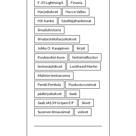
F-35 Lightning II
Finavia
Harjoitukset
Hasse Vallas
HX-hanke
hävittäjähankinnat
ilmailuhistoria
ilmataisteluharjoitukset
Jukka O. Kauppinen
kirjat
Kuukauden kuva
lentomatkustus
lentonäytökset
Lockheed Martin
Malmin lentoasema
Pentti Perttula
Puolustusvoimat
pääkirjoitukset
Saab
Saab JAS 39 Gripen E/F
Siivet
Suomen Ilmavoimat
videot