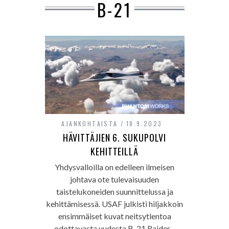
B-21
AJANKOHTAISTA
18.9.2023
HÄVITTÄJIEN 6. SUKUPOLVI
KEHITTEILLÄ
Yhdysvalloilla on edelleen ilmeisen
johtava ote tulevaisuuden
taistelukoneiden suunnittelussa ja
kehittämisessä. USAF julkisti hiljakkoin
ensimmäiset kuvat neitsytlentoa
odottavasta uudesta B-21 Raider -