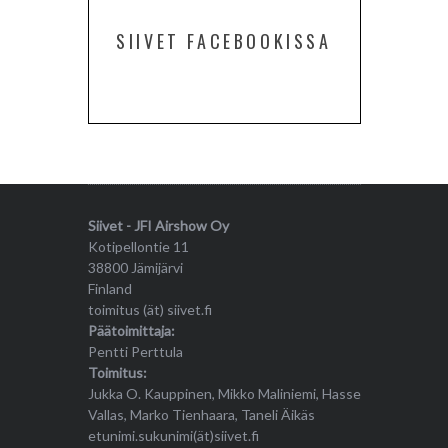
SIIVET FACEBOOKISSA
Siivet - JFI Airshow Oy
Kotipellontie 11
38800 Jämijärvi
Finland
toimitus (ät) siivet.fi
Päätoimittaja:
Pentti Perttula
Toimitus:
Jukka O. Kauppinen, Mikko Maliniemi, Hasse
Vallas, Marko Tienhaara, Taneli Äikäs
etunimi.sukunimi(ät)siivet.fi