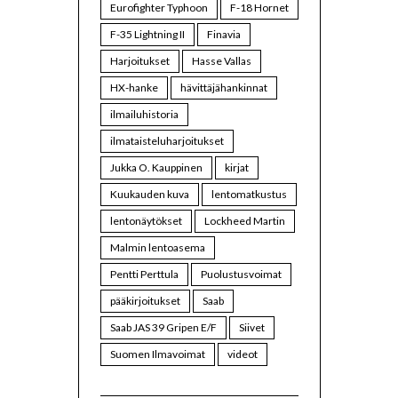
Eurofighter Typhoon
F-18 Hornet
F-35 Lightning II
Finavia
Harjoitukset
Hasse Vallas
HX-hanke
hävittäjähankinnat
ilmailuhistoria
ilmataisteluharjoitukset
Jukka O. Kauppinen
kirjat
Kuukauden kuva
lentomatkustus
lentonäytökset
Lockheed Martin
Malmin lentoasema
Pentti Perttula
Puolustusvoimat
pääkirjoitukset
Saab
Saab JAS 39 Gripen E/F
Siivet
Suomen Ilmavoimat
videot