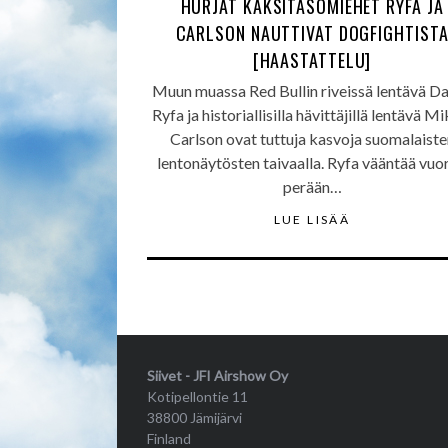
HURJAT KAKSITASOMIEHET RYFA JA
CARLSON NAUTTIVAT DOGFIGHTIST
[HAASTATTELU]
Muun muassa Red Bullin riveissä lentävä Da
Ryfa ja historiallisilla hävittäjillä lentävä Mi
Carlson ovat tuttuja kasvoja suomalaiste
lentonäytösten taivaalla. Ryfa vääntää vuo
perään…
LUE LISÄÄ
Siivet - JFI Airshow Oy
Kotipellontie 11
38800 Jämijärvi
Finland