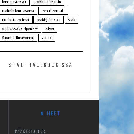
lentonäytökset
Lockheed Martin
Malmin lentoasema
Pentti Perttula
Puolustusvoimat
pääkirjoitukset
Saab
Saab JAS 39 Gripen E/F
Siivet
Suomen Ilmavoimat
videot
SIIVET FACEBOOKISSA
AIHEET
PÄÄKIRJOITUS