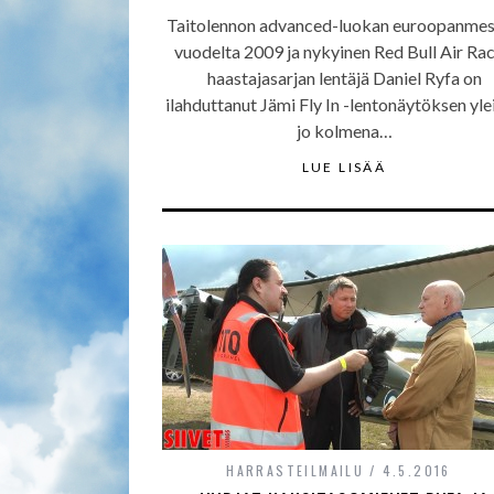
Taitolennon advanced-luokan euroopanmes
vuodelta 2009 ja nykyinen Red Bull Air Rac
haastajasarjan lentäjä Daniel Ryfa on
ilahduttanut Jämi Fly In -lentonäytöksen yle
jo kolmena…
LUE LISÄÄ
HARRASTEILMAILU
4.5.2016