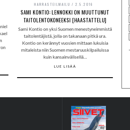
HARRASTEILMAILU
2.5.2016
A
SAMI KONTIO: LENNOKKI ON MUUTTUNUT
TAITOLENTOKONEEKSI [HAASTATTELU]
niel
Sami Kontio on yksi Suomen menestyneimmistä
kael
taitolentäjistä, jolla on takanaan pitkä ura.
n
Kontio on kerännyt vuosien mittaan lukuisia
ron
mitaleista niin Suomen mestaruuskilpailuissa
kuin kansainvälisellä…
LUE LISÄÄ