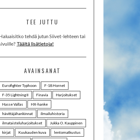
TEE JUTTU
Haluaisitko tehdä jutun Siivet-lehteen tai
sivuille?
Täältä lisätietoja!
AVAINSANAT
Eurofighter Typhoon
F-18 Hornet
F-35 Lightning II
Finavia
Harjoitukset
Hasse Vallas
HX-hanke
hävittäjähankinnat
ilmailuhistoria
ilmataisteluharjoitukset
Jukka O. Kauppinen
kirjat
Kuukauden kuva
lentomatkustus