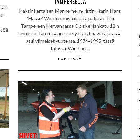
TAMPEREELLA
tari
Kaksinkertaisen Mannerheim-ristin ritarin Hans
e -
“Hasse” Windin muistolaatta paljastettiin
Tampereen Hervannassa Opiskelijankatu 12:n
isöä
seinässä. Tammisaaressa syntynyt hävittäjä-ässä
asui viimeiset vuotensa, 1974-1995, tässä
talossa. Wind on…
LUE LISÄÄ