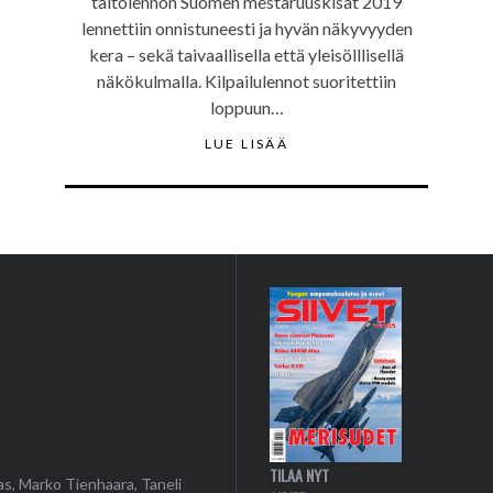
taitolennon Suomen mestaruuskisat 2019
lennettiin onnistuneesti ja hyvän näkyvyyden
kera – sekä taivaallisella että yleisölllisellä
näkökulmalla. Kilpailulennot suoritettiin
loppuun…
LUE LISÄÄ
TILAA NYT
as, Marko Tienhaara, Taneli