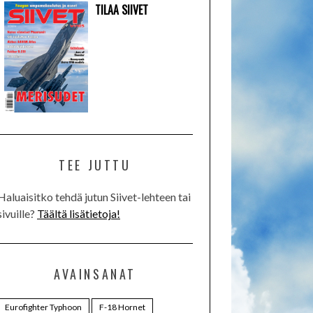
TILAA SIIVET
TEE JUTTU
Haluaisitko tehdä jutun Siivet-lehteen tai
sivuille?
Täältä lisätietoja!
AVAINSANAT
Eurofighter Typhoon
F-18 Hornet