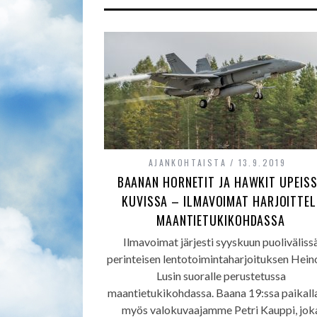
AJANKOHTAISTA
13.9.2019
BAANAN HORNETIT JA HAWKIT UPEIS
KUVISSA – ILMAVOIMAT HARJOITTEL
MAANTIETUKIKOHDASSA
Ilmavoimat järjesti syyskuun puoliväliss
perinteisen lentotoimintaharjoituksen Hein
Lusin suoralle perustetussa
maantietukikohdassa. Baana 19:ssa paikalla
myös valokuvaajamme Petri Kauppi, jok