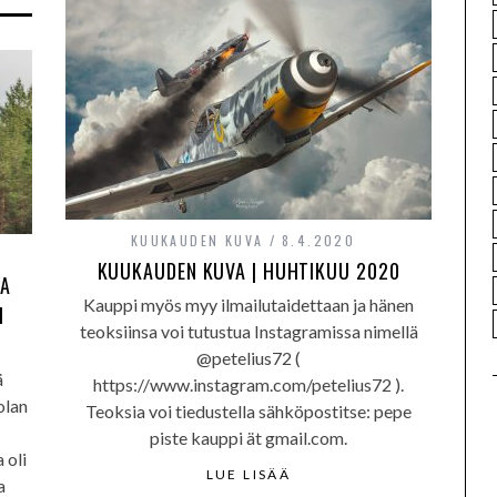
KUUKAUDEN KUVA
8.4.2020
KUUKAUDEN KUVA | HUHTIKUU 2020
SA
Kauppi myös myy ilmailutaidettaan ja hänen
I
teoksiinsa voi tutustua Instagramissa nimellä
@petelius72 (
ä
https://www.instagram.com/petelius72 ).
olan
Teoksia voi tiedustella sähköpostitse: pepe
piste kauppi ät gmail.com.
 oli
LUE LISÄÄ
a