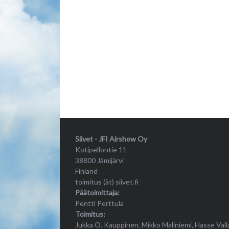
Siivet - JFI Airshow Oy
Kotipellontie 11
38800 Jämijärvi
Finland
toimitus (ät) siivet.fi
Päätoimittaja:
Pentti Perttula
Toimitus:
Jukka O. Kauppinen, Mikko Maliniemi, Hasse Vall