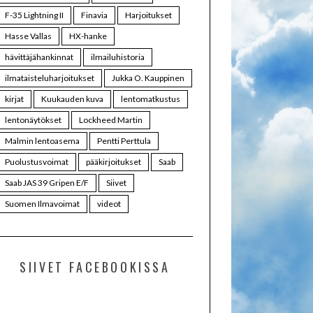
F-35 Lightning II
Finavia
Harjoitukset
Hasse Vallas
HX-hanke
hävittäjähankinnat
ilmailuhistoria
ilmataisteluharjoitukset
Jukka O. Kauppinen
kirjat
Kuukauden kuva
lentomatkustus
lentonäytökset
Lockheed Martin
Malmin lentoasema
Pentti Perttula
Puolustusvoimat
pääkirjoitukset
Saab
Saab JAS 39 Gripen E/F
Siivet
Suomen Ilmavoimat
videot
SIIVET FACEBOOKISSA