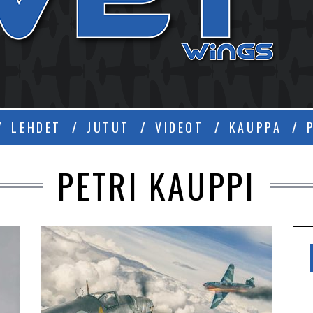
Ä
LEHDET
JUTUT
VIDEOT
KAUPPA
PETRI KAUPPI