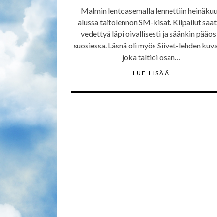
Malmin lentoasemalla lennettiin heinäku
alussa taitolennon SM-kisat. Kilpailut saat
vedettyä läpi oivallisesti ja säänkin pääos
suosiessa. Läsnä oli myös Siivet-lehden kuva
joka taltioi osan…
LUE LISÄÄ