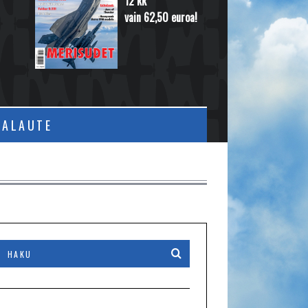
12 kk
vain 62,50 euroa!
PALAUTE