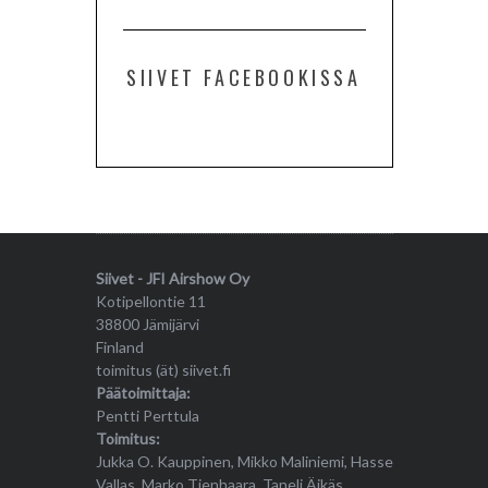
SIIVET FACEBOOKISSA
Siivet - JFI Airshow Oy
Kotipellontie 11
38800 Jämijärvi
Finland
toimitus (ät) siivet.fi
Päätoimittaja:
Pentti Perttula
Toimitus:
Jukka O. Kauppinen, Mikko Maliniemi, Hasse
Vallas, Marko Tienhaara, Taneli Äikäs