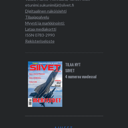
etunimi.sukunimi(ät)siivet.fi
Digitaalinen näköislehti
Tilaajapalvelu
Myynti ja markkinointi:
Lataa mediakortti
ISSN 0783-2990
Rekisteriseloste
TILAA NYT
SIIVET
4 numeroa vuodessa!