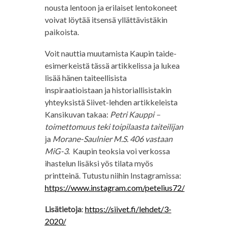
nousta lentoon ja erilaiset lentokoneet
voivat löytää itsensä yllättävistäkin
paikoista.
Voit nauttia muutamista Kaupin taide-
esimerkeistä tässä artikkelissa ja lukea
lisää hänen taiteellisista
inspiraatioistaan ja historiallisistakin
yhteyksistä Siivet-lehden artikkeleista
Kansikuvan takaa:
Petri Kauppi –
toimettomuus teki toipilaasta taiteilijan
ja
Morane-Saulnier M.S. 406 vastaan
MiG-3
. Kaupin teoksia voi verkossa
ihastelun lisäksi yös tilata myös
printteinä. Tutustu niihin Instagramissa:
https://www.instagram.com/petelius72/
Lisätietoja
:
https://siivet.fi/lehdet/3-
2020/