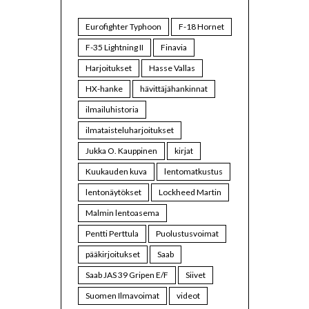
Eurofighter Typhoon
F-18 Hornet
F-35 Lightning II
Finavia
Harjoitukset
Hasse Vallas
HX-hanke
hävittäjähankinnat
ilmailuhistoria
ilmataisteluharjoitukset
Jukka O. Kauppinen
kirjat
Kuukauden kuva
lentomatkustus
lentonäytökset
Lockheed Martin
Malmin lentoasema
Pentti Perttula
Puolustusvoimat
pääkirjoitukset
Saab
Saab JAS 39 Gripen E/F
Siivet
Suomen Ilmavoimat
videot