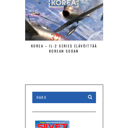
KOREA – IL-2 SERIES ELÄVÖITTÄÄ
LIETTUAN 
KOREAN SODAN
PIENEN MAA