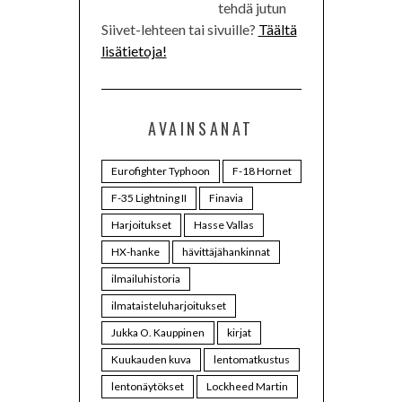
tehdä jutun
Siivet-lehteen tai sivuille?
Täältä
lisätietoja!
AVAINSANAT
Eurofighter Typhoon
F-18 Hornet
F-35 Lightning II
Finavia
Harjoitukset
Hasse Vallas
HX-hanke
hävittäjähankinnat
ilmailuhistoria
ilmataisteluharjoitukset
Jukka O. Kauppinen
kirjat
Kuukauden kuva
lentomatkustus
lentonäytökset
Lockheed Martin