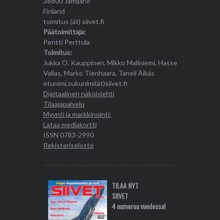
38800 Jämijärvi
Finland
toimitus (ät) siivet.fi
Päätoimittaja:
Pentti Perttula
Toimitus:
Jukka O. Kauppinen, Mikko Maliniemi, Hasse
Vallas, Marko Tienhaara, Taneli Äikäs
etunimi.sukunimi(ät)siivet.fi
Digitaalinen näköislehti
Tilaajapalvelu
Myynti ja markkinointi:
Lataa mediakortti
ISSN 0783-2990
Rekisteriseloste
TILAA NYT
SIIVET
4 numeroa vuodessa!