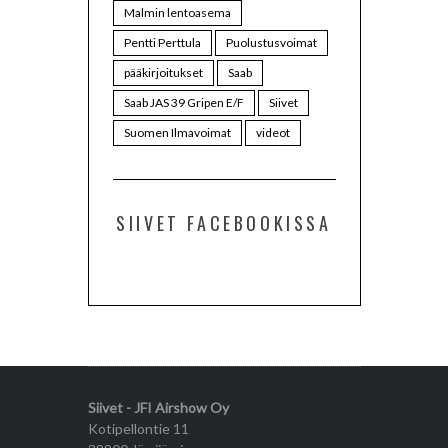
Malmin lentoasema
Pentti Perttula
Puolustusvoimat
pääkirjoitukset
Saab
Saab JAS 39 Gripen E/F
Siivet
Suomen Ilmavoimat
videot
SIIVET FACEBOOKISSA
Siivet - JFI Airshow Oy
Kotipellontie 11