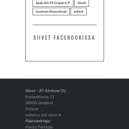
Saab JAS 39 Gripen E/F
Siivet
Suomen Ilmavoimat
videot
SIIVET FACEBOOKISSA
Siivet - JFI Airshow Oy
Kotipellontie 11
38800 Jämijärvi
Finland
toimitus (ät) siivet.fi
Päätoimittaja:
Pentti Perttula