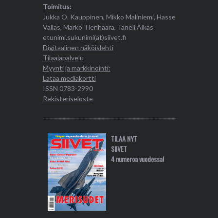
Toimitus:
Jukka O. Kauppinen, Mikko Maliniemi, Hasse
Vallas, Marko Tienhaara, Taneli Äikäs
etunimi.sukunimi(ät)siivet.fi
Digitaalinen näköislehti
Tilaajapalvelu
Myynti ja markkinointi:
Lataa mediakortti
ISSN 0783-2990
Rekisteriseloste
TILAA NYT
SIIVET
4 numeroa vuodessa!