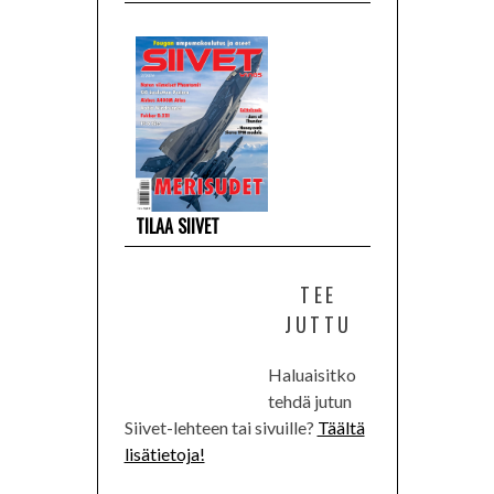
TILAA SIIVET
TEE
JUTTU
Haluaisitko
tehdä jutun
Siivet-lehteen tai sivuille?
Täältä
lisätietoja!