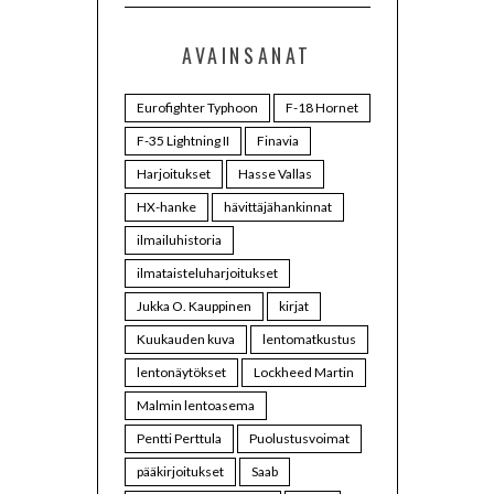
AVAINSANAT
Eurofighter Typhoon
F-18 Hornet
F-35 Lightning II
Finavia
Harjoitukset
Hasse Vallas
HX-hanke
hävittäjähankinnat
ilmailuhistoria
ilmataisteluharjoitukset
Jukka O. Kauppinen
kirjat
Kuukauden kuva
lentomatkustus
lentonäytökset
Lockheed Martin
Malmin lentoasema
Pentti Perttula
Puolustusvoimat
pääkirjoitukset
Saab