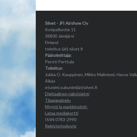
Siivet - JFI Airshow Oy
Kotipellontie 11
38800 Jämijärvi
Finland
toimitus (ät) siivet.fi
Päätoimittaja:
Pentti Perttula
Toimitus:
Jukka O. Kauppinen, Mikko Maliniemi, Hasse Vall
Äikäs
etunimi.sukunimi(ät)siivet.fi
Digitaalinen näköislehti
Tilaajapalvelu
Myynti ja markkinointi:
Lataa mediakortti
ISSN 0783-2990
Rekisteriseloste