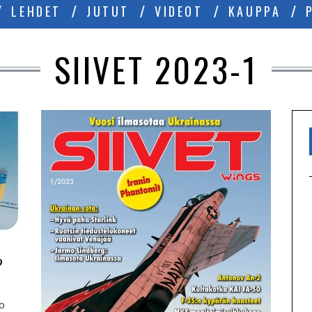
LEHDET
JUTUT
VIDEOT
KAUPPA
SIIVET 2023-1
?
o