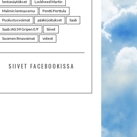
lentonäytökset
Lockheed Martin
Malmin lentoasema
Pentti Perttula
Puolustusvoimat
pääkirjoitukset
Saab
Saab JAS 39 Gripen E/F
Siivet
Suomen Ilmavoimat
videot
SIIVET FACEBOOKISSA