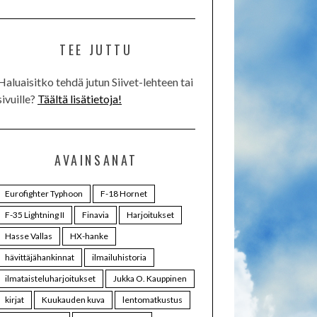
TEE JUTTU
Haluaisitko tehdä jutun Siivet-lehteen tai
sivuille?
Täältä lisätietoja!
AVAINSANAT
Eurofighter Typhoon
F-18 Hornet
F-35 Lightning II
Finavia
Harjoitukset
Hasse Vallas
HX-hanke
hävittäjähankinnat
ilmailuhistoria
ilmataisteluharjoitukset
Jukka O. Kauppinen
kirjat
Kuukauden kuva
lentomatkustus