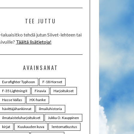
TEE JUTTU
Haluaisitko tehdä jutun Siivet-lehteen tai
sivuille?
Täältä lisätietoja!
AVAINSANAT
Eurofighter Typhoon
F-18 Hornet
F-35 Lightning II
Finavia
Harjoitukset
Hasse Vallas
HX-hanke
hävittäjähankinnat
ilmailuhistoria
ilmataisteluharjoitukset
Jukka O. Kauppinen
kirjat
Kuukauden kuva
lentomatkustus