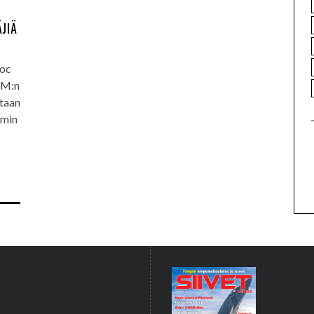
JIÄ
toc
FM:n
itaan
mmin