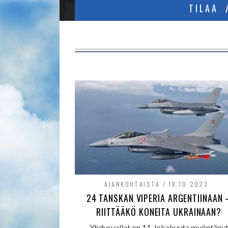
TILAA
AJANKOHTAISTA
18.10.2023
24 TANSKAN VIPERIA ARGENTIINAAN 
RIITTÄÄKÖ KONEITA UKRAINAAN?
Yhdysvallat on 11. lokakuuta myöntäny