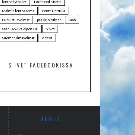
lentonäytökset
Lockheed Martin
Malmin lentoasema
Pentti Perttula
Puolustusvoimat
pääkirjoitukset
Saab
Saab JAS 39 Gripen E/F
Siivet
Suomen Ilmavoimat
videot
SIIVET FACEBOOKISSA
AIHEET