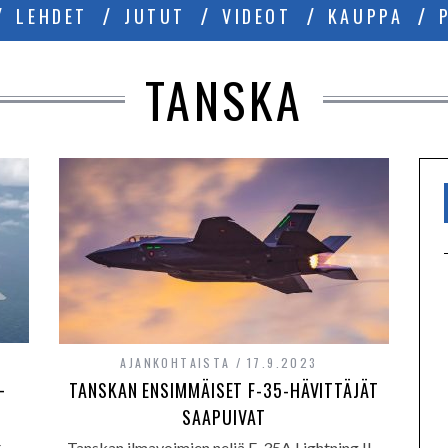
LEHDET
JUTUT
VIDEOT
KAUPPA
TANSKA
AJANKOHTAISTA
17.9.2023
–
TANSKAN ENSIMMÄISET F-35-HÄVITTÄJÄT
SAAPUIVAT
t
Tanskan ilmavoimien neljä F-35A Lightning II -