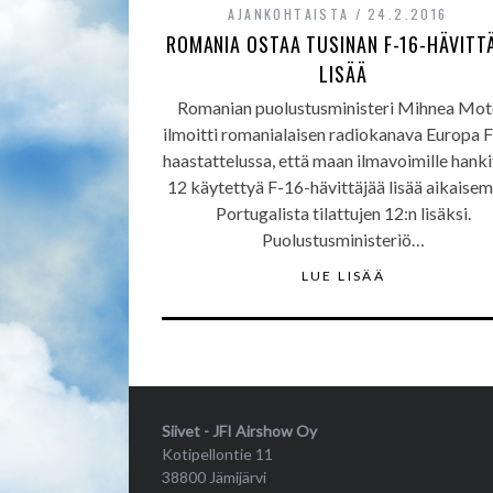
AJANKOHTAISTA
24.2.2016
ROMANIA OSTAA TUSINAN F-16-HÄVITTÄ
LISÄÄ
Romanian puolustusministeri Mihnea Mo
ilmoitti romanialaisen radiokanava Europa 
haastattelussa, että maan ilmavoimille hank
12 käytettyä F-16-hävittäjää lisää aikaise
Portugalista tilattujen 12:n lisäksi.
Puolustusministeriö…
LUE LISÄÄ
Siivet - JFI Airshow Oy
Kotipellontie 11
38800 Jämijärvi