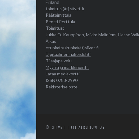
Finland
toimitus (ät) siivet.fi
Päätoimittaja:
Pentti Perttula
Toimitus:
Jukka O. Kauppinen, Mikko Maliniemi, Hasse Vall
Äikäs
etunimi.sukunimi(ät)siivet.fi
Digitaalinen näköislehti
Tilaajapalvelu
Myynti ja markkinointi:
Lataa mediakortti
ISSN 0783-2990
Rekisteriseloste
© SIIVET | JFI AIRSHOW OY