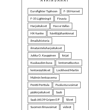
Eurofighter Typhoon
F-18 Hornet
F-35 Lightning II
Finavia
Harjoitukset
Hasse Vallas
HX-hanke
hävittäjähankinnat
ilmailuhistoria
ilmataisteluharjoitukset
Jukka O. Kauppinen
kirjat
Kuukauden kuva
lentomatkustus
lentonäytökset
Lockheed Martin
Malmin lentoasema
Pentti Perttula
Puolustusvoimat
pääkirjoitukset
Saab
Saab JAS 39 Gripen E/F
Siivet
Suomen Ilmavoimat
videot