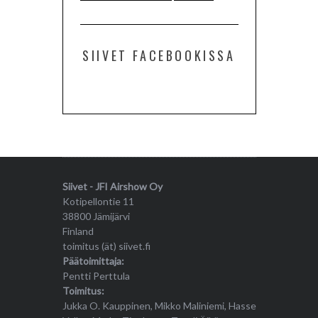
SIIVET FACEBOOKISSA
Siivet - JFI Airshow Oy
Kotipellontie 11
38800 Jämijärvi
Finland
toimitus (ät) siivet.fi
Päätoimittaja:
Pentti Perttula
Toimitus:
Jukka O. Kauppinen, Mikko Maliniemi, Hasse