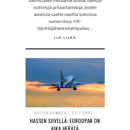
valmistajien mediamaratonia, hienoja
esittelyjä ja haastatteluja, joiden
anneista saatte nauttia tulevissa
numeroissa. HX-
hävittäjähankintakilpailun…
LUE LISÄÄ
SOTILASILMAILU
22.1.2021
HASSEN SIIVELLÄ: EUROOPAN ON
AIKA HERÄTÄ