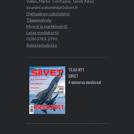
Vallas, Marko Tienhaara, Taneli Äikäs
etunimi.sukunimi(ät)siivet.fi
Digitaalinen näköislehti
Tilaajapalvelu
Myynti ja markkinointi:
Lataa mediakortti
ISSN 0783-2990
Rekisteriseloste
TILAA NYT
SIIVET
4 numeroa vuodessa!