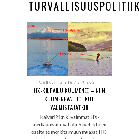
TURVALLISUUSPOLITII
AJANKOHTAISTA
7.8.2021
HX-KILPAILU KUUMENEE – NIIN
KUUMENEVAT JOTKUT
VALMISTAJATKIN
Kaivari21:n kiivaimmat HX-
mediapäivät ovat ohi. Siivet-lehden
osalta se merkitsi muun muassa HX-