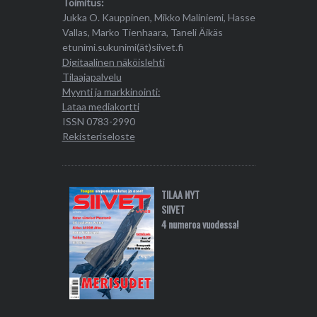
Toimitus:
Jukka O. Kauppinen, Mikko Maliniemi, Hasse
Vallas, Marko Tienhaara, Taneli Äikäs
etunimi.sukunimi(ät)siivet.fi
Digitaalinen näköislehti
Tilaajapalvelu
Myynti ja markkinointi:
Lataa mediakortti
ISSN 0783-2990
Rekisteriseloste
TILAA NYT
SIIVET
4 numeroa vuodessa!