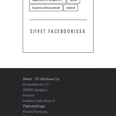
Suomen Ilmavoimat
videot
SIIVET FACEBOOKISSA
Siivet - JFI Airshow Oy
Kotipellontie 11
38800 Jämijärvi
Finland
toimitus (ät) siivet.fi
Päätoimittaja:
Pentti Perttula