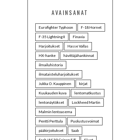
AVAINSANAT
Eurofighter Typhoon
F-18 Hornet
F-35 Lightning II
Finavia
Harjoitukset
Hasse Vallas
HX-hanke
hävittäjähankinnat
ilmailuhistoria
ilmataisteluharjoitukset
Jukka O. Kauppinen
kirjat
Kuukauden kuva
lentomatkustus
lentonäytökset
Lockheed Martin
Malmin lentoasema
Pentti Perttula
Puolustusvoimat
pääkirjoitukset
Saab
Saab JAS 39 Gripen E/F
Siivet