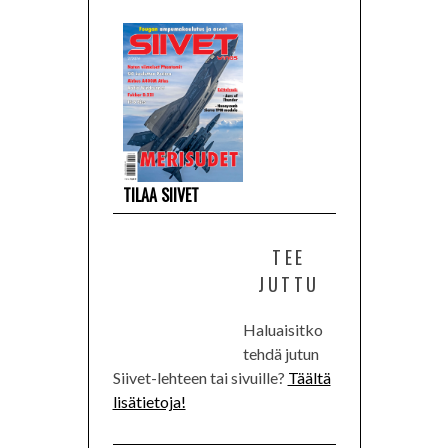
TILAA SIIVET
TEE
JUTTU
Haluaisitko
tehdä jutun
Siivet-lehteen tai sivuille?
Täältä
lisätietoja!