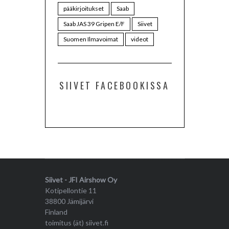
pääkirjoitukset
Saab
Saab JAS 39 Gripen E/F
Siivet
Suomen Ilmavoimat
videot
SIIVET FACEBOOKISSA
Siivet - JFI Airshow Oy
Kotipellontie 11
38800 Jämijärvi
Finland
toimitus (ät) siivet.fi