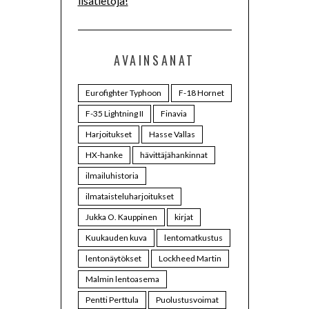
lisätietoja!
AVAINSANAT
Eurofighter Typhoon
F-18 Hornet
F-35 Lightning II
Finavia
Harjoitukset
Hasse Vallas
HX-hanke
hävittäjähankinnat
ilmailuhistoria
ilmataisteluharjoitukset
Jukka O. Kauppinen
kirjat
Kuukauden kuva
lentomatkustus
lentonäytökset
Lockheed Martin
Malmin lentoasema
Pentti Perttula
Puolustusvoimat