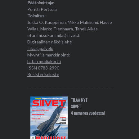
Päätoimittaja:
Pentti Perttula
Toimitus:
Jukka O. Kauppinen, Mikko Maliniemi, Hasse
Vallas, Marko Tienhaara, Taneli Äikäs
etunimi.sukunimi(ät)siivet.fi
Digitaalinen näköislehti
Tilaajapalvelu
Myynti ja markkinointi:
Lataa mediakortti
ISSN 0783-2990
Rekisteriseloste
TILAA NYT
SIIVET
4 numeroa vuodessa!