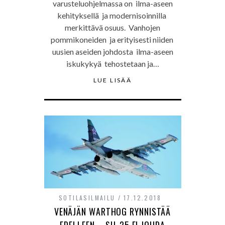
varusteluohjelmassa on ilma-aseen
kehityksellä ja modernisoinnilla
merkittävä osuus. Vanhojen
pommikoneiden ja erityisesti niiden
uusien aseiden johdosta ilma-aseen
iskukykyä tehostetaan ja…
LUE LISÄÄ
SOTILASILMAILU
17.12.2018
VENÄJÄN WARTHOG RYNNISTÄÄ
EDELLEEN – SU-25 EI JOUDA