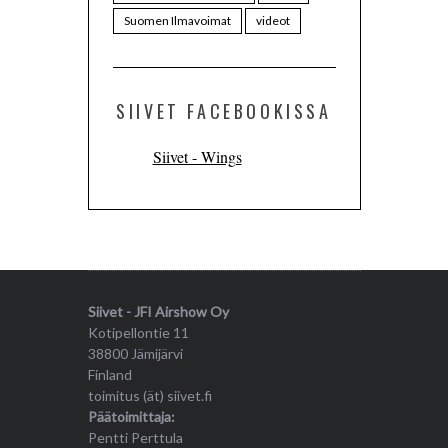
Suomen Ilmavoimat
videot
SIIVET FACEBOOKISSA
Siivet - Wings
Siivet - JFI Airshow Oy
Kotipellontie 11
38800 Jämijärvi
Finland
toimitus (ät) siivet.fi
Päätoimittaja:
Pentti Perttula