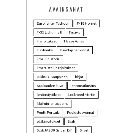
AVAINSANAT
Eurofighter Typhoon
F-18 Hornet
F-35 Lightning II
Finavia
Harjoitukset
Hasse Vallas
HX-hanke
hävittäjähankinnat
ilmailuhistoria
ilmataisteluharjoitukset
Jukka O. Kauppinen
kirjat
Kuukauden kuva
lentomatkustus
lentonäytökset
Lockheed Martin
Malmin lentoasema
Pentti Perttula
Puolustusvoimat
pääkirjoitukset
Saab
Saab JAS 39 Gripen E/F
Siivet