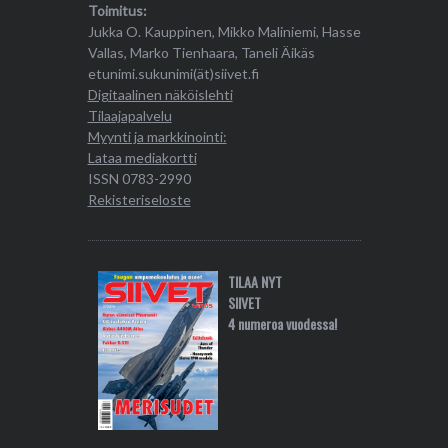
Toimitus:
Jukka O. Kauppinen, Mikko Maliniemi, Hasse
Vallas, Marko Tienhaara, Taneli Äikäs
etunimi.sukunimi(ät)siivet.fi
Digitaalinen näköislehti
Tilaajapalvelu
Myynti ja markkinointi:
Lataa mediakortti
ISSN 0783-2990
Rekisteriseloste
TILAA NYT
SIIVET
4 numeroa vuodessa!