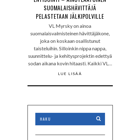
SUOMALAISHÄVITTÄJÄ
PELASTETAAN JÄLKIPOLVILLE
VL Myrsky on ainoa
suomalaisvalmisteinen hävittäjäkone,
joka on koskaan osallistunut
taisteluihin. Silloinkin nippa nappa,
suunnittelu- ja kehitysprojektin edettyä
sodan aikana kovin hitaasti. Kaikki VL…
LUE LISÄÄ