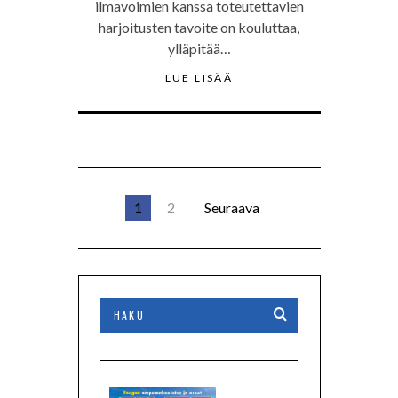
ilmavoimien kanssa toteutettavien
harjoitusten tavoite on kouluttaa,
ylläpitää…
LUE LISÄÄ
1
2
Seuraava