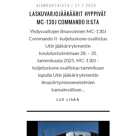
AJANKOHTAISTA
27.1.2025
LASKUVARJOJÄÄKÄÄRIT HYPPIVÄT
MC-130J COMMANDO II:STA
Yhdysvaltojen ilmavoimien MC-130J
Commando II -kuljetuskone osallistuu
Utin jääkärirykmentin
koulutustoimintaan 28. – 31.
tammikuuta 2025. MC-130J -
kuljetuskone osallistuu tammikuun
lopulla Utin jääkärirykmentin
ilmasiirtymismenetelmien
kansainvälisen…
LUE LISÄÄ