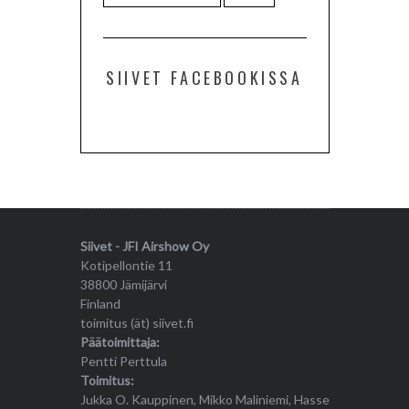
SIIVET FACEBOOKISSA
Siivet - JFI Airshow Oy
Kotipellontie 11
38800 Jämijärvi
Finland
toimitus (ät) siivet.fi
Päätoimittaja:
Pentti Perttula
Toimitus:
Jukka O. Kauppinen, Mikko Maliniemi, Hasse