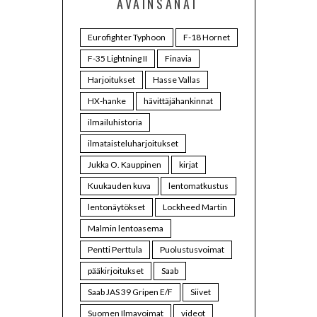
AVAINSANAT
Eurofighter Typhoon
F-18 Hornet
F-35 Lightning II
Finavia
Harjoitukset
Hasse Vallas
HX-hanke
hävittäjähankinnat
ilmailuhistoria
ilmataisteluharjoitukset
Jukka O. Kauppinen
kirjat
Kuukauden kuva
lentomatkustus
lentonäytökset
Lockheed Martin
Malmin lentoasema
Pentti Perttula
Puolustusvoimat
pääkirjoitukset
Saab
Saab JAS 39 Gripen E/F
Siivet
Suomen Ilmavoimat
videot