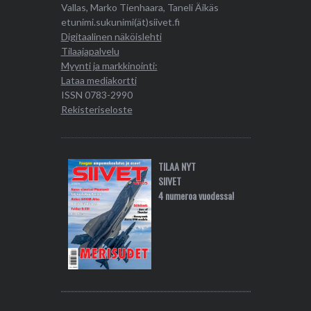
Vallas, Marko Tienhaara, Taneli Äikäs
etunimi.sukunimi(ät)siivet.fi
Digitaalinen näköislehti
Tilaajapalvelu
Myynti ja markkinointi:
Lataa mediakortti
ISSN 0783-2990
Rekisteriseloste
TILAA NYT
SIIVET
4 numeroa vuodessa!