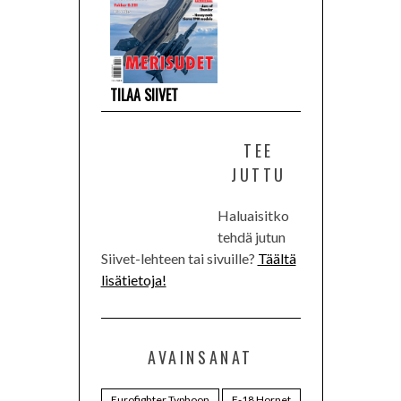
TILAA SIIVET
TEE
JUTTU
Haluaisitko
tehdä jutun
Siivet-lehteen tai sivuille?
Täältä
lisätietoja!
AVAINSANAT
Eurofighter Typhoon
F-18 Hornet