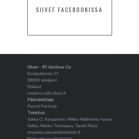
SIIVET FACEBOOKISSA
Siivet - JFI Airshow Oy
Kotipellontie 11
38800 Jämijärvi
Finland
toimitus (ät) siivet.fi
Päätoimittaja:
Pentti Perttula
Toimitus:
Jukka O. Kauppinen, Mikko Maliniemi, Hasse
Vallas, Marko Tienhaara, Taneli Äikäs
etunimi.sukunimi(ät)siivet.fi
Digitaalinen näköislehti