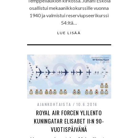
Temppeliaukion kirkossa. Juhani Eskola
osallistui mekaanikkokurssille vuonna
1940 ja valmistui reserviupseerikurssi
54:ltä…
LUE LISÄÄ
AJANKOHTAISTA
10.6.2016
ROYAL AIR FORCEN YLILENTO
KUNINGATAR ELISABET II:N 90-
VUOTISPÄIVÄNÄ