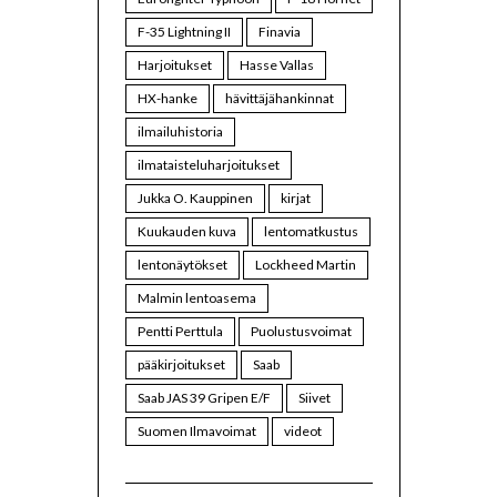
F-35 Lightning II
Finavia
Harjoitukset
Hasse Vallas
HX-hanke
hävittäjähankinnat
ilmailuhistoria
ilmataisteluharjoitukset
Jukka O. Kauppinen
kirjat
Kuukauden kuva
lentomatkustus
lentonäytökset
Lockheed Martin
Malmin lentoasema
Pentti Perttula
Puolustusvoimat
pääkirjoitukset
Saab
Saab JAS 39 Gripen E/F
Siivet
Suomen Ilmavoimat
videot