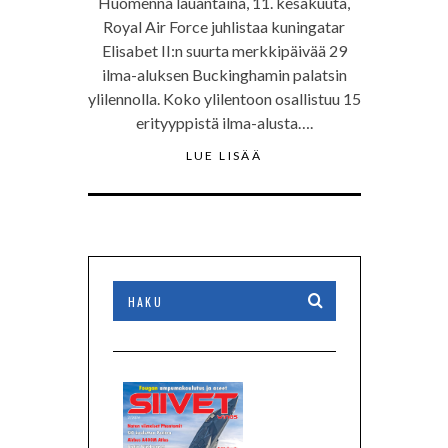
Huomenna lauantaina, 11. kesäkuuta,
Royal Air Force juhlistaa kuningatar
Elisabet II:n suurta merkkipäivää 29
ilma-aluksen Buckinghamin palatsin
ylilennolla. Koko ylilentoon osallistuu 15
erityyppistä ilma-alusta….
LUE LISÄÄ