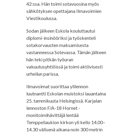
42:ssa. Hän toimi sotavuosina myös
sähkötyksen opettajana Ilmavoimien
Viestikoulussa.
Sodan jälkeen Eskola kouluttautui
diplomi-insinööriksi ja työskenteli
sotakorvausten maksamisesta
vastanneessa Sotevassa. Tämän jälkeen
hän teki pitkän työuran
vakuutusyhtiöissä ja toimi aktiivisesti
urheilun parissa.
Ilmavoimat suorittaa ylilennon
luutnantti Eskolan muistoksi lauantaina
25. tammikuuta Helsingissä. Karjalan
lennoston F/A-18 Hornet -
monitoimihävittäjä lentää
Temppeliaukion kirkon yli kello 14.00–
14.30 välisenä aikana noin 300 metrin