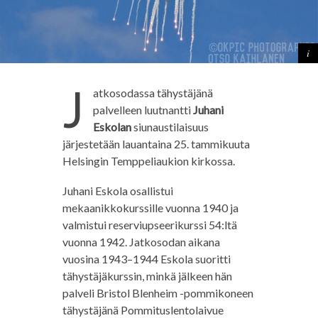
J
atkosodassa tähystäjänä
palvelleen luutnantti
Juhani
Eskolan
siunaustilaisuus
järjestetään lauantaina 25. tammikuuta
Helsingin Temppeliaukion kirkossa.
Juhani Eskola osallistui
mekaanikkokurssille vuonna 1940 ja
valmistui reserviupseerikurssi 54:ltä
vuonna 1942. Jatkosodan aikana
vuosina 1943–1944 Eskola suoritti
tähystäjäkurssin, minkä jälkeen hän
palveli Bristol Blenheim -pommikoneen
tähystäjänä Pommituslentolaivue