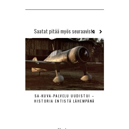
Saatat pitää myös seuraavista
SA-KUVA-PALVELU UUDISTUI –
MAANTIE
HISTORIA ENTISTÄ LÄHEMPÄNÄ
LENTÄJÄÄ
VIERAAT