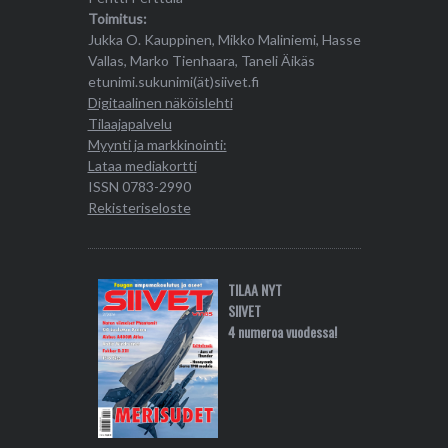
Toimitus:
Jukka O. Kauppinen, Mikko Maliniemi, Hasse
Vallas, Marko Tienhaara, Taneli Äikäs
etunimi.sukunimi(ät)siivet.fi
Digitaalinen näköislehti
Tilaajapalvelu
Myynti ja markkinointi:
Lataa mediakortti
ISSN 0783-2990
Rekisteriseloste
TILAA NYT
SIIVET
4 numeroa vuodessa!