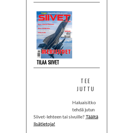
TILAA SIIVET
TEE
JUTTU
Haluaisitko
tehdä jutun
Siivet-lehteen tai sivuille?
Täältä
lisätietoja!