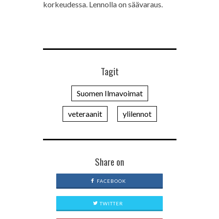
korkeudessa. Lennolla on säävaraus.
Tagit
Suomen Ilmavoimat
veteraanit
ylilennot
Share on
FACEBOOK
TWITTER