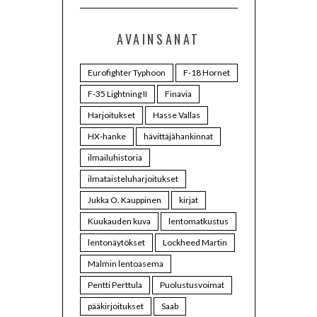
AVAINSANAT
Eurofighter Typhoon
F-18 Hornet
F-35 Lightning II
Finavia
Harjoitukset
Hasse Vallas
HX-hanke
hävittäjähankinnat
ilmailuhistoria
ilmataisteluharjoitukset
Jukka O. Kauppinen
kirjat
Kuukauden kuva
lentomatkustus
lentonäytökset
Lockheed Martin
Malmin lentoasema
Pentti Perttula
Puolustusvoimat
pääkirjoitukset
Saab