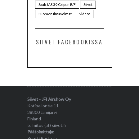
Saab JAS 39 Gripen E/F
Siivet
Suomen Ilmavoimat
videot
SIIVET FACEBOOKISSA
Siivet - JFI Airshow Oy
Kotipellontie 11
38800 Jämijärvi
Finland
toimitus (ät) siivet.fi
Päätoimittaja:
Pentti Perttula