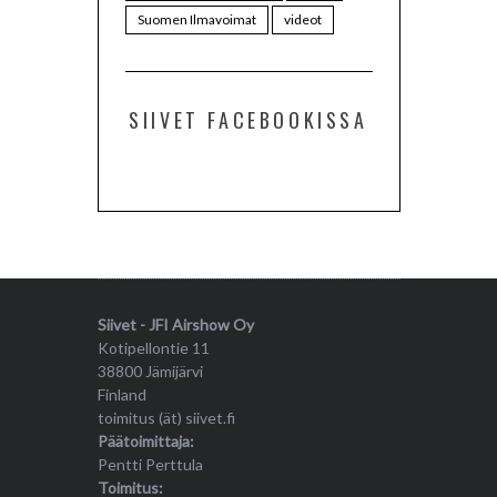
Suomen Ilmavoimat
videot
SIIVET FACEBOOKISSA
Siivet - JFI Airshow Oy
Kotipellontie 11
38800 Jämijärvi
Finland
toimitus (ät) siivet.fi
Päätoimittaja:
Pentti Perttula
Toimitus: