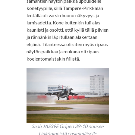
samantien näytön paikka upouudelle
konetyypille, sillä Tampere-Pirkkalan
lentällä oli varsin huono näkyvyys ja
lumisadetta. Kone kuitenkin tuli alas
kauniisti ja osoitti, että kyllä tällä pilvien
ja rännänkin läpi tullaan alakertaan
ehjänä. Tilanteessa oli siten myös ripaus
näytön paikkaa ja mukana oli ripaus
koelentomaistakin fiilistä.
Saab JAS39E Gripen 39-10 nousee
Linköpingistä ensimmäiselle