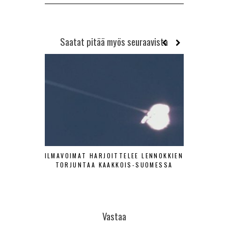
Saatat pitää myös seuraavista
ILMAVOIMAT HARJOITTELEE LENNOKKIEN
SA-KUV
TORJUNTAA KAAKKOIS-SUOMESSA
HISTOR
Vastaa