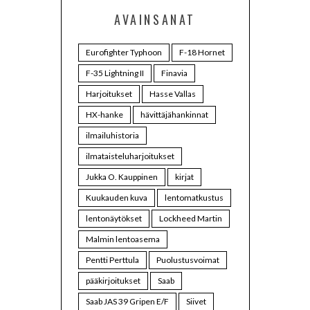
AVAINSANAT
Eurofighter Typhoon
F-18 Hornet
F-35 Lightning II
Finavia
Harjoitukset
Hasse Vallas
HX-hanke
hävittäjähankinnat
ilmailuhistoria
ilmataisteluharjoitukset
Jukka O. Kauppinen
kirjat
Kuukauden kuva
lentomatkustus
lentonäytökset
Lockheed Martin
Malmin lentoasema
Pentti Perttula
Puolustusvoimat
pääkirjoitukset
Saab
Saab JAS 39 Gripen E/F
Siivet