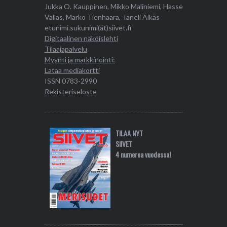
Jukka O. Kauppinen, Mikko Maliniemi, Hasse
Vallas, Marko Tienhaara, Taneli Äikäs
etunimi.sukunimi(ät)siivet.fi
Digitaalinen näköislehti
Tilaajapalvelu
Myynti ja markkinointi:
Lataa mediakortti
ISSN 0783-2990
Rekisteriseloste
TILAA NYT
SIIVET
4 numeroa vuodessa!