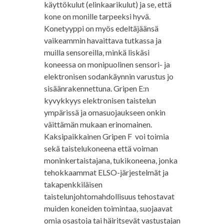
käyttökulut (elinkaarikulut) ja se, että
kone on monille tarpeeksi hyvä.
Konetyyppi on myös edeltäjäänsä
vaikeammin havaittava tutkassa ja
muilla sensoreilla, minkä liskäsi
koneessa on monipuolinen sensori- ja
elektronisen sodankäynnin varustus jo
sisäänrakennettuna. Gripen E:n
kyvykkyys elektronisen taistelun
ympärissä ja omasuojaukseen onkin
väittämän mukaan erinomainen.
Kaksipaikkainen Gripen F voi toimia
sekä taistelukoneena että voiman
moninkertaistajana, tukikoneena, jonka
tehokkaammat ELSO-järjestelmät ja
takapenkkiläisen
taistelunjohtomahdollisuus tehostavat
muiden koneiden toimintaa, suojaavat
omia osastoja tai häiritsevät vastustajan