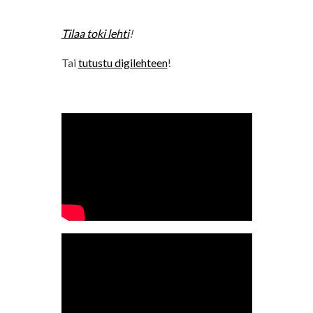
Tilaa toki lehti
!
Tai
tutustu digilehteen
!