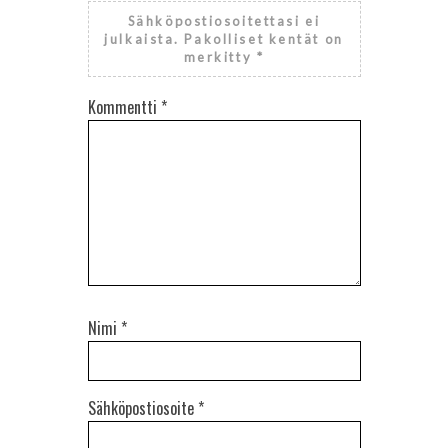
Sähköpostiosoitettasi ei
julkaista.
Pakolliset kentät on
merkitty
*
Kommentti
*
Nimi
*
Sähköpostiosoite
*