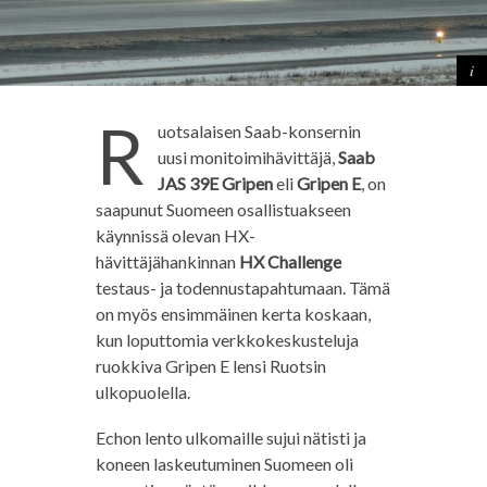
R
uotsalaisen Saab-konsernin
uusi monitoimihävittäjä,
Saab
JAS 39E Gripen
eli
Gripen E
, on
saapunut Suomeen osallistuakseen
käynnissä olevan HX-
hävittäjähankinnan
HX Challenge
testaus- ja todennustapahtumaan. Tämä
on myös ensimmäinen kerta koskaan,
kun loputtomia verkkokeskusteluja
ruokkiva Gripen E lensi Ruotsin
ulkopuolella.
Echon lento ulkomaille sujui nätisti ja
koneen laskeutuminen Suomeen oli