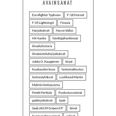
AVAINSANAT
Eurofighter Typhoon
F-18 Hornet
F-35 Lightning II
Finavia
Harjoitukset
Hasse Vallas
HX-hanke
hävittäjähankinnat
ilmailuhistoria
ilmataisteluharjoitukset
Jukka O. Kauppinen
kirjat
Kuukauden kuva
lentomatkustus
lentonäytökset
Lockheed Martin
Malmin lentoasema
Pentti Perttula
Puolustusvoimat
pääkirjoitukset
Saab
Saab JAS 39 Gripen E/F
Siivet
Suomen Ilmavoimat
videot