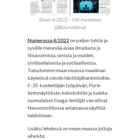
Siivet 4/2022 – HX-hankkeen
jälkitunnelmat
Numerossa 4/2022
on paljon tuhtia ja
syvälle menevää asiaa ilmailusta ja
Ilmavoimista, omista ja muiden,
siviilisellaisesta ja sotilaallisesta.
Tutustumme muun muassa maailman
käynnissä oleviin hävittäjähankintoihin,
F-35-koelentäjän työpäivän, Porin
lentonäytöksen kohokohtiin ja kuinka
suomalaiset Fouga-lentäjät vierailivat
Neuvostoliitossa antamassa näyttöä
taidoistaan.
Lisäksi lehdessä on muun muassa juttuja
aiheista: