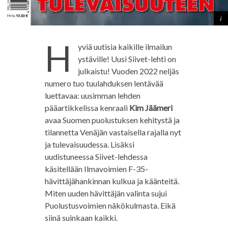
H
yviä uutisia kaikille ilmailun
ystäville! Uusi Siivet-lehti on
julkaistu! Vuoden 2022 neljäs
numero tuo tuulahduksen lentävää
luettavaa: uusimman lehden
pääartikkelissa kenraali
Kim Jäämeri
avaa Suomen puolustuksen kehitystä ja
tilannetta Venäjän vastaisella rajalla nyt
ja tulevaisuudessa. Lisäksi
uudistuneessa Siivet-lehdessa
käsitellään Ilmavoimien F-35-
hävittäjähankinnan kulkua ja käänteitä.
Miten uuden hävittäjän valinta sujui
Puolustusvoimien näkökulmasta. Eikä
siinä suinkaan kaikki.