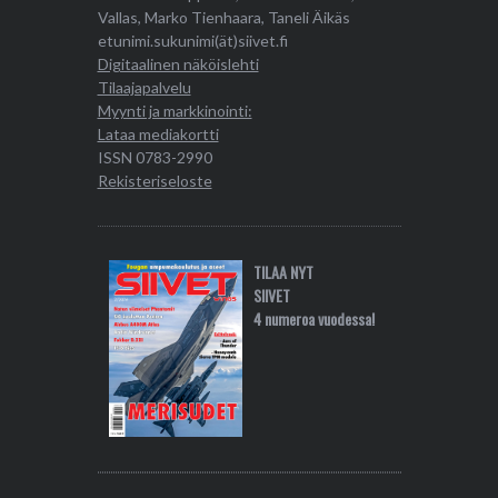
Vallas, Marko Tienhaara, Taneli Äikäs
etunimi.sukunimi(ät)siivet.fi
Digitaalinen näköislehti
Tilaajapalvelu
Myynti ja markkinointi:
Lataa mediakortti
ISSN 0783-2990
Rekisteriseloste
TILAA NYT
SIIVET
4 numeroa vuodessa!