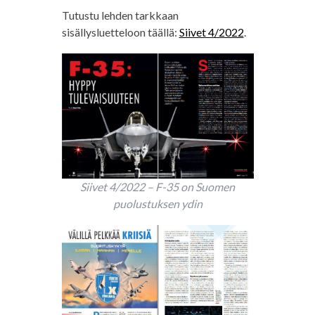
Tutustu lehden tarkkaan
sisällysluetteloon täällä:
Siivet 4/2022
.
Siivet 4/2022 – F-35 on Suomen
puolustuksen ydin