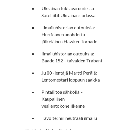
Ukrainan tuki avaruudessa –
Satelliitit Ukrainan sodassa
Ilmailuhistorian outouksia:
Hurricanen unohdettu
jälkeläinen Hawker Tornado
Ilmailuhistorian outouksia:
Baade 152 – taivaiden Trabant
Ju 88 -lentäjä Martti Perälä:
Lentomestari loppuun saakka
Pintaliitoa sähköllä –
Kaupallinen
vesilentokoneliikenne
Tavoite: hiilineutraali ilmailu