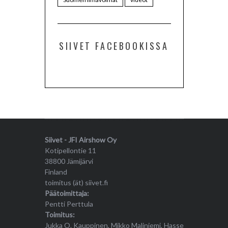
SIIVET FACEBOOKISSA
Siivet - JFI Airshow Oy
Kotipellontie 11
38800 Jämijärvi
Finland
toimitus (ät) siivet.fi
Päätoimittaja:
Pentti Perttula
Toimitus:
Jukka O. Kauppinen, Mikko Maliniemi, Hasse