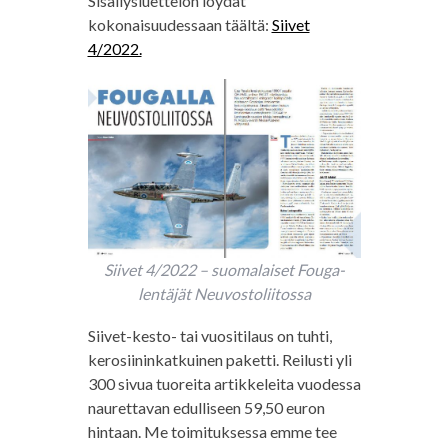
Sisällysluettelon löydät
kokonaisuudessaan täältä:
Siivet
4/2022.
Siivet 4/2022 – suomalaiset Fouga-
lentäjät Neuvostoliitossa
Siivet-kesto- tai vuositilaus on tuhti,
kerosiininkatkuinen paketti. Reilusti yli
300 sivua tuoreita artikkeleita vuodessa
naurettavan edulliseen 59,50 euron
hintaan. Me toimituksessa emme tee