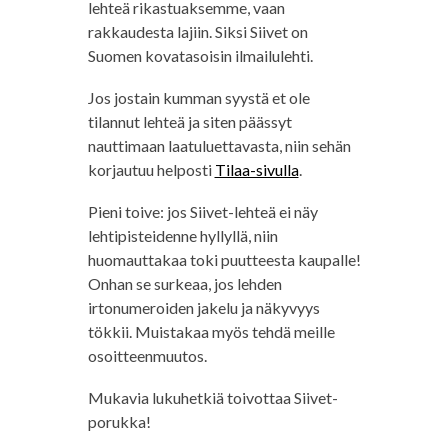
lehteä rikastuaksemme, vaan
rakkaudesta lajiin. Siksi Siivet on
Suomen kovatasoisin ilmailulehti.
Jos jostain kumman syystä et ole
tilannut lehteä ja siten päässyt
nauttimaan laatuluettavasta, niin sehän
korjautuu helposti
Tilaa-sivulla
.
Pieni toive: jos Siivet-lehteä ei näy
lehtipisteidenne hyllyllä, niin
huomauttakaa toki puutteesta kaupalle!
Onhan se surkeaa, jos lehden
irtonumeroiden jakelu ja näkyvyys
tökkii. Muistakaa myös tehdä meille
osoitteenmuutos.
Mukavia lukuhetkiä toivottaa Siivet-
porukka!