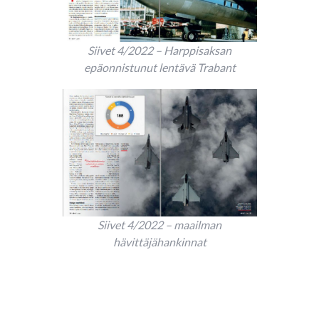
Siivet 4/2022 – Harppisaksan
epäonnistunut lentävä Trabant
Siivet 4/2022 – maailman
hävittäjähankinnat