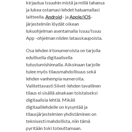
kirjautua Issuuhin mistä ja millä tahansa
ja lukea ostamasi lehdet haluamallasi
laitteella.
Android
– ja
Apple/iOS
-
järjestelmiin löydät oikean
lukuohjelman asentamalla Issuu/Issuu
App -ohjelman niiden latauskaupoista.
Osa lehden irtonumeroista on tarjolla
edullisella digitaalisella
tutustumishinnalla. Aikoinaan tarjolle
tulee myös tilausmahdollisuus sekä
lehden vanhempia numeroita.
Valitettavasti Siivet-lehden tavallinen
tilaus ei sisällä ainakaan toistaiseksi
digitaalisia lehtiä. Mikäli
digitaalilehdelle on kysyntää ja
tilausjärjestelmien yhdistäminen on
teknisesti mahdollista, niin tämä
pyritään toki toteuttamaan.