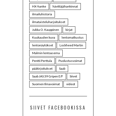
HX-hanke
hävittäjähankinnat
ilmailuhistoria
ilmataisteluharjoitukset
Jukka O. Kauppinen
kirjat
Kuukauden kuva
lentomatkustus
lentonäytökset
Lockheed Martin
Malmin lentoasema
Pentti Perttula
Puolustusvoimat
pääkirjoitukset
Saab
Saab JAS 39 Gripen E/F
Siivet
Suomen Ilmavoimat
videot
SIIVET FACEBOOKISSA