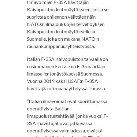
Ilmavoimien F-35A hävittäjän
Kaivopuiston lentonäytökseen, jossa se
suorittaa ohilennon välittäen näin
NATO:n ilmajoukkojen tervehdyksen
Kaivopuiston lentonäytökselle ja
Suomelle, joka on mukana NATO:n
rauhankumppanuusyhteistyössä.
Italian F-35A Kaivopuiston taivaalla on
ensimmäinen kerta, kun F-35 nähdään
ilmassa lentonäytöksessä Suomessa.
Vuonna 2019 kaksi USAF:n F-35A
hävittäjää oli maanäyttelyssä Turussa.
”Italian ilmavoimat ovat suorittamassa
operatiivista Baltian
ilmapuolustustehtävää, jonka vuoksi F-
35A -hävittäjät ovat jatkuvassa
operatiivisessa valmiudessa, eivätkä