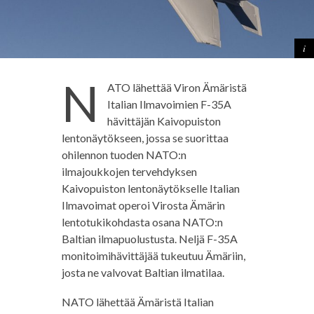
N
ATO lähettää Viron Ämäristä
Italian Ilmavoimien F-35A
hävittäjän Kaivopuiston
lentonäytökseen, jossa se suorittaa
ohilennon tuoden NATO:n
ilmajoukkojen tervehdyksen
Kaivopuiston lentonäytökselle Italian
Ilmavoimat operoi Virosta Ämärin
lentotukikohdasta osana NATO:n
Baltian ilmapuolustusta. Neljä F-35A
monitoimihävittäjää tukeutuu Ämäriin,
josta ne valvovat Baltian ilmatilaa.
NATO lähettää Ämäristä Italian