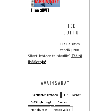
TILAA SIIVET
TEE
JUTTU
Haluaisitko
tehdä jutun
Siivet-lehteen tai sivuille?
Täältä
lisätietoja!
AVAINSANAT
Eurofighter Typhoon
F-18 Hornet
F-35 Lightning II
Finavia
Harjoitukset
Hasse Vallas