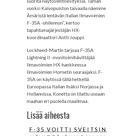
suorita näytöslentoesityksiä. Tämän
vuoksi Kaivopuiston taivaalla näemme
Ämäristä lentävän Italian Ilmavoimien
F-35A -ohilennon”, kertoo
tapahtumajärjestäjän HX-
koordinaattori Antti Jouppi.
Lockheed-Martin tarjoaa F-35A
Lightning II -monitoimihävittäjää
Ilmavoimien HX-hankkeessa
Ilmavoimien Hornetin seuraajaksi. F-
35A on käytössä tällä hetkellä
Euroopassa Italian lisäksi Norjassa ja
Hollannissa. Konetta on tilattu useaan
maahan eri puolella maailmaa.
Lisää aiheesta
F-35 VOITTI SVEITSIN