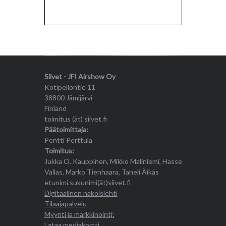
Siivet - JFI Airshow Oy
Kotipellontie 11
38800 Jämijärvi
Finland
toimitus (ät) siivet.fi
Päätoimittaja:
Pentti Perttula
Toimitus:
Jukka O. Kauppinen, Mikko Maliniemi, Hasse
Vallas, Marko Tienhaara, Taneli Äikäs
etunimi.sukunimi(ät)siivet.fi
Digitaalinen näköislehti
Tilaajapalvelu
Myynti ja markkinointi:
Lataa mediakortti