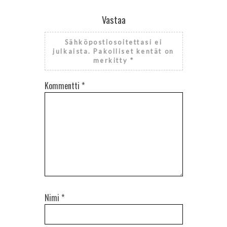
Vastaa
Sähköpostiosoitettasi ei
julkaista.
Pakolliset kentät on
merkitty
*
Kommentti
*
Nimi
*