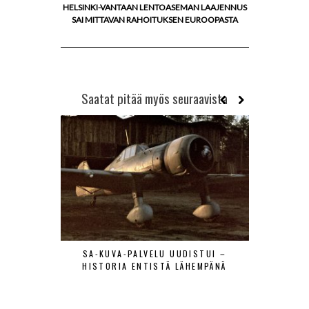
HELSINKI-VANTAAN LENTOASEMAN LAAJENNUS
SAI MITTAVAN RAHOITUKSEN EUROOPASTA
Saatat pitää myös seuraavista
SA-KUVA-PALVELU UUDISTUI –
MAANTIE
HISTORIA ENTISTÄ LÄHEMPÄNÄ
LENTÄJÄÄ
VIERAAT