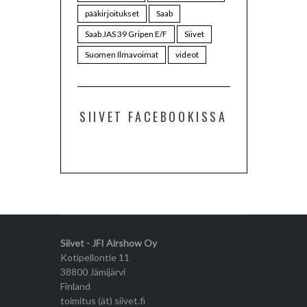
pääkirjoitukset
Saab
Saab JAS 39 Gripen E/F
Siivet
Suomen Ilmavoimat
videot
SIIVET FACEBOOKISSA
Siivet - JFI Airshow Oy
Kotipellontie 11
38800 Jämijärvi
Finland
toimitus (ät) siivet.fi