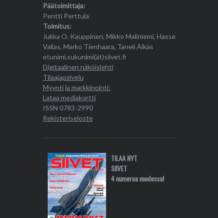
Päätoimittaja:
Pentti Perttula
Toimitus:
Jukka O. Kauppinen, Mikko Maliniemi, Hasse
Vallas, Marko Tienhaara, Taneli Äikäs
etunimi.sukunimi(ät)siivet.fi
Digitaalinen näköislehti
Tilaajapalvelu
Myynti ja markkinointi:
Lataa mediakortti
ISSN 0783-2990
Rekisteriseloste
TILAA NYT
SIIVET
4 numeroa vuodessa!