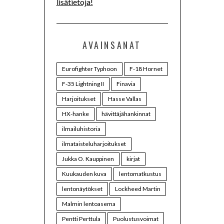
lisätietoja!
AVAINSANAT
Eurofighter Typhoon
F-18 Hornet
F-35 Lightning II
Finavia
Harjoitukset
Hasse Vallas
HX-hanke
hävittäjähankinnat
ilmailuhistoria
ilmataisteluharjoitukset
Jukka O. Kauppinen
kirjat
Kuukauden kuva
lentomatkustus
lentonäytökset
Lockheed Martin
Malmin lentoasema
Pentti Perttula
Puolustusvoimat