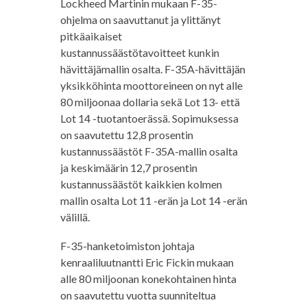
Lockheed Martinin mukaan F-35-
ohjelma on saavuttanut ja ylittänyt
pitkäaikaiset
kustannussäästötavoitteet kunkin
hävittäjämallin osalta. F-35A-hävittäjän
yksikköhinta moottoreineen on nyt alle
80 miljoonaa dollaria sekä Lot 13- että
Lot 14 -tuotantoerässä. Sopimuksessa
on saavutettu 12,8 prosentin
kustannussäästöt F-35A-mallin osalta
ja keskimäärin 12,7 prosentin
kustannussäästöt kaikkien kolmen
mallin osalta Lot 11 -erän ja Lot 14 -erän
välillä.
F-35-hanketoimiston johtaja
kenraaliluutnantti Eric Fickin mukaan
alle 80 miljoonan konekohtainen hinta
on saavutettu vuotta suunniteltua