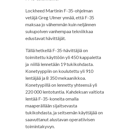
Lockheed Martinin F-35-ohjelman
vetäjä Greg Ulmer ynnää, että F-35
maksaa jo vähemmän kuin neljännen
sukupolven vanhempaa tekniikkaa
edustavat hävittäjät.
Tällä hetkellä F-35-hävittäjiä on
toimitettu käyttöön yli 450 kappaletta
ja niillä lennetään 19 tukikohdasta.
Konetyyppiin on koulutettu yli 910
lentäjää ja 8 350 mekaanikkoa.
Konetyypillä on lennetty yhteensä yli
220 000 lentotuntia. Kahdeksan valtiota
lentää F-35-koneita omalla
maaperällään sijaitsevasta
tukikohdasta, ja seitsemän käyttäjää on
saavuttanut alustavan operatiivisen
toimintakyvyn.