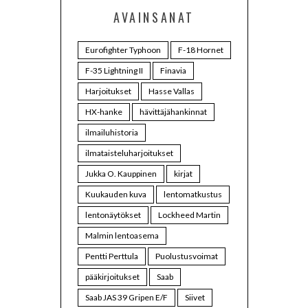
AVAINSANAT
Eurofighter Typhoon
F-18 Hornet
F-35 Lightning II
Finavia
Harjoitukset
Hasse Vallas
HX-hanke
hävittäjähankinnat
ilmailuhistoria
ilmataisteluharjoitukset
Jukka O. Kauppinen
kirjat
Kuukauden kuva
lentomatkustus
lentonäytökset
Lockheed Martin
Malmin lentoasema
Pentti Perttula
Puolustusvoimat
pääkirjoitukset
Saab
Saab JAS 39 Gripen E/F
Siivet