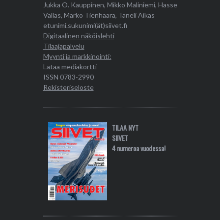
Jukka O. Kauppinen, Mikko Maliniemi, Hasse
Vallas, Marko Tienhaara, Taneli Äikäs
etunimi.sukunimi(ät)siivet.fi
Digitaalinen näköislehti
Tilaajapalvelu
Myynti ja markkinointi:
Lataa mediakortti
ISSN 0783-2990
Rekisteriseloste
TILAA NYT
SIIVET
4 numeroa vuodessa!