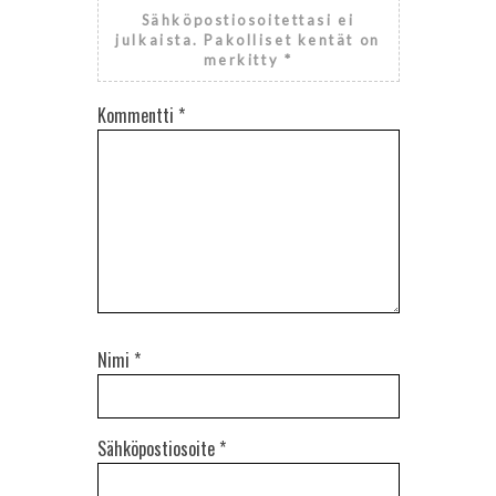
Sähköpostiosoitettasi ei
julkaista.
Pakolliset kentät on
merkitty
*
Kommentti
*
Nimi
*
Sähköpostiosoite
*