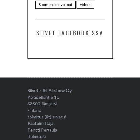
Suomen Ilmavoimat
videot
SIIVET FACEBOOKISSA
Siivet - JFI Airshow Oy
Kotipellontie 11
38800 Jämijärvi
Finland
toimitus (ät) siivet.fi
Päätoimittaja:
Pentti Perttula
Toimitus: