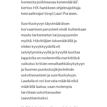
koneesta poikkeavaa konemäärää”,
kertoo HX-hankkeen ohjelmajohtaja
kenraalimajuri (evp) Lauri Puranen
.
Suorituskyvyn täysimääräisen
korvaamisen perusteet eivät kuitenkaan
muutu tarkennetun tarjouspyynnön
myötä. Hävittäjien lukumäärällä ja
niiden kyvykkyydellä eli
selviytymiskyvyllä ja kyvyllä tuottaa
tappioita on molemmilla merkittävä
vaikutus kriisien ennaltaehkäisykykyyn
ja Suomen puolustusjärjestelmän
uskottavuuteen ja suorituskykyyn.
Laadulla ei voi korvata määrää eikä
määrällä laatua, vaan molempia
tarvitaan uskottavuuden
saavuttamiseksi.