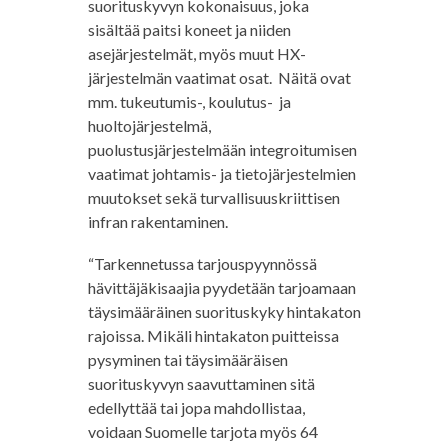
suorituskyvyn kokonaisuus, joka
sisältää paitsi koneet ja niiden
asejärjestelmät, myös muut HX-
järjestelmän vaatimat osat. Näitä ovat
mm. tukeutumis-, koulutus- ja
huoltojärjestelmä,
puolustusjärjestelmään integroitumisen
vaatimat johtamis- ja tietojärjestelmien
muutokset sekä turvallisuuskriittisen
infran rakentaminen.
“Tarkennetussa tarjouspyynnössä
hävittäjäkisaajia pyydetään tarjoamaan
täysimääräinen suorituskyky hintakaton
rajoissa. Mikäli hintakaton puitteissa
pysyminen tai täysimääräisen
suorituskyvyn saavuttaminen sitä
edellyttää tai jopa mahdollistaa,
voidaan Suomelle tarjota myös 64