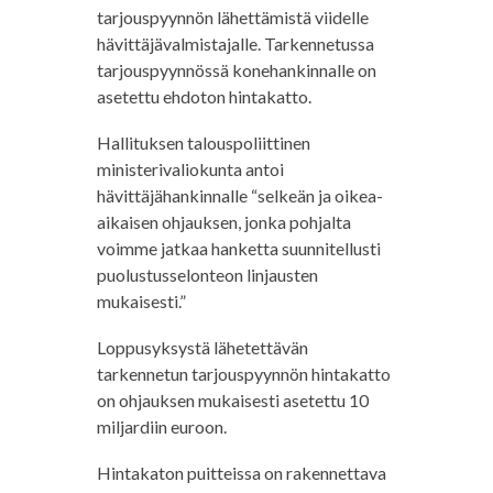
tarjouspyynnön lähettämistä viidelle
hävittäjävalmistajalle. Tarkennetussa
tarjouspyynnössä konehankinnalle on
asetettu ehdoton hintakatto.
Hallituksen talouspoliittinen
ministerivaliokunta antoi
hävittäjähankinnalle “selkeän ja oikea-
aikaisen ohjauksen, jonka pohjalta
voimme jatkaa hanketta suunnitellusti
puolustusselonteon linjausten
mukaisesti.”
Loppusyksystä lähetettävän
tarkennetun tarjouspyynnön hintakatto
on ohjauksen mukaisesti asetettu 10
miljardiin euroon.
Hintakaton puitteissa on rakennettava