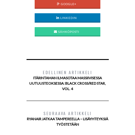
GOOGLE+
LINKEDIN
SÄHKÖPOSTI
EDELLINEN ARTIKKELI
ITÄRINTAMAN ILMASOTAA MASSIIVISESSA
UUTUUSTEOKSESSA: BLACK CROSS/RED STAR,
VOL. 4
SEURAAVA ARTIKKELI
RYANAIR JATKAA TAMPEREELLA – LISÄYHTEYKSIÄ
TYÖSTETÄÄN