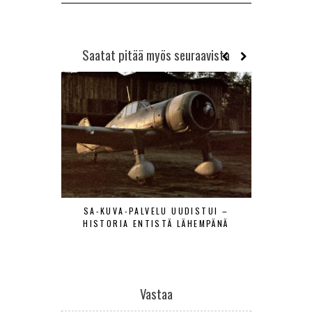
Saatat pitää myös seuraavista
SA-KUVA-PALVELU UUDISTUI –
MAANTIE
HISTORIA ENTISTÄ LÄHEMPÄNÄ
LENTÄJÄÄ
VIERAAT
Vastaa