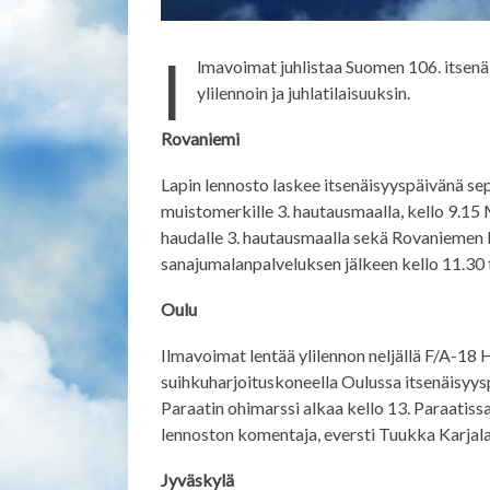
I
lmavoimat juhlistaa Suomen 106. itsenä
ylilennoin ja juhlatilaisuuksin.
Rovaniemi
Lapin lennosto laskee itsenäisyyspäivänä se
muistomerkille 3. hautausmaalla, kello 9.15 
haudalle 3. hautausmaalla sekä Rovaniemen k
sanajumalanpalveluksen jälkeen kello 11.30 
Oulu
Ilmavoimat lentää ylilennon neljällä F/A-18 
suihkuharjoituskoneella Oulussa itsenäisyys
Paraatin ohimarssi alkaa kello 13. Paraatis
lennoston komentaja, eversti Tuukka Karjala
Jyväskylä