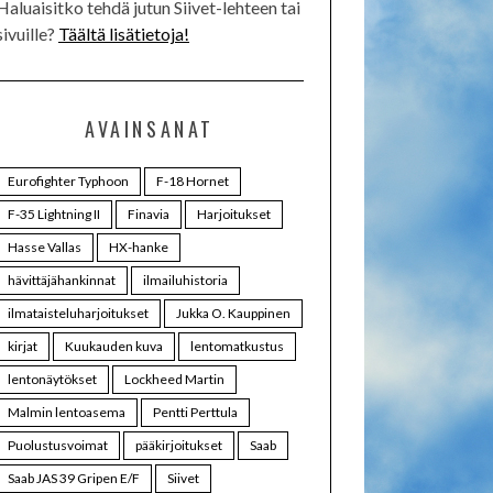
Haluaisitko tehdä jutun Siivet-lehteen tai
sivuille?
Täältä lisätietoja!
AVAINSANAT
Eurofighter Typhoon
F-18 Hornet
F-35 Lightning II
Finavia
Harjoitukset
Hasse Vallas
HX-hanke
hävittäjähankinnat
ilmailuhistoria
ilmataisteluharjoitukset
Jukka O. Kauppinen
kirjat
Kuukauden kuva
lentomatkustus
lentonäytökset
Lockheed Martin
Malmin lentoasema
Pentti Perttula
Puolustusvoimat
pääkirjoitukset
Saab
Saab JAS 39 Gripen E/F
Siivet