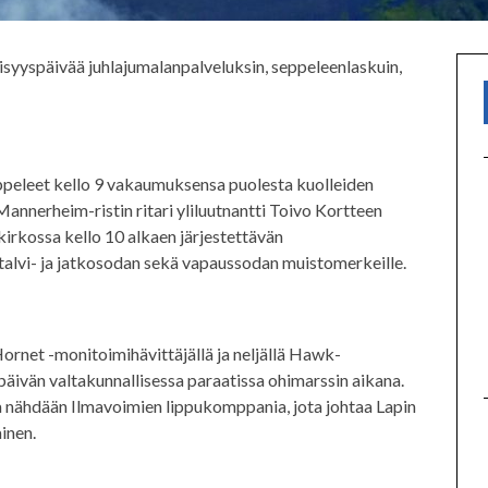
isyyspäivää juhlajumalanpalveluksin, seppeleenlaskuin,
ppeleet kello 9 vakaumuksensa puolesta kuolleiden
Mannerheim-ristin ritari yliluutnantti Toivo Kortteen
irkossa kello 10 alkaen järjestettävän
talvi- ja jatkosodan sekä vapaussodan muistomerkeille.
Hornet -monitoimihävittäjällä ja neljällä Hawk-
päivän valtakunnallisessa paraatissa ohimarssin aikana.
sa nähdään Ilmavoimien lippukomppania, jota johtaa Lapin
inen.