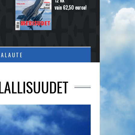
12 kk
vain 62,50 euroa!
PALAUTE
HLALLISUUDET