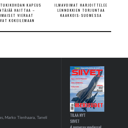
ETUKIKOHDAN KAPEUS
ILMAVOIMAT HARJOITTELEE
ENTÄJÄÄ HAITTAA –
LENNOKKIEN TORJUNTAA
OMAISET VIERAAT
KAAKKOIS-SUOMESSA
VAT KOKEILEMAAN
TILAA NYT
as, Marko Tienhaara, Taneli
SIIVET
4 numeroa vuodessa!