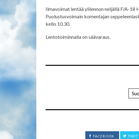
Ilmavoimat lentää ylilennon neljällä F/A-18 
Puolustusvoimain komentajan seppeleenlask
kello 10.30.
Lentotoiminnalla on säävaraus.
Su
FACEBOOK
TWIT