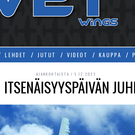
Ä
LEHDET
JUTUT
VIDEOT
KAUPPA
AJANKOHTAISTA
5.12.2023
 ITSENÄISYYSPÄIVÄN JU