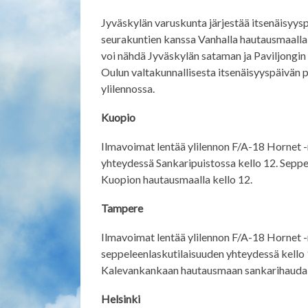
Jyväskylän varuskunta järjestää itsenäisyy
seurakuntien kanssa Vanhalla hautausmaalla 
voi nähdä Jyväskylän sataman ja Paviljongin a
Oulun valtakunnallisesta itsenäisyyspäivän 
ylilennossa.
Kuopio
Ilmavoimat lentää ylilennon F/A-18 Hornet -
yhteydessä Sankaripuistossa kello 12. Seppe
Kuopion hautausmaalla kello 12.
Tampere
Ilmavoimat lentää ylilennon F/A-18 Hornet 
seppeleenlaskutilaisuuden yhteydessä kello
Kalevankankaan hautausmaan sankarihaudall
Helsinki