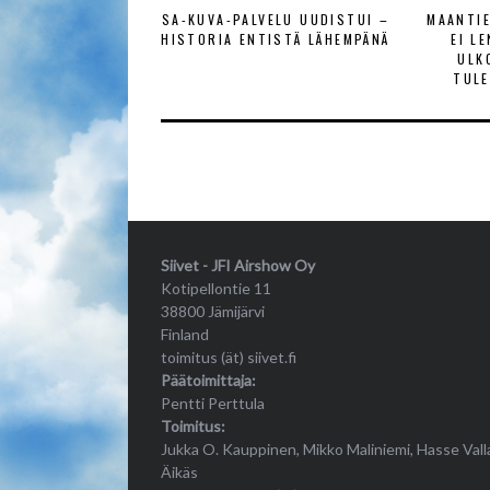
SA-KUVA-PALVELU UUDISTUI –
MAANTI
HISTORIA ENTISTÄ LÄHEMPÄNÄ
EI L
ULK
TULE
Siivet - JFI Airshow Oy
Kotipellontie 11
38800 Jämijärvi
Finland
toimitus (ät) siivet.fi
Päätoimittaja:
Pentti Perttula
Toimitus:
Jukka O. Kauppinen, Mikko Maliniemi, Hasse Vall
Äikäs