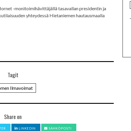
Hornet -monitoimihävittäjällä tasavallan presidentin ja
utilaisuuden yhteydessä Hietaniemen hautausmaalla
Tagit
omen Ilmavoimat
Share on
TER
LINKEDIN
SÄHKÖPOSTI