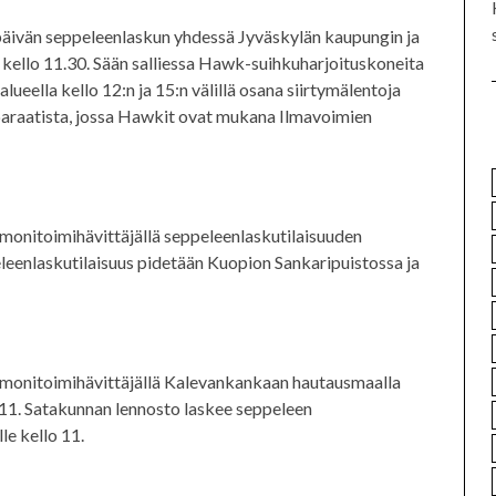
späivän seppeleenlaskun yhdessä Jyväskylän kaupungin ja
kello 11.30. Sään salliessa Hawk-suihkuharjoituskoneita
lueella kello 12:n ja 15:n välillä osana siirtymälentoja
paraatista, jossa Hawkit ovat mukana Ilmavoimien
monitoimihävittäjällä seppeleenlaskutilaisuuden
leenlaskutilaisuus pidetään Kuopion Sankaripuistossa ja
-monitoimihävittäjällä Kalevankankaan hautausmaalla
 11. Satakunnan lennosto laskee seppeleen
e kello 11.