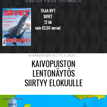
ILMAILUA PINTAA SYVEMMÄLTÄ
TILAA NYT
SIIVET
12 kk
vain 62,50 euroa!
AJANKOHTAISTA
11.3.2021
KAIVOPUISTON
LENTONÄYTÖS
SIIRTYY ELOKUULLE