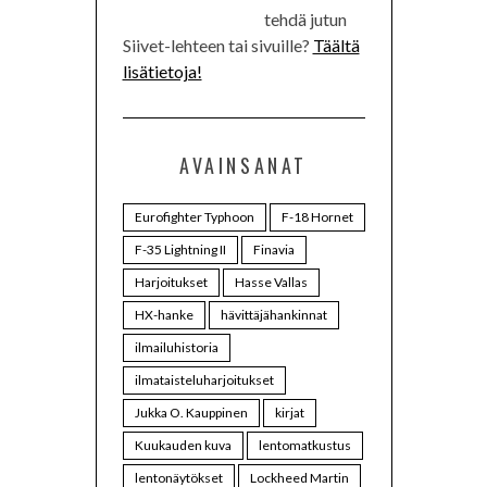
tehdä jutun
Siivet-lehteen tai sivuille?
Täältä
lisätietoja!
AVAINSANAT
Eurofighter Typhoon
F-18 Hornet
F-35 Lightning II
Finavia
Harjoitukset
Hasse Vallas
HX-hanke
hävittäjähankinnat
ilmailuhistoria
ilmataisteluharjoitukset
Jukka O. Kauppinen
kirjat
Kuukauden kuva
lentomatkustus
lentonäytökset
Lockheed Martin