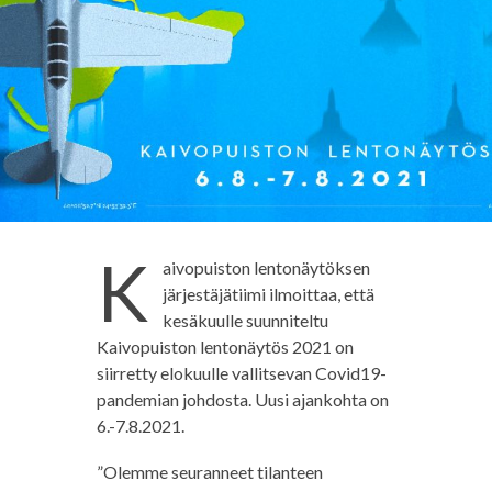
K
aivopuiston lentonäytöksen
järjestäjätiimi ilmoittaa, että
kesäkuulle suunniteltu
Kaivopuiston lentonäytös 2021 on
siirretty elokuulle vallitsevan Covid19-
pandemian johdosta. Uusi ajankohta on
6.-7.8.2021.
”Olemme seuranneet tilanteen