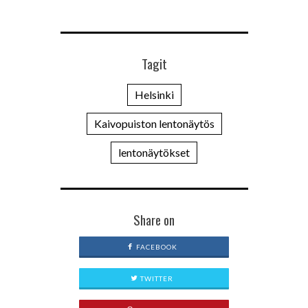
Tagit
Helsinki
Kaivopuiston lentonäytös
lentonäytökset
Share on
FACEBOOK
TWITTER