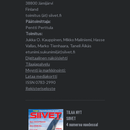
38800 Jämijärvi
Finland
toimitus (ät) siivet.fi
Päätoimittaja:
Pentti Perttula
Toimitus:
Jukka O. Kauppinen, Mikko Maliniemi, Hasse
Vallas, Marko Tienhaara, Taneli Äikäs
etunimi.sukunimi(ät)siivet.fi
Digitaalinen näköislehti
Tilaajapalvelu
Myynti ja markkinointi:
Lataa mediakortti
ISSN 0783-2990
Rekisteriseloste
TILAA NYT
SIIVET
4 numeroa vuodessa!