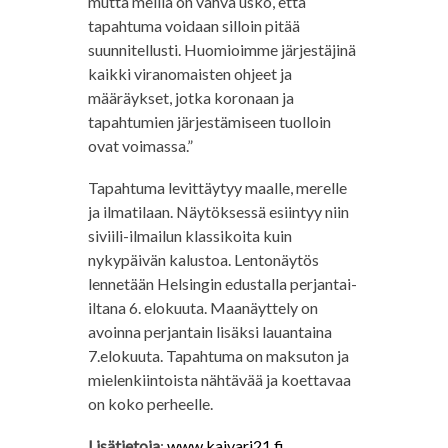
mutta meillä on vahva usko, että
tapahtuma voidaan silloin pitää
suunnitellusti. Huomioimme järjestäjinä
kaikki viranomaisten ohjeet ja
määräykset, jotka koronaan ja
tapahtumien järjestämiseen tuolloin
ovat voimassa.”
Tapahtuma levittäytyy maalle, merelle
ja ilmatilaan. Näytöksessä esiintyy niin
siviili-ilmailun klassikoita kuin
nykypäivän kalustoa. Lentonäytös
lennetään Helsingin edustalla perjantai-
iltana 6. elokuuta. Maanäyttely on
avoinna perjantain lisäksi lauantaina
7.elokuuta. Tapahtuma on maksuton ja
mielenkiintoista nähtävää ja koettavaa
on koko perheelle.
Lisätietoja
:
www.kaivari21.fi