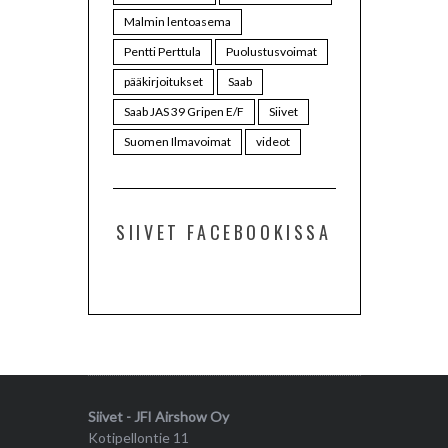
Malmin lentoasema
Pentti Perttula
Puolustusvoimat
pääkirjoitukset
Saab
Saab JAS 39 Gripen E/F
Siivet
Suomen Ilmavoimat
videot
SIIVET FACEBOOKISSA
Siivet - JFI Airshow Oy
Kotipellontie 11