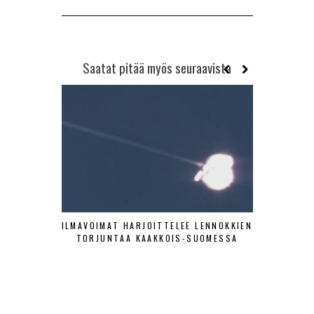
Saatat pitää myös seuraavista
ILMAVOIMAT HARJOITTELEE LENNOKKIEN
SA-KUV
TORJUNTAA KAAKKOIS-SUOMESSA
HISTOR