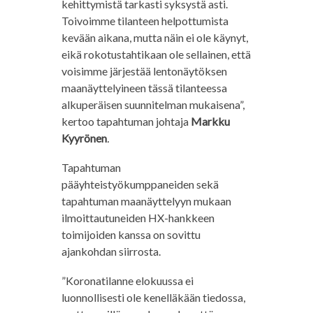
kehittymistä tarkasti syksystä asti.
Toivoimme tilanteen helpottumista
kevään aikana, mutta näin ei ole käynyt,
eikä rokotustahtikaan ole sellainen, että
voisimme järjestää lentonäytöksen
maanäyttelyineen tässä tilanteessa
alkuperäisen suunnitelman mukaisena”,
kertoo tapahtuman johtaja
Markku
Kyyrönen
.
Tapahtuman
pääyhteistyökumppaneiden sekä
tapahtuman maanäyttelyyn mukaan
ilmoittautuneiden HX-hankkeen
toimijoiden kanssa on sovittu
ajankohdan siirrosta.
”Koronatilanne elokuussa ei
luonnollisesti ole kenelläkään tiedossa,