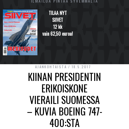
ILMAILUA PINTAA SYVEMMÄLTÄ
TILAA NYT
SIIVET
12 kk
vain 62,50 euroa!
AJANKOHTAISTA
18.5.2017
KIINAN PRESIDENTIN
ERIKOISKONE
VIERAILI SUOMESSA
– KUVIA BOEING 747-
400:STA