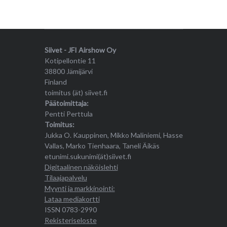
Siivet - JFI Airshow Oy
Kotipellontie 11
38800 Jämijärvi
Finland
toimitus (ät) siivet.fi
Päätoimittaja:
Pentti Perttula
Toimitus:
Jukka O. Kauppinen, Mikko Maliniemi, Hasse
Vallas, Marko Tienhaara, Taneli Äikäs
etunimi.sukunimi(ät)siivet.fi
Digitaalinen näköislehti
Tilaajapalvelu
Myynti ja markkinointi:
Lataa mediakortti
ISSN 0783-2990
Rekisteriseloste