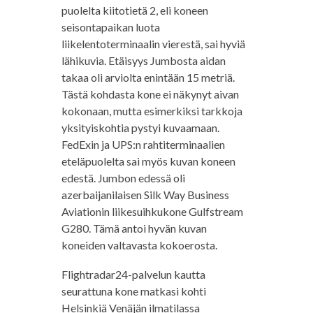
puolelta kiitotietä 2, eli koneen
seisontapaikan luota
liikelentoterminaalin vierestä, sai hyviä
lähikuvia. Etäisyys Jumbosta aidan
takaa oli arviolta enintään 15 metriä.
Tästä kohdasta kone ei näkynyt aivan
kokonaan, mutta esimerkiksi tarkkoja
yksityiskohtia pystyi kuvaamaan.
FedExin ja UPS:n rahtiterminaalien
eteläpuolelta sai myös kuvan koneen
edestä. Jumbon edessä oli
azerbaijanilaisen Silk Way Business
Aviationin liikesuihkukone Gulfstream
G280. Tämä antoi hyvän kuvan
koneiden valtavasta kokoerosta.
Flightradar24-palvelun kautta
seurattuna kone matkasi kohti
Helsinkiä Venäjän ilmatilassa