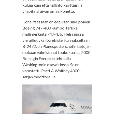
kuluja kuin että hallinto käyttäisi ja
ylläpitäisi aivan omaa konetta.
Kone itsessään on edellisen sukupolven
Boeing 747-400 -jumbo, tarkka
mallimerkintä 747-4J6. Helsingissä
vieraillut yksilö, rekisteritunnukseltaan
B-2472, on Planespotters.netin tietojen
mukaan valmistunut toukokuussa 2000
Boeingin Everettin tehtaalla
Washingtonin osavaltiossa. Se on
varustettu Pratt & Whitney 4000 -
sarjan moottoreilla.