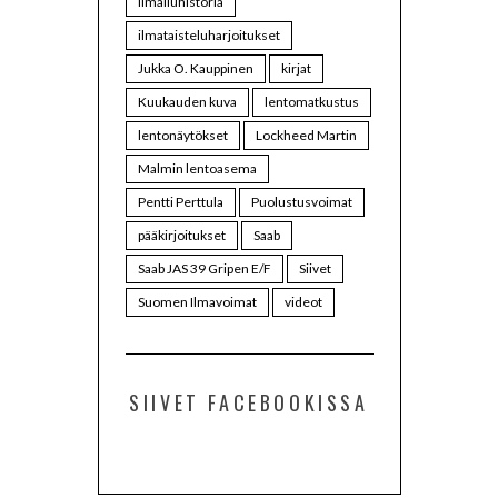
ilmailuhistoria
ilmataisteluharjoitukset
Jukka O. Kauppinen
kirjat
Kuukauden kuva
lentomatkustus
lentonäytökset
Lockheed Martin
Malmin lentoasema
Pentti Perttula
Puolustusvoimat
pääkirjoitukset
Saab
Saab JAS 39 Gripen E/F
Siivet
Suomen Ilmavoimat
videot
SIIVET FACEBOOKISSA