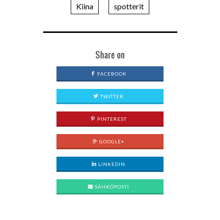
Kiina
spotterit
Share on
FACEBOOK
TWITTER
PINTEREST
GOOGLE+
LINKEDIN
SÄHKÖPOSTI