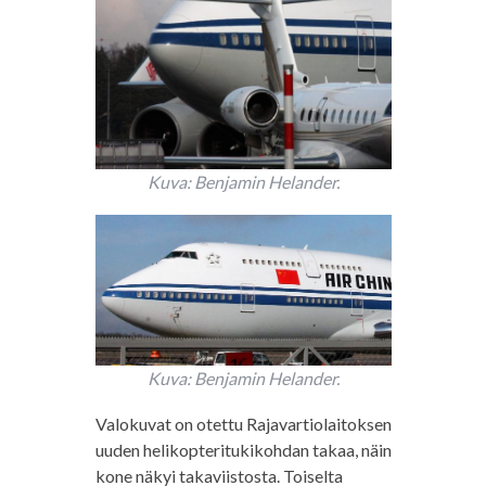
Kuva: Benjamin Helander.
Kuva: Benjamin Helander.
Valokuvat on otettu Rajavartiolaitoksen
uuden helikopteritukikohdan takaa, näin
kone näkyi takaviistosta. Toiselta