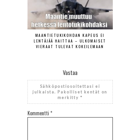
MAANTIETUKIKOHDAN KAPEUS EI
ILMAVOIMAT
LENTÄJÄÄ HAITTAA – ULKOMAISET
TORJUNT
VIERAAT TULEVAT KOKEILEMAAN
Vastaa
Sähköpostiosoitettasi ei
julkaista.
Pakolliset kentät on
merkitty
*
Kommentti
*