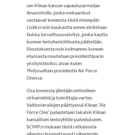
sen Kiinan kansan vapautusarmeijan
ilmavoimille, jonka mekaanikot
vastaavat koneesta tästä eteenpäin.
Lisäksi noin kuukautta ennen aloitetaan
tiukka turvallisuusselvitys, jonka kautta
koneen lentohenkilökunta päätetään.
Sisustuksesta noin kolmannes koneen
etuosasta muutetaan presidenttiparin
yksityistiloiksi, aivan kuten
Yhdysvaltain presidentin Air Force
Onessa.
Osa koneesta jätetään entiselleen
virkamiehiä ja toimittajia varten.
Valtiovierailujen päättyessä Kiinan “Air
Force One” palautetaan takaisin Kiinan
kansallisen lentoyhtiön palvelukseen.
SCMP:n mukaan tästä ratkaisusta
aiheutuu huomattavasti vähemmän