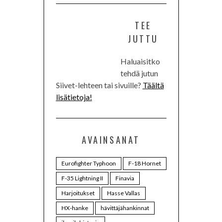
TEE
JUTTU
Haluaisitko
tehdä jutun
Siivet-lehteen tai sivuille?
Täältä
lisätietoja!
AVAINSANAT
Eurofighter Typhoon
F-18 Hornet
F-35 Lightning II
Finavia
Harjoitukset
Hasse Vallas
HX-hanke
hävittäjähankinnat