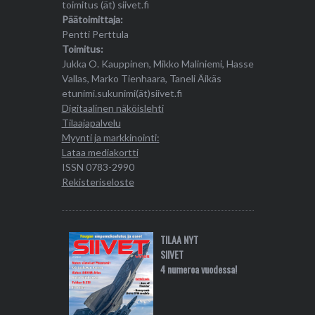
toimitus (ät) siivet.fi
Päätoimittaja:
Pentti Perttula
Toimitus:
Jukka O. Kauppinen, Mikko Maliniemi, Hasse
Vallas, Marko Tienhaara, Taneli Äikäs
etunimi.sukunimi(ät)siivet.fi
Digitaalinen näköislehti
Tilaajapalvelu
Myynti ja markkinointi:
Lataa mediakortti
ISSN 0783-2990
Rekisteriseloste
TILAA NYT
SIIVET
4 numeroa vuodessa!