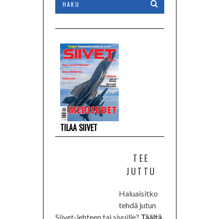
TILAA SIIVET
TEE
JUTTU
Haluaisitko
tehdä jutun
Siivet-lehteen tai sivuille?
Täältä