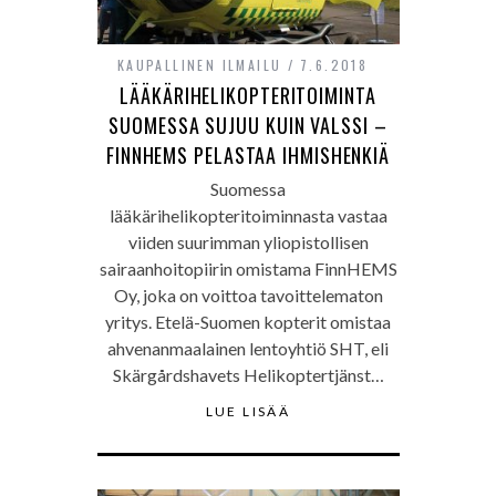
KAUPALLINEN ILMAILU
7.6.2018
LÄÄKÄRIHELIKOPTERITOIMINTA
SUOMESSA SUJUU KUIN VALSSI –
FINNHEMS PELASTAA IHMISHENKIÄ
Suomessa
lääkärihelikopteritoiminnasta vastaa
viiden suurimman yliopistollisen
sairaanhoitopiirin omistama FinnHEMS
Oy, joka on voittoa tavoittelematon
yritys. Etelä-Suomen kopterit omistaa
ahvenanmaalainen lentoyhtiö SHT, eli
Skärgårdshavets Helikoptertjänst…
LUE LISÄÄ