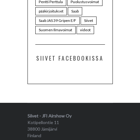
Pentti Perttula
Puolustusvoimat
pääkirjoitukset
Saab
Saab JAS 39 Gripen E/F
Siivet
Suomen Ilmavoimat
videot
SIIVET FACEBOOKISSA
Siivet - JFI Airshow Oy
Kotipellontie 11
38800 Jämijärvi
Finland