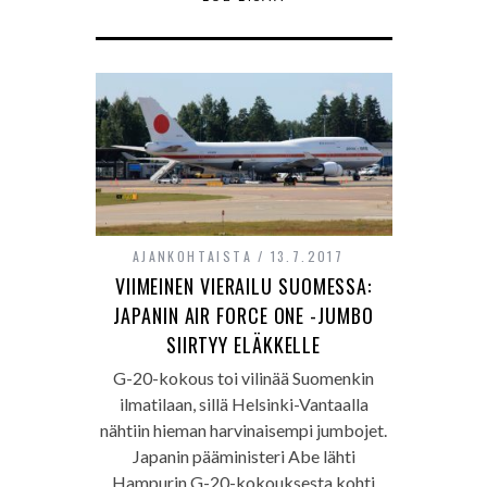
AJANKOHTAISTA
13.7.2017
VIIMEINEN VIERAILU SUOMESSA:
JAPANIN AIR FORCE ONE -JUMBO
SIIRTYY ELÄKKELLE
G-20-kokous toi vilinää Suomenkin
ilmatilaan, sillä Helsinki-Vantaalla
nähtiin hieman harvinaisempi jumbojet.
Japanin pääministeri Abe lähti
Hampurin G-20-kokouksesta kohti