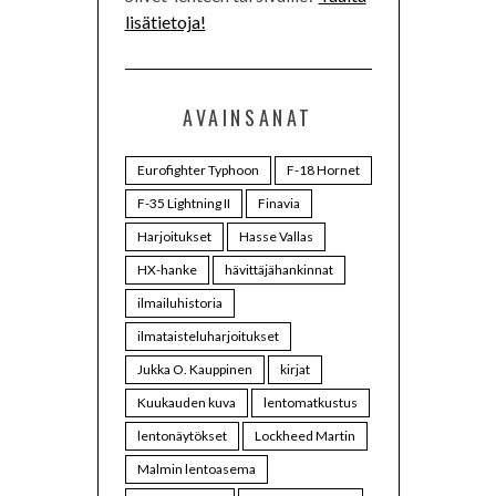
lisätietoja!
AVAINSANAT
Eurofighter Typhoon
F-18 Hornet
F-35 Lightning II
Finavia
Harjoitukset
Hasse Vallas
HX-hanke
hävittäjähankinnat
ilmailuhistoria
ilmataisteluharjoitukset
Jukka O. Kauppinen
kirjat
Kuukauden kuva
lentomatkustus
lentonäytökset
Lockheed Martin
Malmin lentoasema