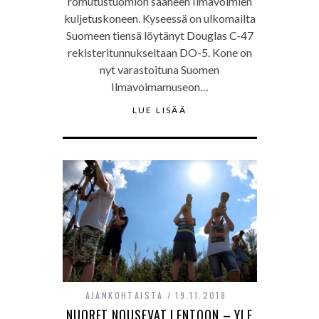
romutustuomion saaneen Ilmavoimien
kuljetuskoneen. Kyseessä on ulkomailta
Suomeen tiensä löytänyt Douglas C-47
rekisteritunnukseltaan DO-5. Kone on
nyt varastoituna Suomen
Ilmavoimamuseon…
LUE LISÄÄ
AJANKOHTAISTA
19.11.2018
NUORET NOUSEVAT LENTOON – YLE