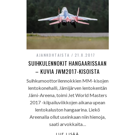
AJANKOHTAISTA
21.8.2017
SUIHKULENNOKIT HANGAARISSAAN
– KUVIA JWM2017-KISOISTA
Suihkumoottorilennokkien MM-kisojen
lentokonehalli, Jämijärven lentokentän
Jämi-Areena, toimi Jet World Masters
2017 -kilpailuviikkojen aikana upean
lentokaluston hangaarina. Liekö
Areenalla ollut useinkaan niin hienoja,
saati arvokkaita…
LUE LISÄÄ