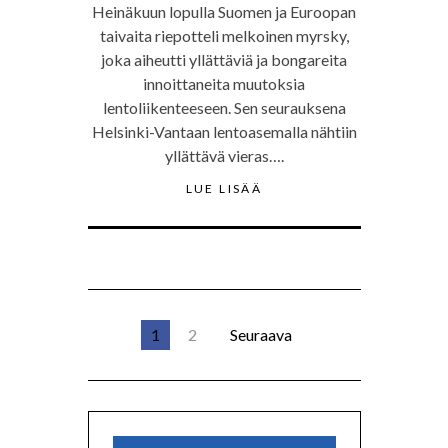
Heinäkuun lopulla Suomen ja Euroopan
taivaita riepotteli melkoinen myrsky,
joka aiheutti yllättäviä ja bongareita
innoittaneita muutoksia
lentoliikenteeseen. Sen seurauksena
Helsinki-Vantaan lentoasemalla nähtiin
yllättävä vieras….
LUE LISÄÄ
1
2
Seuraava