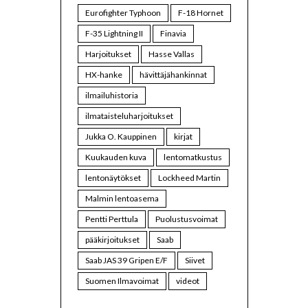
Eurofighter Typhoon
F-18 Hornet
F-35 Lightning II
Finavia
Harjoitukset
Hasse Vallas
HX-hanke
hävittäjähankinnat
ilmailuhistoria
ilmataisteluharjoitukset
Jukka O. Kauppinen
kirjat
Kuukauden kuva
lentomatkustus
lentonäytökset
Lockheed Martin
Malmin lentoasema
Pentti Perttula
Puolustusvoimat
pääkirjoitukset
Saab
Saab JAS 39 Gripen E/F
Siivet
Suomen Ilmavoimat
videot