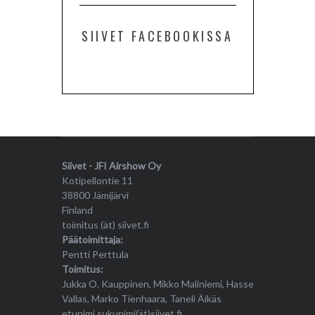
SIIVET FACEBOOKISSA
Siivet - JFI Airshow Oy
Kotipellontie 11
38800 Jämijärvi
Finland
toimitus (ät) siivet.fi
Päätoimittaja:
Pentti Perttula
Toimitus:
Jukka O. Kauppinen, Mikko Maliniemi, Hasse
Vallas, Marko Tienhaara, Taneli Äikäs
etunimi.sukunimi(ät)siivet.fi