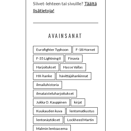
Siivet-lehteen tai sivuille?
Täältä
lisätietoja!
AVAINSANAT
Eurofighter Typhoon
F-18 Hornet
F-35 Lightning II
Finavia
Harjoitukset
Hasse Vallas
HX-hanke
hävittäjähankinnat
ilmailuhistoria
ilmataisteluharjoitukset
Jukka O. Kauppinen
kirjat
Kuukauden kuva
lentomatkustus
lentonäytökset
Lockheed Martin
Malmin lentoasema