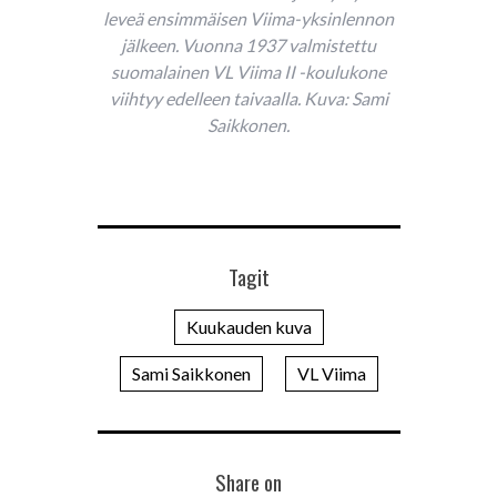
leveä ensimmäisen Viima-yksinlennon
jälkeen. Vuonna 1937 valmistettu
suomalainen VL Viima II -koulukone
viihtyy edelleen taivaalla. Kuva: Sami
Saikkonen.
Tagit
Kuukauden kuva
Sami Saikkonen
VL Viima
Share on