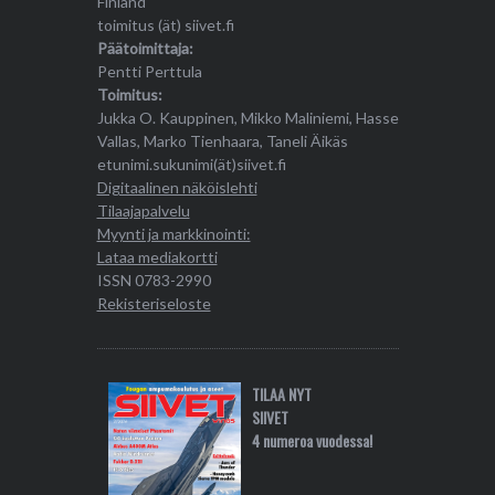
Finland
toimitus (ät) siivet.fi
Päätoimittaja:
Pentti Perttula
Toimitus:
Jukka O. Kauppinen, Mikko Maliniemi, Hasse
Vallas, Marko Tienhaara, Taneli Äikäs
etunimi.sukunimi(ät)siivet.fi
Digitaalinen näköislehti
Tilaajapalvelu
Myynti ja markkinointi:
Lataa mediakortti
ISSN 0783-2990
Rekisteriseloste
TILAA NYT
SIIVET
4 numeroa vuodessa!