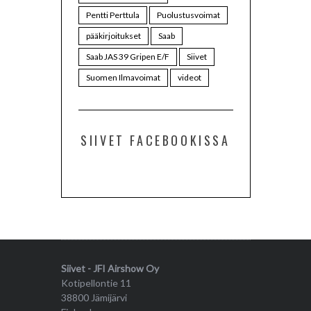
Pentti Perttula
Puolustusvoimat
pääkirjoitukset
Saab
Saab JAS 39 Gripen E/F
Siivet
Suomen Ilmavoimat
videot
SIIVET FACEBOOKISSA
Siivet - JFI Airshow Oy
Kotipellontie 11
38800 Jämijärvi