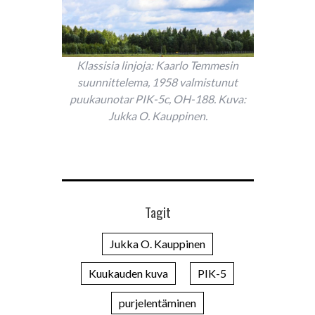
Klassisia linjoja: Kaarlo Temmesin
suunnittelema, 1958 valmistunut
puukaunotar PIK-5c, OH-188. Kuva:
Jukka O. Kauppinen.
Tagit
Jukka O. Kauppinen
Kuukauden kuva
PIK-5
purjelentäminen