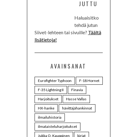
JUTTU
Haluaisitko
tehdä jutun
Siivet-lehteen tai sivuille?
Täältä
lisätietoja!
AVAINSANAT
Eurofighter Typhoon
F-18 Hornet
F-35 Lightning II
Finavia
Harjoitukset
Hasse Vallas
HX-hanke
hävittäjähankinnat
ilmailuhistoria
ilmataisteluharjoitukset
Jukka O. Kauppinen
kirjat