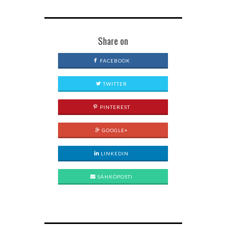
Share on
FACEBOOK
TWITTER
PINTEREST
GOOGLE+
LINKEDIN
SÄHKÖPOSTI