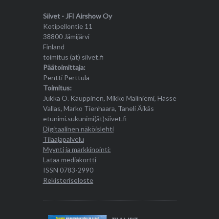
Siivet - JFI Airshow Oy
Kotipellontie 11
38800 Jämijärvi
Finland
toimitus (ät) siivet.fi
Päätoimittaja:
Pentti Perttula
Toimitus:
Jukka O. Kauppinen, Mikko Maliniemi, Hasse
Vallas, Marko Tienhaara, Taneli Äikäs
etunimi.sukunimi(ät)siivet.fi
Digitaalinen näköislehti
Tilaajapalvelu
Myynti ja markkinointi:
Lataa mediakortti
ISSN 0783-2990
Rekisteriseloste