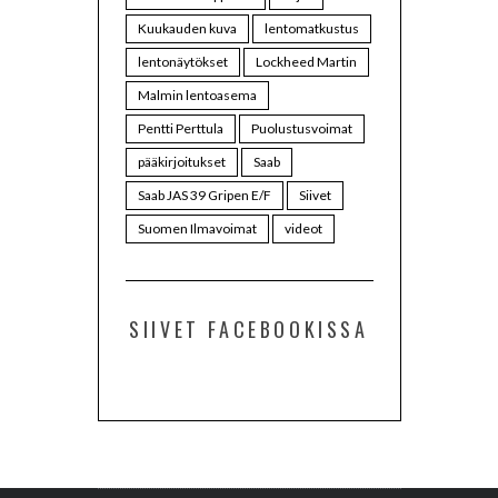
Kuukauden kuva
lentomatkustus
lentonäytökset
Lockheed Martin
Malmin lentoasema
Pentti Perttula
Puolustusvoimat
pääkirjoitukset
Saab
Saab JAS 39 Gripen E/F
Siivet
Suomen Ilmavoimat
videot
SIIVET FACEBOOKISSA