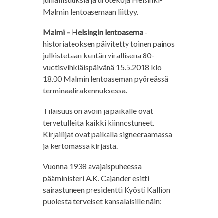
Malmin lentoasemaan liittyy.
Malmi – Helsingin lentoasema
-
historiateoksen päivitetty toinen painos
julkistetaan kentän virallisena 80-
vuotisvihkiäispäivänä 15.5.2018 klo
18.00 Malmin lentoaseman pyöreässä
terminaalirakennuksessa.
Tilaisuus on avoin ja paikalle ovat
tervetulleita kaikki kiinnostuneet.
Kirjailijat ovat paikalla signeeraamassa
ja kertomassa kirjasta.
Vuonna 1938 avajaispuheessa
pääministeri A.K. Cajander esitti
sairastuneen presidentti Kyösti Kallion
puolesta terveiset kansalaisille näin: