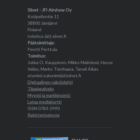
Siivet - JFI Airshow Oy
Kotipellontie 11
38800 Jämijärvi
Finland
toimitus (ät) siivet.fi
Päätoimittaja:
Pentti Perttula
Toimitus:
Jukka O. Kauppinen, Mikko Maliniemi, Hasse
Vallas, Marko Tienhaara, Taneli Äikäs
etunimi.sukunimi(ät)siivet.fi
Digitaalinen näköislehti
Tilaajapalvelu
Myynti ja markkinointi:
Lataa mediakortti
ISSN 0783-2990
Rekisteriseloste