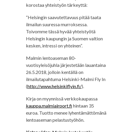
korostaa yhteistyön tärkeyttä:
“Helsingin saavutettavuus pitää taata
ilmailun suuressa murroksessa.
Toivomme tässä hyvää yhteistyötä
Helsingin kaupungin ja Suomen valtion
kesken, intressi on yhteinen”.
Malmin lentoaseman 80-
vuotisyleisöjuhla järjestetään lauantaina
26.5.2018, jolloin kentällä on
ilmailutapahtuma Helsinki-Malmi Fly In
(
http://www.helsinkiflyin.fi/
).
Kirja on myynnissä verkkokaupassa
kauppa.malmiairport.fi
hintaan 35
euroa. Tuotto menee lyhentämättömänä
lentoaseman pelastustyöhön.