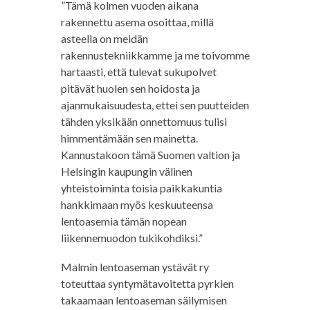
”Tämä kolmen vuoden aikana
rakennettu asema osoittaa, millä
asteella on meidän
rakennustekniikkamme ja me toivomme
hartaasti, että tulevat sukupolvet
pitävät huolen sen hoidosta ja
ajanmukaisuudesta, ettei sen puutteiden
tähden yksikään onnettomuus tulisi
himmentämään sen mainetta.
Kannustakoon tämä Suomen valtion ja
Helsingin kaupungin välinen
yhteistoiminta toisia paikkakuntia
hankkimaan myös keskuuteensa
lentoasemia tämän nopean
liikennemuodon tukikohdiksi.”
Malmin lentoaseman ystävät ry
toteuttaa syntymätavoitetta pyrkien
takaamaan lentoaseman säilymisen