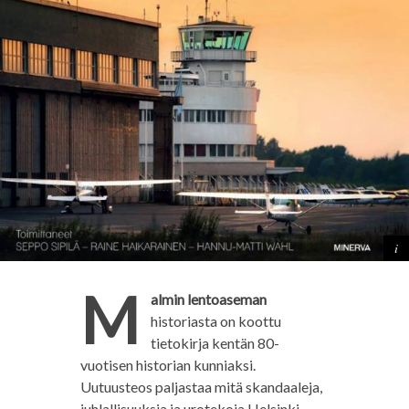
M
almin lentoaseman
historiasta on koottu
tietokirja kentän 80-
vuotisen historian kunniaksi.
Uutuusteos paljastaa mitä skandaaleja,
juhlallisuuksia ja urotekoja Helsinki-