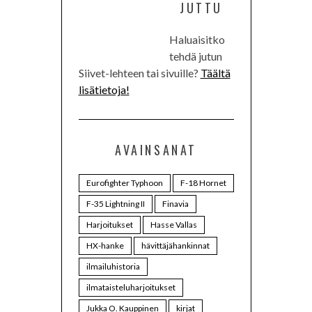
JUTTU
Haluaisitko
tehdä jutun
Siivet-lehteen tai sivuille?
Täältä
lisätietoja!
AVAINSANAT
Eurofighter Typhoon
F-18 Hornet
F-35 Lightning II
Finavia
Harjoitukset
Hasse Vallas
HX-hanke
hävittäjähankinnat
ilmailuhistoria
ilmataisteluharjoitukset
Jukka O. Kauppinen
kirjat