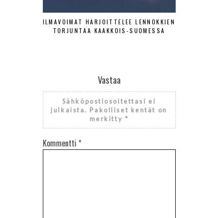
ILMAVOIMAT HARJOITTELEE LENNOKKIEN
SA-KUV
TORJUNTAA KAAKKOIS-SUOMESSA
HISTOR
Vastaa
Sähköpostiosoitettasi ei
julkaista.
Pakolliset kentät on
merkitty
*
Kommentti
*