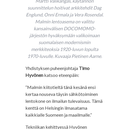
Martti Välikangas, käytännön
suunnittelun hoitivat arkkitehdit Dag
Englund, Onni Ermala ja Vera Rosendal.
Malmin lentoasema on valittu
kansainvälisen DOCOMOMO-
järjestön hyväksymään valikoimaan
suomalaisen modernismin
merkkiteoksia 1920-luvun lopulta
1970-luvulle. Kuvaaja Pietinen Aarne.
Yhdistyksen puheenjohtaja
Timo
Hyvönen
katsoo eteenpäin:
“Malmin kiitotieltä tänä kesänä ensi
kertaa nouseva täysin sähkötoiminen
lentokone on ilmailun tulevaisuus. Tämä
kenttä on Helsingin ilmasatama
kaikkialle Suomeen ja maailmalle.”
Tekniikan kehittyessä Hyvönen