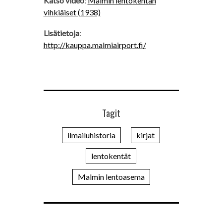
Katso video
:
Malmin lentokentän
vihkiäiset (1938)
Lisätietoja
:
http://kauppa.malmiairport.fi/
Tagit
ilmailuhistoria
kirjat
lentokentät
Malmin lentoasema