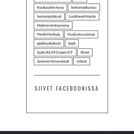
Kuukauden kuva
lentomatkustus
lentonäytökset
Lockheed Martin
Malmin lentoasema
Pentti Perttula
Puolustusvoimat
pääkirjoitukset
Saab
Saab JAS 39 Gripen E/F
Siivet
Suomen Ilmavoimat
videot
SIIVET FACEBOOKISSA