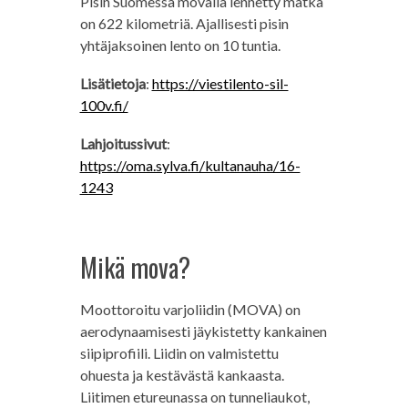
Pisin Suomessa movalla lennetty matka
on 622 kilometriä. Ajallisesti pisin
yhtäjaksoinen lento on 10 tuntia.
Lisätietoja
:
https://viestilento-sil-
100v.fi/
Lahjoitussivut
:
https://oma.sylva.fi/kultanauha/16-
1243
Mikä mova?
Moottoroitu varjoliidin (MOVA) on
aerodynaamisesti jäykistetty kankainen
siipiprofiili. Liidin on valmistettu
ohuesta ja kestävästä kankaasta.
Liitimen etureunassa on tunneliaukot,