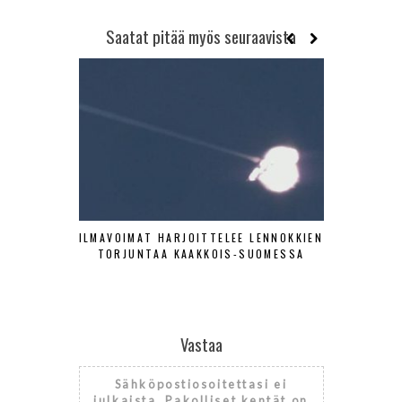
Saatat pitää myös seuraavista
ILMAVOIMAT HARJOITTELEE LENNOKKIEN
SA-KUV
TORJUNTAA KAAKKOIS-SUOMESSA
HISTOR
Vastaa
Sähköpostiosoitettasi ei
julkaista.
Pakolliset kentät on