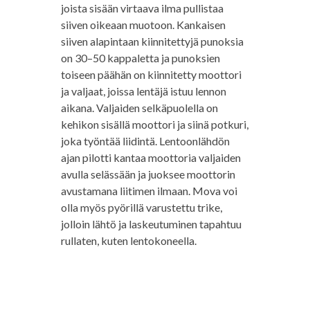
joista sisään virtaava ilma pullistaa
siiven oikeaan muotoon. Kankaisen
siiven alapintaan kiinnitettyjä punoksia
on 30–50 kappaletta ja punoksien
toiseen päähän on kiinnitetty moottori
ja valjaat, joissa lentäjä istuu lennon
aikana. Valjaiden selkäpuolella on
kehikon sisällä moottori ja siinä potkuri,
joka työntää liidintä. Lentoonlähdön
ajan pilotti kantaa moottoria valjaiden
avulla selässään ja juoksee moottorin
avustamana liitimen ilmaan. Mova voi
olla myös pyörillä varustettu trike,
jolloin lähtö ja laskeutuminen tapahtuu
rullaten, kuten lentokoneella.