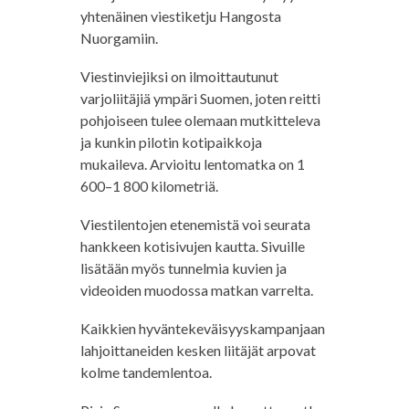
yhtenäinen viestiketju Hangosta
Nuorgamiin.
Viestinviejiksi on ilmoittautunut
varjoliitäjiä ympäri Suomen, joten reitti
pohjoiseen tulee olemaan mutkitteleva
ja kunkin pilotin kotipaikkoja
mukaileva. Arvioitu lentomatka on 1
600–1 800 kilometriä.
Viestilentojen etenemistä voi seurata
hankkeen kotisivujen kautta. Sivuille
lisätään myös tunnelmia kuvien ja
videoiden muodossa matkan varrelta.
Kaikkien hyväntekeväisyyskampanjaan
lahjoittaneiden kesken liitäjät arpovat
kolme tandemlentoa.