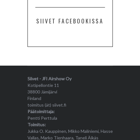
SIIVET FACEBOOKISSA
Siivet - JFI Airshow Oy
Kotipellontie 11
38800 Jämijärvi
Finland
toimitus (ät) siivet.fi
Päätoimittaja:
Pentti Perttula
Toimitus:
Jukka O. Kauppinen, Mikko Maliniemi, Hasse
Vallas, Marko Tienhaara, Taneli Äikäs