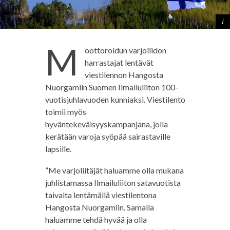
M
oottoroidun varjoliidon
harrastajat lentävät
viestilennon Hangosta
Nuorgamiin Suomen Ilmailuliiton 100-
vuotisjuhlavuoden kunniaksi. Viestilento
toimii myös
hyväntekeväisyyskampanjana, jolla
kerätään varoja syöpää sairastaville
lapsille.
”Me varjoliitäjät haluamme olla mukana
juhlistamassa Ilmailuliiton satavuotista
taivalta lentämällä viestilentona
Hangosta Nuorgamiin. Samalla
haluamme tehdä hyvää ja olla