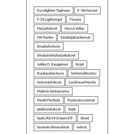
Eurofighter Typhoon
F-18 Hornet
F-35 Lightning II
Finavia
Harjoitukset
Hasse Vallas
HX-hanke
hävittäjähankinnat
ilmailuhistoria
ilmataisteluharjoitukset
Jukka O. Kauppinen
kirjat
Kuukauden kuva
lentomatkustus
lentonäytökset
Lockheed Martin
Malmin lentoasema
Pentti Perttula
Puolustusvoimat
pääkirjoitukset
Saab
Saab JAS 39 Gripen E/F
Siivet
Suomen Ilmavoimat
videot