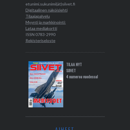
etunimi.sukunimi(ät)siivet.fi
Digitaalinen näköislehti
Tilaajapalvelu
Myynti ja markkinointi:
Lataa mediakortti
ISSN 0783-2990
Rekisteriseloste
TILAA NYT
SIIVET
4 numeroa vuodessa!
AIHEET