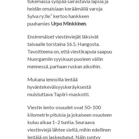
tukemassa syöpää sairastavia lapsia ja
heidän omaisiaan keräämällä varoja
Sylva ry:lle.” kertoo hankkeen
puuhamies
Urpo Minkkinen
.
Ensimmäiset viestinviejät läksivät
taivaalle torstaina 16.5. Hangosta.
Tavoitteena on, että viestikapula saapuu
Nuorgamiin syyskuun puoleen väliin
mennessä, parhaan ruskan aikoihin.
Mukana lennoilla lentää
hyväntekeväisyyskeräyksestä
muistuttava Tapiiri-maskotti.
Viestin lento-osuudet ovat 50–100
kilometrin pituisia ja jokaiseen osuuteen
kuluu aikaa 1–2 tuntia. Seuraava
viestinviejä lähtee sieltä, mihin edellinen
lentäjä on laskeutunut. Näin syntyy