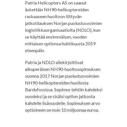
Patria Helicopters AS on saanut
äskettäin NH90-helikoptereiden
raskaaseen huoltoon liittyvän
jatkotilauksen Norjan puolustusvoimien
logistiikkaorganisaatiolta (NDLO), kun
se käyttää ensimmäisen, vuoden
mittaisen optionsa huhtikuusta 2019
eteenpäin.
Patria ja NDLO allekirjoittivat
alkuperäisen NH90-huoltosopimuksen
vuonna 2017 Norjan puolustusvoimien
NH90-helikoptereiden huollosta
Bardufossissa. Sopimus tehtiin kahdeksi
vuodeksi ja se sisälsi option jatkosta
kahdelle lisävuodelle. Sopimuksen arvo
optioineen on noin 10 miljoonaa euroa.