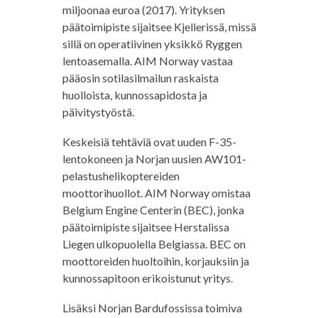
miljoonaa euroa (2017). Yrityksen
päätoimipiste sijaitsee Kjellerissä, missä
sillä on operatiivinen yksikkö Ryggen
lentoasemalla. AIM Norway vastaa
pääosin sotilasilmailun raskaista
huolloista, kunnossapidosta ja
päivitystyöstä.
Keskeisiä tehtäviä ovat uuden F-35-
lentokoneen ja Norjan uusien AW101-
pelastushelikoptereiden
moottorihuollot. AIM Norway omistaa
Belgium Engine Centerin (BEC), jonka
päätoimipiste sijaitsee Herstalissa
Liegen ulkopuolella Belgiassa. BEC on
moottoreiden huoltoihin, korjauksiin ja
kunnossapitoon erikoistunut yritys.
Lisäksi Norjan Bardufossissa toimiva