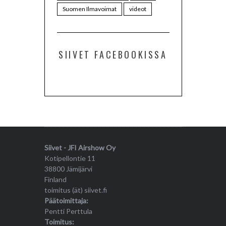
Suomen Ilmavoimat
videot
SIIVET FACEBOOKISSA
Siivet - JFI Airshow Oy
Kotipellontie 11
38800 Jämijärvi
Finland
toimitus (ät) siivet.fi
Päätoimittaja:
Pentti Perttula
Toimitus: