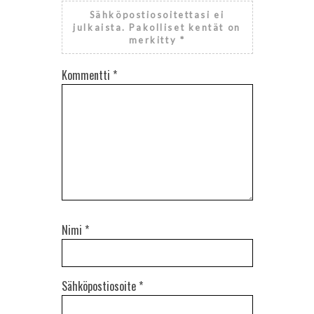
Sähköpostiosoitettasi ei
julkaista.
Pakolliset kentät on
merkitty
*
Kommentti
*
Nimi
*
Sähköpostiosoite
*