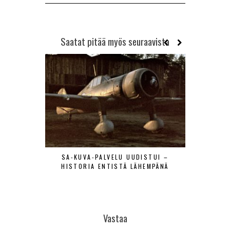
Saatat pitää myös seuraavista
SA-KUVA-PALVELU UUDISTUI –
MAANTIE
HISTORIA ENTISTÄ LÄHEMPÄNÄ
LENTÄJÄÄ
VIERAAT
Vastaa