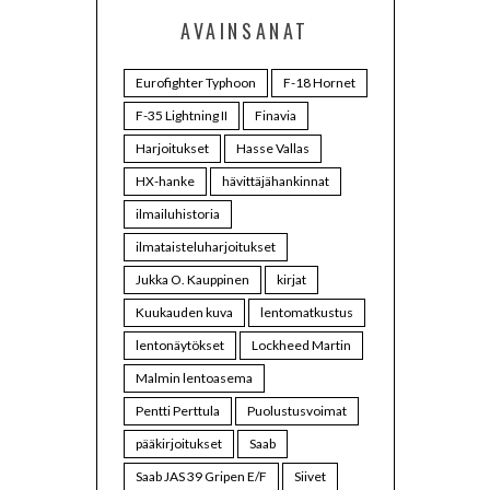
AVAINSANAT
Eurofighter Typhoon
F-18 Hornet
F-35 Lightning II
Finavia
Harjoitukset
Hasse Vallas
HX-hanke
hävittäjähankinnat
ilmailuhistoria
ilmataisteluharjoitukset
Jukka O. Kauppinen
kirjat
Kuukauden kuva
lentomatkustus
lentonäytökset
Lockheed Martin
Malmin lentoasema
Pentti Perttula
Puolustusvoimat
pääkirjoitukset
Saab
Saab JAS 39 Gripen E/F
Siivet