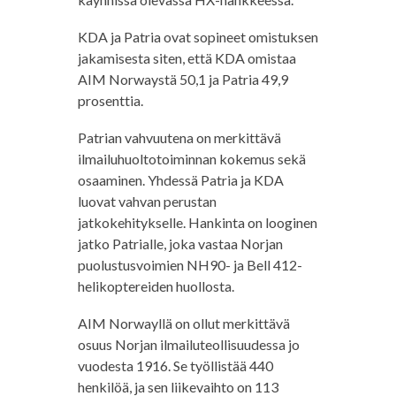
KDA ja Patria ovat sopineet omistuksen
jakamisesta siten, että KDA omistaa
AIM Norwaystä 50,1 ja Patria 49,9
prosenttia.
Patrian vahvuutena on merkittävä
ilmailuhuoltotoiminnan kokemus sekä
osaaminen. Yhdessä Patria ja KDA
luovat vahvan perustan
jatkokehitykselle. Hankinta on looginen
jatko Patrialle, joka vastaa Norjan
puolustusvoimien NH90- ja Bell 412-
helikoptereiden huollosta.
AIM Norwayllä on ollut merkittävä
osuus Norjan ilmailuteollisuudessa jo
vuodesta 1916. Se työllistää 440
henkilöä, ja sen liikevaihto on 113