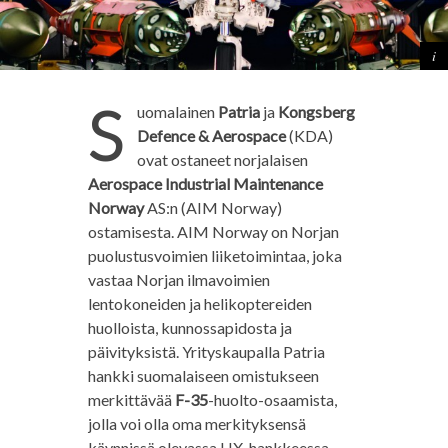
S
uomalainen
Patria
ja
Kongsberg
Defence & Aerospace
(KDA)
ovat ostaneet norjalaisen
Aerospace Industrial Maintenance
Norway
AS:n (AIM Norway)
ostamisesta. AIM Norway on Norjan
puolustusvoimien liiketoimintaa, joka
vastaa Norjan ilmavoimien
lentokoneiden ja helikoptereiden
huolloista, kunnossapidosta ja
päivityksistä. Yrityskaupalla Patria
hankki suomalaiseen omistukseen
merkittävää
F-35
-huolto-osaamista,
jolla voi olla oma merkityksensä
käynnissä olevassa HX-hankkeessa.