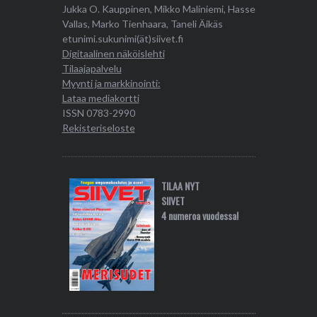
Jukka O. Kauppinen, Mikko Maliniemi, Hasse
Vallas, Marko Tienhaara, Taneli Äikäs
etunimi.sukunimi(ät)siivet.fi
Digitaalinen näköislehti
Tilaajapalvelu
Myynti ja markkinointi:
Lataa mediakortti
ISSN 0783-2990
Rekisteriseloste
TILAA NYT
SIIVET
4 numeroa vuodessa!