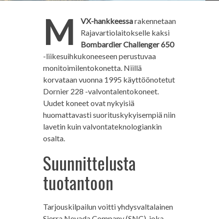
M
VX-hankkeessa
rakennetaan
Rajavartiolaitokselle kaksi
Bombardier Challenger 650
-liikesuihkukoneeseen perustuvaa
monitoimilentokonetta. Niillä
korvataan vuonna 1995 käyttöönotetut
Dornier 228 -valvontalentokoneet.
Uudet koneet ovat nykyisiä
huomattavasti suorituskykyisempiä niin
lavetin kuin valvontateknologiankin
osalta.
Suunnittelusta
tuotantoon
Tarjouskilpailun voitti yhdysvaltalainen
Sierra Nevada Company (SNC), joka