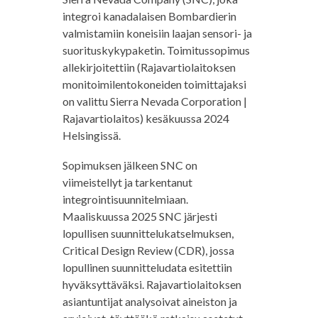
integroi kanadalaisen Bombardierin
valmistamiin koneisiin laajan sensori- ja
suorituskykypaketin. Toimitussopimus
allekirjoitettiin (Rajavartiolaitoksen
monitoimilentokoneiden toimittajaksi
on valittu Sierra Nevada Corporation |
Rajavartiolaitos) kesäkuussa 2024
Helsingissä.
Sopimuksen jälkeen SNC on
viimeistellyt ja tarkentanut
integrointisuunnitelmiaan.
Maaliskuussa 2025 SNC järjesti
lopullisen suunnittelukatselmuksen,
Critical Design Review (CDR), jossa
lopullinen suunnitteludata esitettiin
hyväksyttäväksi. Rajavartiolaitoksen
asiantuntijat analysoivat aineiston ja