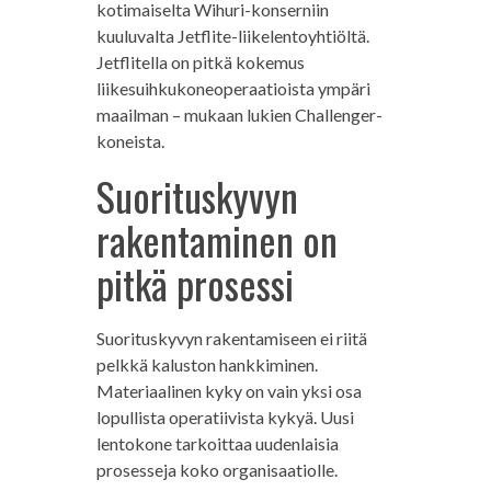
kotimaiselta Wihuri-konserniin
kuuluvalta Jetflite-liikelentoyhtiöltä.
Jetflitella on pitkä kokemus
liikesuihkukoneoperaatioista ympäri
maailman – mukaan lukien Challenger-
koneista.
Suorituskyvyn
rakentaminen on
pitkä prosessi
Suorituskyvyn rakentamiseen ei riitä
pelkkä kaluston hankkiminen.
Materiaalinen kyky on vain yksi osa
lopullista operatiivista kykyä. Uusi
lentokone tarkoittaa uudenlaisia
prosesseja koko organisaatiolle.