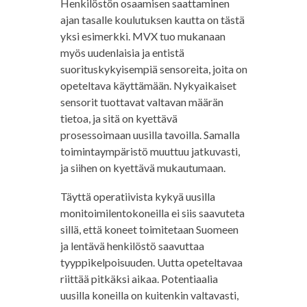
Henkilöstön osaamisen saattaminen
ajan tasalle koulutuksen kautta on tästä
yksi esimerkki. MVX tuo mukanaan
myös uudenlaisia ja entistä
suorituskykyisempiä sensoreita, joita on
opeteltava käyttämään. Nykyaikaiset
sensorit tuottavat valtavan määrän
tietoa, ja sitä on kyettävä
prosessoimaan uusilla tavoilla. Samalla
toimintaympäristö muuttuu jatkuvasti,
ja siihen on kyettävä mukautumaan.
Täyttä operatiivista kykyä uusilla
monitoimilentokoneilla ei siis saavuteta
sillä, että koneet toimitetaan Suomeen
ja lentävä henkilöstö saavuttaa
tyyppikelpoisuuden. Uutta opeteltavaa
riittää pitkäksi aikaa. Potentiaalia
uusilla koneilla on kuitenkin valtavasti,