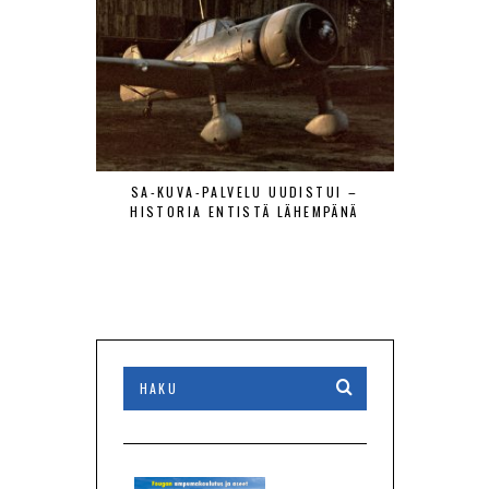
SA-KUVA-PALVELU UUDISTUI –
MAANTIE
HISTORIA ENTISTÄ LÄHEMPÄNÄ
LENTÄJÄÄ
VIERAAT