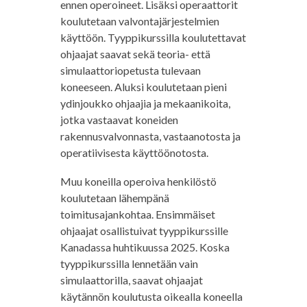
ennen operoineet. Lisäksi operaattorit
koulutetaan valvontajärjestelmien
käyttöön. Tyyppikurssilla koulutettavat
ohjaajat saavat sekä teoria- että
simulaattoriopetusta tulevaan
koneeseen. Aluksi koulutetaan pieni
ydinjoukko ohjaajia ja mekaanikoita,
jotka vastaavat koneiden
rakennusvalvonnasta, vastaanotosta ja
operatiivisesta käyttöönotosta.
Muu koneilla operoiva henkilöstö
koulutetaan lähempänä
toimitusajankohtaa. Ensimmäiset
ohjaajat osallistuivat tyyppikurssille
Kanadassa huhtikuussa 2025. Koska
tyyppikurssilla lennetään vain
simulaattorilla, saavat ohjaajat
käytännön koulutusta oikealla koneella