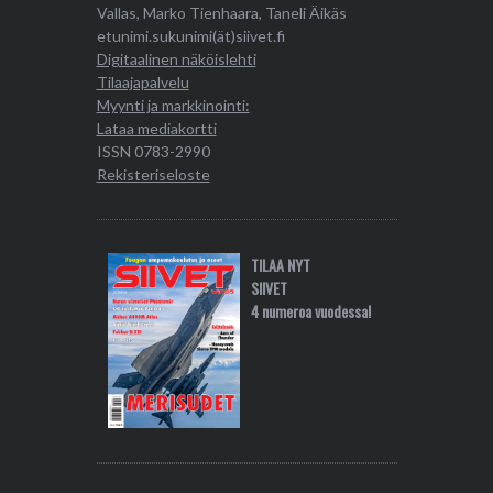
Vallas, Marko Tienhaara, Taneli Äikäs
etunimi.sukunimi(ät)siivet.fi
Digitaalinen näköislehti
Tilaajapalvelu
Myynti ja markkinointi:
Lataa mediakortti
ISSN 0783-2990
Rekisteriseloste
TILAA NYT
SIIVET
4 numeroa vuodessa!