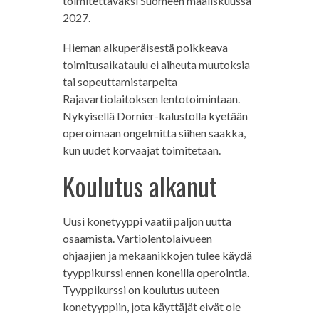
toimitettavaksi Suomeen maaliskuussa
2027.
Hieman alkuperäisestä poikkeava
toimitusaikataulu ei aiheuta muutoksia
tai sopeuttamistarpeita
Rajavartiolaitoksen lentotoimintaan.
Nykyisellä Dornier-kalustolla kyetään
operoimaan ongelmitta siihen saakka,
kun uudet korvaajat toimitetaan.
Koulutus alkanut
Uusi konetyyppi vaatii paljon uutta
osaamista. Vartiolentolaivueen
ohjaajien ja mekaanikkojen tulee käydä
tyyppikurssi ennen koneilla operointia.
Tyyppikurssi on koulutus uuteen
konetyyppiin, jota käyttäjät eivät ole