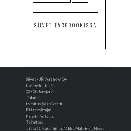
SIIVET FACEBOOKISSA
Siivet - JFI Airshow Oy
Kotipellontie 11
38800 Jämijärvi
Finland
toimitus (ät) siivet.fi
Päätoimittaja:
Pentti Perttula
Toimitus:
Jukka O. Kauppinen, Mikko Maliniemi, Hasse