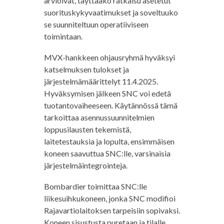
arvioivat, täyttääkö ratkaisu asetetut
suorituskykyvaatimukset ja soveltuuko
se suunniteltuun operatiiviseen
toimintaan.
MVX-hankkeen ohjausryhmä hyväksyi
katselmuksen tulokset ja
järjestelmämäärittelyt 11.4.2025.
Hyväksymisen jälkeen SNC voi edetä
tuotantovaiheeseen. Käytännössä tämä
tarkoittaa asennussuunnitelmien
loppusilausten tekemistä,
laitetestauksia ja lopulta, ensimmäisen
koneen saavuttua SNC:lle, varsinaisia
järjestelmäintegrointeja.
Bombardier toimittaa SNC:lle
liikesuihkukoneen, jonka SNC modifioi
Rajavartiolaitoksen tarpeisiin sopivaksi.
Koneen sisustusta puretaan ja tilalle