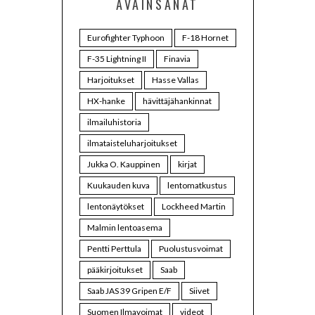
AVAINSANAT
Eurofighter Typhoon
F-18 Hornet
F-35 Lightning II
Finavia
Harjoitukset
Hasse Vallas
HX-hanke
hävittäjähankinnat
ilmailuhistoria
ilmataisteluharjoitukset
Jukka O. Kauppinen
kirjat
Kuukauden kuva
lentomatkustus
lentonäytökset
Lockheed Martin
Malmin lentoasema
Pentti Perttula
Puolustusvoimat
pääkirjoitukset
Saab
Saab JAS 39 Gripen E/F
Siivet
Suomen Ilmavoimat
videot