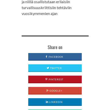
ja niillä osallistutaan erilaisiin
turvallisuuskriittisiin tehtäviin
vuosikymmenien ajan
Share on
FACEBOOK
TWITTER
PINTEREST
GOOGLE+
LINKEDIN