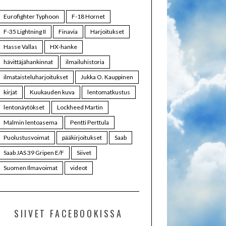
Eurofighter Typhoon
F-18 Hornet
F-35 Lightning II
Finavia
Harjoitukset
Hasse Vallas
HX-hanke
hävittäjähankinnat
ilmailuhistoria
ilmataisteluharjoitukset
Jukka O. Kauppinen
kirjat
Kuukauden kuva
lentomatkustus
lentonäytökset
Lockheed Martin
Malmin lentoasema
Pentti Perttula
Puolustusvoimat
pääkirjoitukset
Saab
Saab JAS 39 Gripen E/F
Siivet
Suomen Ilmavoimat
videot
SIIVET FACEBOOKISSA