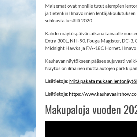
Maisemat ovat monille tutut aiempien lenton
ja tietenkin Ilmavoimien lentäjäkoulutuksen
suhinasta kesällä 2020.
Kahden näytöspäivän aikana taivaalle nouse
Extra 300L, NH-90, Fouga Magister, DC-3, 
Midnight Hawks ja F/A-18C Hornet. Ilmavoim
Kauhavan näytökseen pääsee sujuvasti vaikkap
Näytös on ilmainen mutta autojen parkkipaik
Lisätietoja
:
Mitä pakata mukaan lentonäytö
Lisätietoja
:
https://www.kauhavaairshow.c
Makupaloja vuoden 202