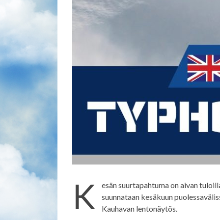
K
esän suurtapahtuma on aivan tuloill
suunnataan kesäkuun puolessaväliss
Kauhavan lentonäytös.