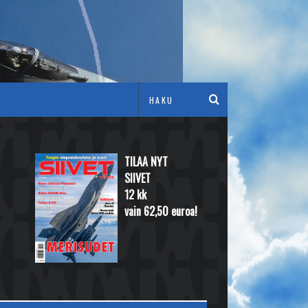
TILAA NYT
SIIVET
12 kk
vain 62,50 euroa!