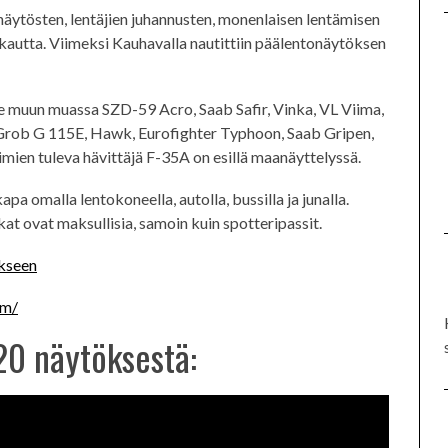
äytösten, lentäjien juhannusten, monenlaisen lentämisen
 kautta. Viimeksi Kauhavalla nautittiin päälentonäytöksen
e muun muassa SZD-59 Acro, Saab Safir, Vinka, VL Viima,
Grob G 115E, Hawk, Eurofighter Typhoon, Saab Gripen,
ien tuleva hävittäjä F-35A on esillä maanäyttelyssä.
a omalla lentokoneella, autolla, bussilla ja junalla.
at ovat maksullisia, samoin kuin spotteripassit.
kseen
om/
0 näytöksestä: