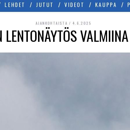
LEHDET
JUTUT
VIDEOT
KAUPPA
AJANKOHTAISTA
4.6.2025
 LENTONÄYTÖS VALMIIN