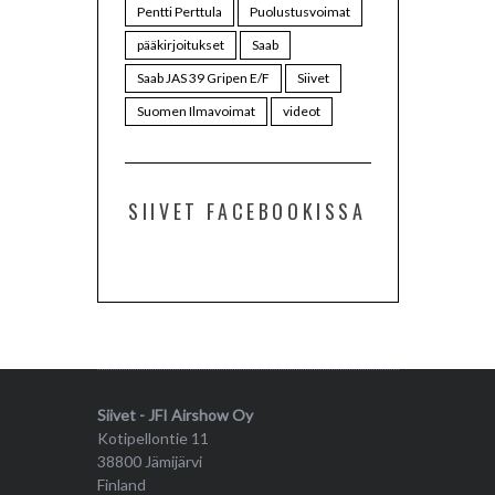
Pentti Perttula
Puolustusvoimat
pääkirjoitukset
Saab
Saab JAS 39 Gripen E/F
Siivet
Suomen Ilmavoimat
videot
SIIVET FACEBOOKISSA
Siivet - JFI Airshow Oy
Kotipellontie 11
38800 Jämijärvi
Finland