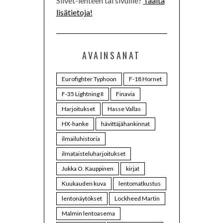
Siivet-lehteen tai sivuille?
Täältä
lisätietoja!
AVAINSANAT
Eurofighter Typhoon
F-18 Hornet
F-35 Lightning II
Finavia
Harjoitukset
Hasse Vallas
HX-hanke
hävittäjähankinnat
ilmailuhistoria
ilmataisteluharjoitukset
Jukka O. Kauppinen
kirjat
Kuukauden kuva
lentomatkustus
lentonäytökset
Lockheed Martin
Malmin lentoasema