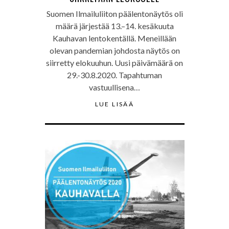
Suomen Ilmailuliiton päälentonäytös oli
määrä järjestää 13.–14. kesäkuuta
Kauhavan lentokentällä. Meneillään
olevan pandemian johdosta näytös on
siirretty elokuuhun. Uusi päivämäärä on
29.-30.8.2020. Tapahtuman
vastuullisena…
LUE LISÄÄ