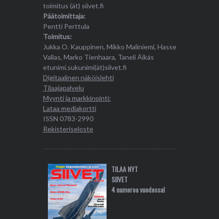
toimitus (ät) siivet.fi
Päätoimittaja:
Pentti Perttula
Toimitus:
Jukka O. Kauppinen, Mikko Maliniemi, Hasse
Vallas, Marko Tienhaara, Taneli Äikäs
etunimi.sukunimi(ät)siivet.fi
Digitaalinen näköislehti
Tilaajapalvelu
Myynti ja markkinointi:
Lataa mediakortti
ISSN 0783-2990
Rekisteriseloste
TILAA NYT
SIIVET
4 numeroa vuodessa!