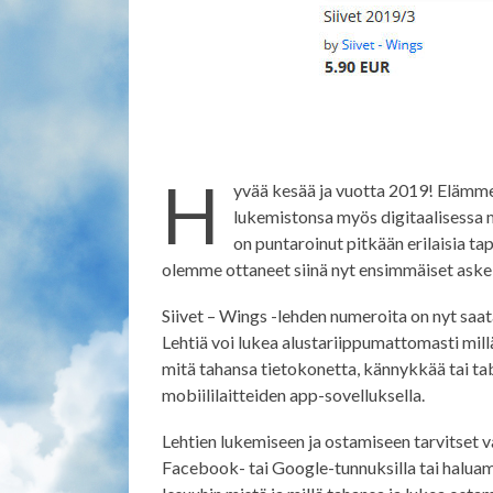
H
yvää kesää ja vuotta 2019! Elämme
lukemistonsa myös digitaalisessa m
on puntaroinut pitkään erilaisia ta
olemme ottaneet siinä nyt ensimmäiset askel
Siivet – Wings -lehden numeroita on nyt saa
Lehtiä voi lukea alustariippumattomasti millä
mitä tahansa tietokonetta, kännykkää tai tab
mobiililaitteiden app-sovelluksella.
Lehtien lukemiseen ja ostamiseen tarvitset va
Facebook- tai Google-tunnuksilla tai haluama