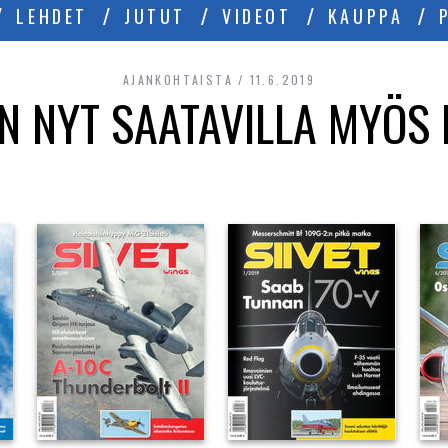
LEHDET
JUTUT
VIDEOT
KAUPPA
AJANKOHTAISTA
11.6.2019
ON NYT SAATAVILLA MYÖS 