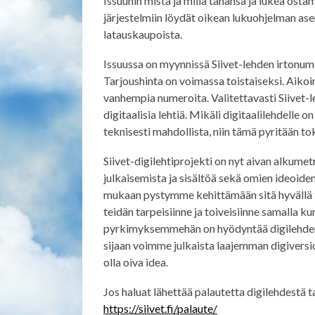
Issuuhin mistä ja millä tahansa ja lukea ostam
järjestelmiin löydät oikean lukuohjelman as
latauskaupoista.
Issuussa on myynnissä Siivet-lehden irtonumer
Tarjoushinta on voimassa toistaiseksi. Aikoi
vanhempia numeroita. Valitettavasti Siivet-leh
digitaalisia lehtiä. Mikäli digitaalilehdelle 
teknisesti mahdollista, niin tämä pyritään t
Siivet-digilehtiprojekti on nyt aivan alkume
julkaisemista ja sisältöä sekä omien ideoide
mukaan pystymme kehittämään sitä hyvällä t
teidän tarpeisiinne ja toiveisiinne samalla 
pyrkimyksemmehän on hyödyntää digilehden p
sijaan voimme julkaista laajemman digiversi
olla oiva idea.
Jos haluat lähettää palautetta digilehdestä ta
https://siivet.fi/palaute/