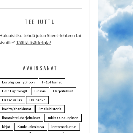
TEE JUTTU
Haluaisitko tehdä jutun Siivet-lehteen tai
sivuille?
Täältä lisätietoja!
AVAINSANAT
Eurofighter Typhoon
F-18 Hornet
F-35 Lightning II
Finavia
Harjoitukset
Hasse Vallas
HX-hanke
hävittäjähankinnat
ilmailuhistoria
ilmataisteluharjoitukset
Jukka O. Kauppinen
kirjat
Kuukauden kuva
lentomatkustus