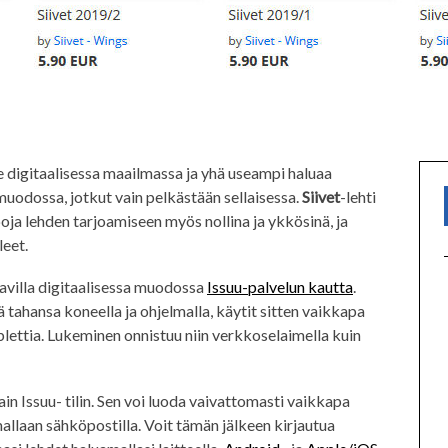
 digitaalisessa maailmassa ja yhä useampi haluaa
uodossa, jotkut vain pelkästään sellaisessa.
Siivet
-lehti
poja lehden tarjoamiseen myös nollina ja ykkösinä, ja
eet.
tavilla digitaalisessa muodossa
Issuu-palvelun kautta
.
 tahansa koneella ja ohjelmalla, käytit sitten vaikkapa
lettia. Lukeminen onnistuu niin verkkoselaimella kuin
in Issuu- tilin. Sen voi luoda vaivattomasti vaikkapa
llaan sähköpostilla. Voit tämän jälkeen kirjautua