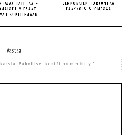
ENTÄJÄÄ HAITTAA –
LENNOKKIEN TORJUNTAA
OMAISET VIERAAT
KAAKKOIS-SUOMESSA
VAT KOKEILEMAAN
Vastaa
lkaista.
Pakolliset kentät on merkitty
*