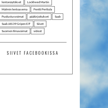
lentonäytökset
Lockheed Martin
Malmin lentoasema
Pentti Perttula
Puolustusvoimat
pääkirjoitukset
Saab
Saab JAS 39 Gripen E/F
Siivet
Suomen Ilmavoimat
videot
SIIVET FACEBOOKISSA