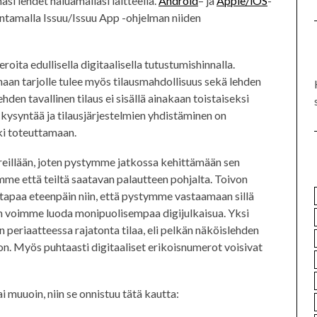
asi lehdet haluamallasi laitteella.
Android
– ja
Apple/iOS
-
entamalla Issuu/Issuu App -ohjelman niiden
oita edullisella digitaalisella tutustumishinnalla.
naan tarjolle tulee myös tilausmahdollisuus sekä lehden
den tavallinen tilaus ei sisällä ainakaan toistaiseksi
on kysyntää ja tilausjärjestelmien yhdistäminen on
oki toteuttamaan.
treillään, joten pystymme jatkossa kehittämään sen
mme että teiltä saatavan palautteen pohjalta. Toivon
apaa eteenpäin niin, että pystymme vastaamaan sillä
kun voimme luoda monipuolisempaa digijulkaisua. Yksi
eriaatteessa rajatonta tilaa, eli pelkän näköislehden
on. Myös puhtaasti digitaaliset erikoisnumerot voisivat
i muuoin, niin se onnistuu tätä kautta: