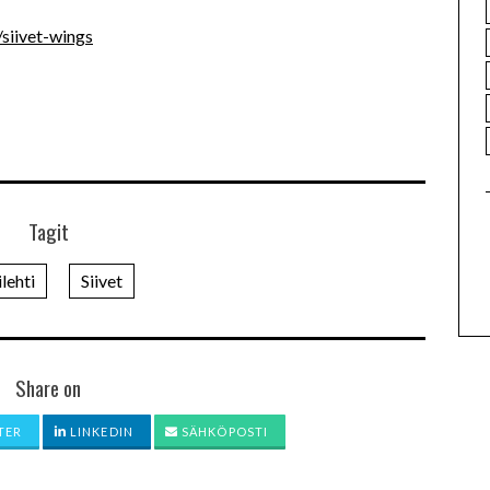
/siivet-wings
Tagit
ilehti
Siivet
Share on
TER
LINKEDIN
SÄHKÖPOSTI