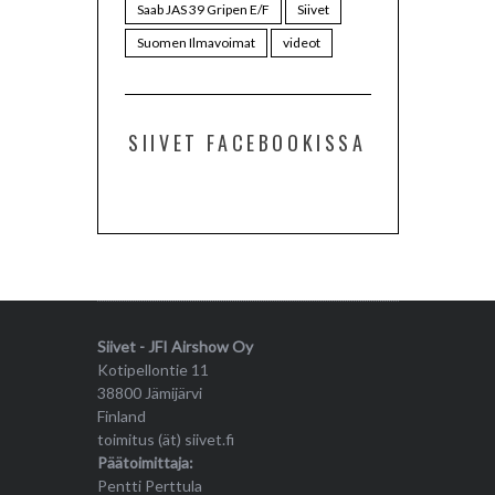
Saab JAS 39 Gripen E/F
Siivet
Suomen Ilmavoimat
videot
SIIVET FACEBOOKISSA
Siivet - JFI Airshow Oy
Kotipellontie 11
38800 Jämijärvi
Finland
toimitus (ät) siivet.fi
Päätoimittaja:
Pentti Perttula