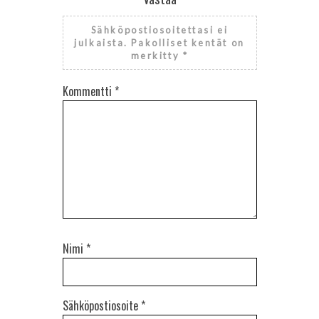
Sähköpostiosoitettasi ei
julkaista.
Pakolliset kentät on
merkitty
*
Kommentti
*
Nimi
*
Sähköpostiosoite
*