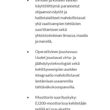
käyttöliittymä: parannetut
ohjaamon näytöt ja
hallintalaitteet mahdollistavat
yhä vaativampien tehtävien
suorittamisen sekä
yhteistoiminnan ilmassa, maalla
ja merellä.
Operatiivinen joustavuus:
Uudet joustavat virta- ja
jäähdytysteknologiat sekä
kehittyneempien aseiden
integraatio mahdollistavat
lentämisen useammilla
tehtäväkokoonpanoilla.
Moottorin suorituskyky:
EJ200-moottorissa kehitetään
neljää eri osa-aluetta;