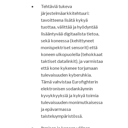
Tehtäviä tukeva
järjestelmäarkkitehtuuri:
tavoitteena lisätä kykyä
tuottaa, välittää ja hyödyntää
lisääntyvää digitaalista tietoa,
sekä koneessa (kehittyneet
monispektriset sensorit) että
koneen ulkopuolella (tehokkaat
taktiset datalinkit), ja varmistaa
että kone kykenee torjumaan
tulevaisuuden kyberuhkia.
Tämä vahvistaa Eurofighterin
elektronisen sodankäynnin
kyvykkyyksiä ja kykyä toimia
tulevaisuuden monimutkaisessa
ja epävarmassa
taisteluympäristössä.
Ihmisen ja koneen välinen