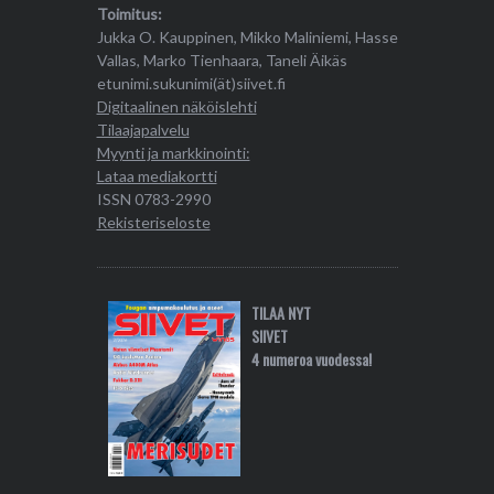
Toimitus:
Jukka O. Kauppinen, Mikko Maliniemi, Hasse
Vallas, Marko Tienhaara, Taneli Äikäs
etunimi.sukunimi(ät)siivet.fi
Digitaalinen näköislehti
Tilaajapalvelu
Myynti ja markkinointi:
Lataa mediakortti
ISSN 0783-2990
Rekisteriseloste
TILAA NYT
SIIVET
4 numeroa vuodessa!