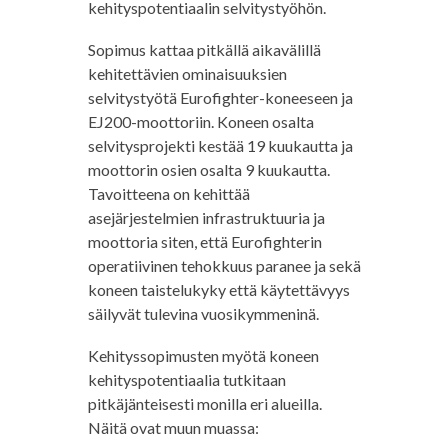
kehityspotentiaalin selvitystyöhön.
Sopimus kattaa pitkällä aikavälillä
kehitettävien ominaisuuksien
selvitystyötä Eurofighter-koneeseen ja
EJ200-moottoriin. Koneen osalta
selvitysprojekti kestää 19 kuukautta ja
moottorin osien osalta 9 kuukautta.
Tavoitteena on kehittää
asejärjestelmien infrastruktuuria ja
moottoria siten, että Eurofighterin
operatiivinen tehokkuus paranee ja sekä
koneen taistelukyky että käytettävyys
säilyvät tulevina vuosikymmeninä.
Kehityssopimusten myötä koneen
kehityspotentiaalia tutkitaan
pitkäjänteisesti monilla eri alueilla.
Näitä ovat muun muassa: