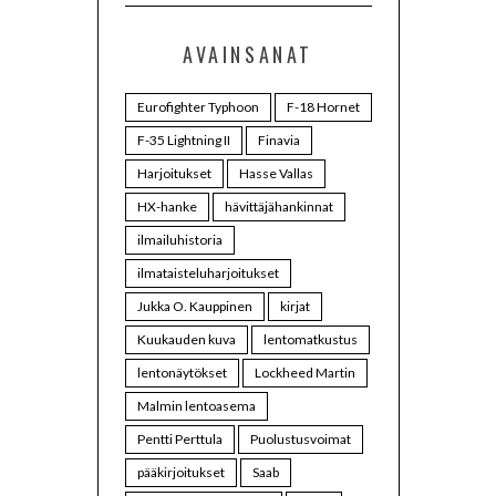
AVAINSANAT
Eurofighter Typhoon
F-18 Hornet
F-35 Lightning II
Finavia
Harjoitukset
Hasse Vallas
HX-hanke
hävittäjähankinnat
ilmailuhistoria
ilmataisteluharjoitukset
Jukka O. Kauppinen
kirjat
Kuukauden kuva
lentomatkustus
lentonäytökset
Lockheed Martin
Malmin lentoasema
Pentti Perttula
Puolustusvoimat
pääkirjoitukset
Saab