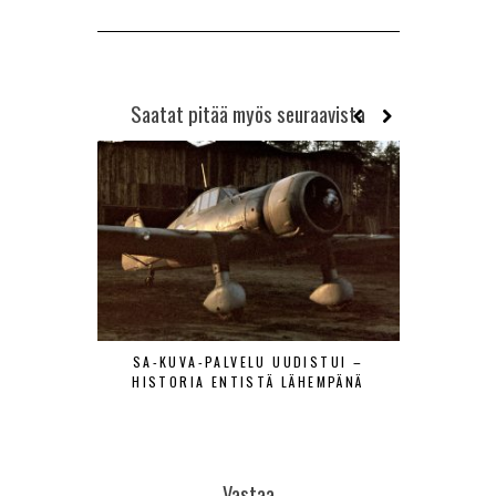
Saatat pitää myös seuraavista
SA-KUVA-PALVELU UUDISTUI –
MAANTIE
HISTORIA ENTISTÄ LÄHEMPÄNÄ
LENTÄJÄÄ
VIERAAT
Vastaa