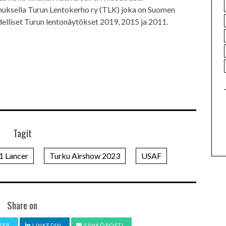
muksella Turun Lentokerho ry (TLK) joka on Suomen
edelliset Turun lentonäytökset 2019, 2015 ja 2011.
Tagit
1 Lancer
Turku Airshow 2023
USAF
Share on
TER
LINKEDIN
SÄHKÖPOSTI