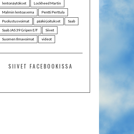
lentonäytökset
Lockheed Martin
Malmin lentoasema
Pentti Perttula
Puolustusvoimat
pääkirjoitukset
Saab
Saab JAS 39 Gripen E/F
Siivet
Suomen Ilmavoimat
videot
SIIVET FACEBOOKISSA