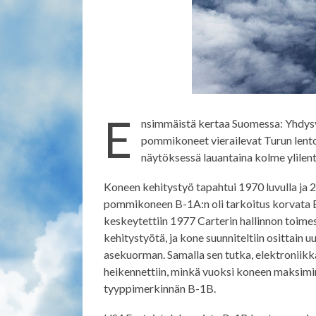
E
nsimmäistä kertaa Suomessa: Yhdysv
pommikoneet vierailevat Turun lent
näytöksessä lauantaina kolme ylilen
Koneen kehitystyö tapahtui 1970 luvulla ja
pommikoneen B-1A:n oli tarkoitus korvata 
keskeytettiin 1977 Carterin hallinnon toime
kehitystyötä, ja kone suunniteltiin osittain
asekuorman. Samalla sen tutka, elektroniikk
heikennettiin, minkä vuoksi koneen maksimi
tyyppimerkinnän B-1B.