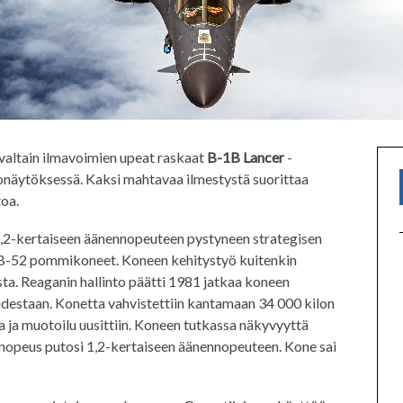
altain ilmavoimien upeat raskaat
B-1B Lancer
-
onäytöksessä. Kaksi mahtavaa ilmestystä suorittaa
toa.
 2,2-kertaiseen äänennopeuteen pystyneen strategisen
B-52 pommikoneet. Koneen kehitystyö kuitenkin
sta. Reaganin hallinto päätti 1981 jatkaa koneen
 uudestaan. Konetta vahvistettiin kantamaan 34 000 kilon
a ja muotoilu uusittiin. Koneen tutkassa näkyvyyttä
nopeus putosi 1,2-kertaiseen äänennopeuteen. Kone sai