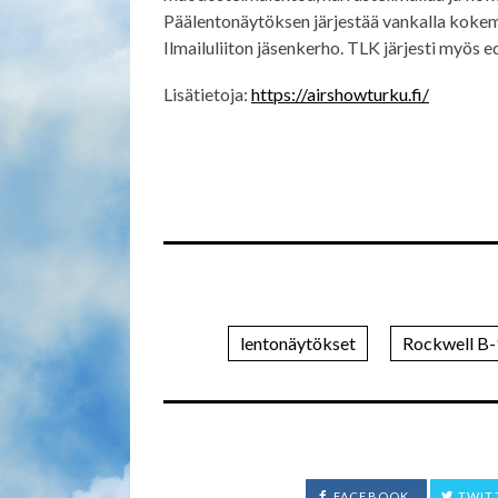
Päälentonäytöksen järjestää vankalla koke
Ilmailuliiton jäsenkerho. TLK järjesti myös 
Lisätietoja:
https://airshowturku.fi/
lentonäytökset
Rockwell B-
FACEBOOK
TWIT