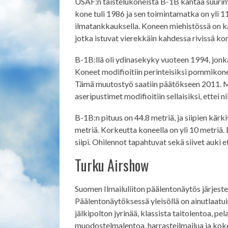
USAF:n taistelukoneista B-1B kantaa suuri
kone tuli 1986 ja sen toimintamatka on yli 1
ilmatankkauksella. Koneen miehistössä on kak
jotka istuvat vierekkäin kahdessa rivissä k
B-1B:llä oli ydinasekyky vuoteen 1994, jonk
Koneet modifioitiin perinteisiksi pommiko
Tämä muutostyö saatiin päätökseen 2011. M
aseripustimet modifioitiin sellaisiksi, ettei n
B-1B:n pituus on 44.8 metriä, ja siipien kärki
metriä. Korkeutta koneella on yli 10 metriä.
siipi. Ohilennot tapahtuvat sekä siivet auki e
Turku Airshow
Suomen Ilmailuliiton päälentonäytös järjest
Päälentonäytöksessä yleisöllä on ainutlaatu
jälkipolton jyrinää, klassista taitolentoa, pe
muodostelmalentoa, harrasteilmailua ja kok