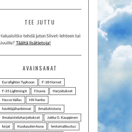
TEE JUTTU
Haluaisitko tehdä jutun Siivet-lehteen tai
sivuille?
Täältä lisätietoja!
AVAINSANAT
Eurofighter Typhoon
F-18 Hornet
F-35 Lightning II
Finavia
Harjoitukset
Hasse Vallas
HX-hanke
hävittäjähankinnat
ilmailuhistoria
ilmataisteluharjoitukset
Jukka O. Kauppinen
kirjat
Kuukauden kuva
lentomatkustus