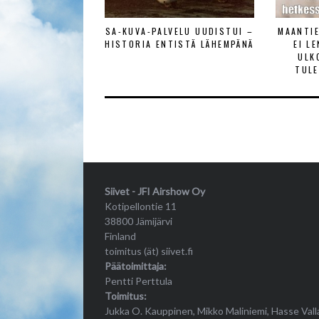
SA-KUVA-PALVELU UUDISTUI –
MAANTI
HISTORIA ENTISTÄ LÄHEMPÄNÄ
EI L
ULK
TULE
Siivet - JFI Airshow Oy
Kotipellontie 11
38800 Jämijärvi
Finland
toimitus (ät) siivet.fi
Päätoimittaja:
Pentti Perttula
Toimitus:
Jukka O. Kauppinen, Mikko Maliniemi, Hasse Vall