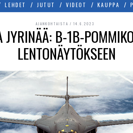
LEHDET
JUTUT
VIDEOT
KAUPPA
AJANKOHTAISTA
14.6.2023
A JYRINÄÄ: B-1B-POMMIK
LENTONÄYTÖKSEEN