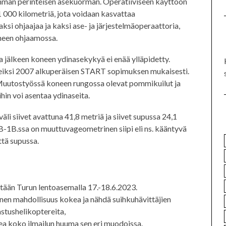
mman perinteisen asekuorman. Operatiiviseen käyttöön
1 000 kilometriä, jota voidaan kasvattaa
si ohjaajaa ja kaksi ase- ja järjestelmäoperaattoria,
oneen ohjaamossa.
a jälkeen koneen ydinasekykyä ei enää ylläpidetty.
neiksi 2007 alkuperäisen START sopimuksen mukaisesti.
uutostyössä koneen rungossa olevat pommikuilut ja
iihin voi asentaa ydinaseita.
väli siivet avattuna 41,8 metriä ja siivet supussa 24,1
 B-1B.ssa on muuttuvageometrinen siipi eli ns. kääntyvä
ttä supussa.
etään Turun lentoasemalla 17.-18.6.2023.
inen mahdollisuus kokea ja nähdä suihkuhävittäjien
lastushelikoptereita,
ea koko ilmailun huuma sen eri muodoissa.