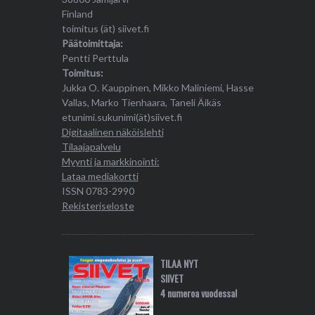
Finland
toimitus (ät) siivet.fi
Päätoimittaja:
Pentti Perttula
Toimitus:
Jukka O. Kauppinen, Mikko Maliniemi, Hasse
Vallas, Marko Tienhaara, Taneli Äikäs
etunimi.sukunimi(ät)siivet.fi
Digitaalinen näköislehti
Tilaajapalvelu
Myynti ja markkinointi:
Lataa mediakortti
ISSN 0783-2990
Rekisteriseloste
TILAA NYT
SIIVET
4 numeroa vuodessa!