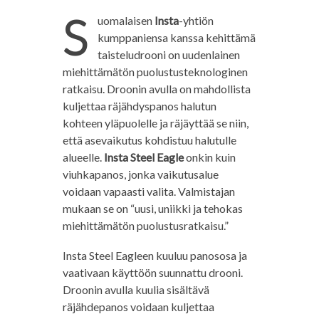
S
uomalaisen
Insta
-yhtiön
kumppaniensa kanssa kehittämä
taisteludrooni on uudenlainen
miehittämätön puolustusteknologinen
ratkaisu. Droonin avulla on mahdollista
kuljettaa räjähdyspanos halutun
kohteen yläpuolelle ja räjäyttää se niin,
että asevaikutus kohdistuu halutulle
alueelle.
Insta Steel Eagle
onkin kuin
viuhkapanos, jonka vaikutusalue
voidaan vapaasti valita. Valmistajan
mukaan se on “uusi, uniikki ja tehokas
miehittämätön puolustusratkaisu.”
Insta Steel Eagleen kuuluu panososa ja
vaativaan käyttöön suunnattu drooni.
Droonin avulla kuulia sisältävä
räjähdepanos voidaan kuljettaa