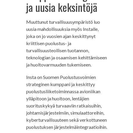
ja uusia keksintöjä
Muuttunut turvallisuusympäristö luo
uusia mahdollisuuksia myös Installe,
joka on jo vuosien ajan keskittynyt
kriittisen puolustus- ja
turvallisuusteollisen tuotannon,
teknologian ja osaamisen kehittämiseen
ja huoltovarmuuden tukemiseen.
Insta on Suomen Puolustusvoimien
strateginen kumppani ja keskittyy
puolustusliiketoiminnassa avioniikan
ylläpitoon ja huoltoon, lentäjien
suorituskykyä turvaaviin ratkaisuihin,
johtamisjärjestelmiin, simulaattoreihin,
kyberturvallisuuteen sekä verkottuneen
puolustuksen järjestelmäintegraatioihin.