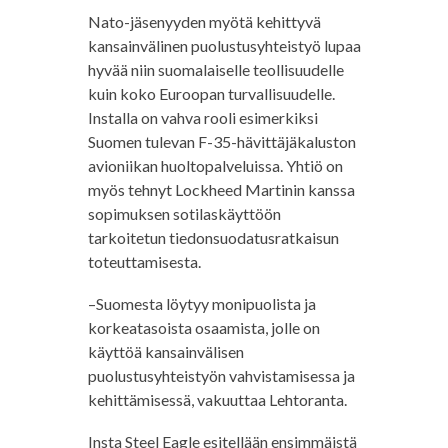
Nato-jäsenyyden myötä kehittyvä
kansainvälinen puolustusyhteistyö lupaa
hyvää niin suomalaiselle teollisuudelle
kuin koko Euroopan turvallisuudelle.
Installa on vahva rooli esimerkiksi
Suomen tulevan F-35-hävittäjäkaluston
avioniikan huoltopalveluissa. Yhtiö on
myös tehnyt Lockheed Martinin kanssa
sopimuksen sotilaskäyttöön
tarkoitetun tiedonsuodatusratkaisun
toteuttamisesta.
–Suomesta löytyy monipuolista ja
korkeatasoista osaamista, jolle on
käyttöä kansainvälisen
puolustusyhteistyön vahvistamisessa ja
kehittämisessä, vakuuttaa Lehtoranta.
Insta Steel Eagle esitellään ensimmäistä