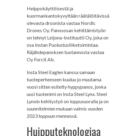
Helppokäyttöisestä ja
kuormankantokyvyltään räätälöitävissä
olevasta droonista vastaa Nordic
Drones Oy. Panososan kehittämistyön
on tehnyt Leijona-Instituutti Oy, joka on
osa Instan Puolustusliiketoimintaa.
Räjähdepanoksen tuotannosta vastaa
Oy Forcit Ab.
Insta Steel Eaglen kanssa samaan
tuoteperheeseen kuuluu jo muutama
vuosi sitten esitelty hyppypanos, jonka
uusi tuotenimi on Insta Steel Lynx. Steel
Lynxin kehitystyö on loppusuoralla ja on
suunnitelmien mukaan valmis vuoden
2023 loppuun mennessä.
Huipputeknologiaa