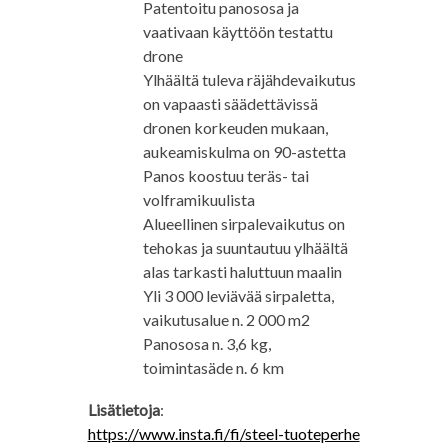
Patentoitu panososa ja
vaativaan käyttöön testattu
drone
Ylhäältä tuleva räjähdevaikutus
on vapaasti säädettävissä
dronen korkeuden mukaan,
aukeamiskulma on 90-astetta
Panos koostuu teräs- tai
volframikuulista
Alueellinen sirpalevaikutus on
tehokas ja suuntautuu ylhäältä
alas tarkasti haluttuun maalin
Yli 3 000 leviävää sirpaletta,
vaikutusalue n. 2 000 m2
Panososa n. 3,6 kg,
toimintasäde n. 6 km
Lisätietoja
:
https://www.insta.fi/fi/steel-tuoteperhe