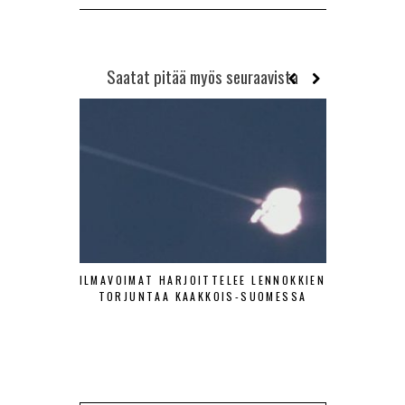
Saatat pitää myös seuraavista
ILMAVOIMAT HARJOITTELEE LENNOKKIEN
SA-KUV
TORJUNTAA KAAKKOIS-SUOMESSA
HISTOR