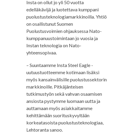
Insta on ollut jo yli 50 vuotta
edelläkävijä ja luotettava kumppani
puolustusteknologiamarkkinoilla. Yhtiö
on osallistunut Suomen
Puolustusvoimien ohjauksessa Nato-
kumppanuustoimintaan jo vuosia ja
Instan teknologia on Nato-
yhteensopivaa.
– Suuntaamme Insta Steel Eagle -
uutuustuotteemme kotimaan lisäksi
myös kansainvälisille puolustussektorin
markkinoille. Pitkäjänteisen
tutkimustyön sekä vahvan osaamisen
ansiosta pystymme luomaan uutta ja
auttamaan myös asiakkaitamme
kehittämään suorituskyvyltään
korkeatasoista puolustusteknologiaa,
Lehtoranta sanoo.