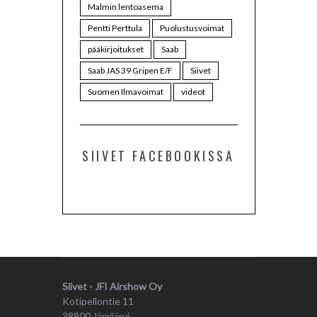
Malmin lentoasema
Pentti Perttula
Puolustusvoimat
pääkirjoitukset
Saab
Saab JAS 39 Gripen E/F
Siivet
Suomen Ilmavoimat
videot
SIIVET FACEBOOKISSA
Siivet - JFI Airshow Oy
Kotipellontie 11
38800 Jämijärvi