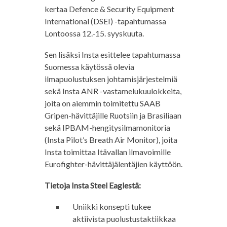
kertaa Defence & Security Equipment
International (DSEI) -tapahtumassa
Lontoossa 12.-15. syyskuuta.
Sen lisäksi Insta esittelee tapahtumassa
Suomessa käytössä olevia
ilmapuolustuksen johtamisjärjestelmiä
sekä Insta ANR -vastamelukuulokkeita,
joita on aiemmin toimitettu SAAB
Gripen-hävittäjille Ruotsiin ja Brasiliaan
sekä IPBAM-hengitysilmamonitoria
(Insta Pilot’s Breath Air Monitor), joita
Insta toimittaa Itävallan ilmavoimille
Eurofighter-hävittäjälentäjien käyttöön.
Tietoja Insta Steel Eaglestä:
Uniikki konsepti tukee
aktiivista puolustustaktiikkaa