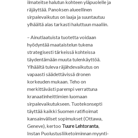
ilmateitse halutun kohteen yläpuolelle ja
räjäyttää. Panoksen alueellinen
sirpalevaikutus on laaja ja suuntautuu
ylhäältä alas tarkasti haluttuun maaliin.
– Ainutlaatuista tuotetta voidaan
hyödyntää maataistelun tukena
strategisesti tärkeissä kohteissa
täydentämään muuta tulenkäyttöä.
Ylhäältä tuleva räjähdevaikutus on
vapaasti säädettävissä dronen
korkeuden mukaan. Teho on
merkittävästi parempi verrattuna
kranaatinheittimien luomaan
sirpalevaikutukseen. Tuotekonsepti
täyttää kaikki Suomen ratifioimat
kansainväliset sopimukset (Ottawa,
Geneve), kertoo
Tuure Lehtoranta
,
Instan Puolustusliiketoiminnan myynti-