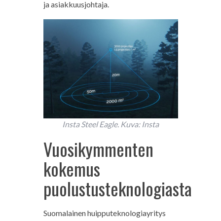
ja asiakkuusjohtaja.
Insta Steel Eagle. Kuva: Insta
Vuosikymmenten
kokemus
puolustusteknologiasta
Suomalainen huipputeknologiayritys