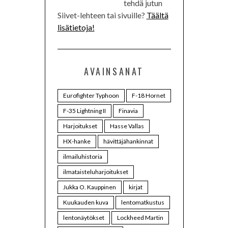
tehdä jutun
Siivet-lehteen tai sivuille?
Täältä
lisätietoja!
AVAINSANAT
Eurofighter Typhoon
F-18 Hornet
F-35 Lightning II
Finavia
Harjoitukset
Hasse Vallas
HX-hanke
hävittäjähankinnat
ilmailuhistoria
ilmataisteluharjoitukset
Jukka O. Kauppinen
kirjat
Kuukauden kuva
lentomatkustus
lentonäytökset
Lockheed Martin