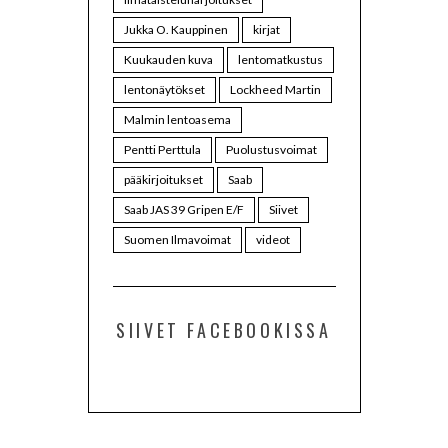
Jukka O. Kauppinen
kirjat
Kuukauden kuva
lentomatkustus
lentonäytökset
Lockheed Martin
Malmin lentoasema
Pentti Perttula
Puolustusvoimat
pääkirjoitukset
Saab
Saab JAS 39 Gripen E/F
Siivet
Suomen Ilmavoimat
videot
SIIVET FACEBOOKISSA