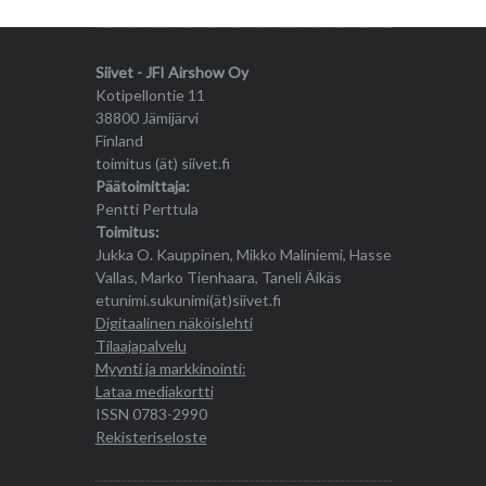
Siivet - JFI Airshow Oy
Kotipellontie 11
38800 Jämijärvi
Finland
toimitus (ät) siivet.fi
Päätoimittaja:
Pentti Perttula
Toimitus:
Jukka O. Kauppinen, Mikko Maliniemi, Hasse
Vallas, Marko Tienhaara, Taneli Äikäs
etunimi.sukunimi(ät)siivet.fi
Digitaalinen näköislehti
Tilaajapalvelu
Myynti ja markkinointi:
Lataa mediakortti
ISSN 0783-2990
Rekisteriseloste