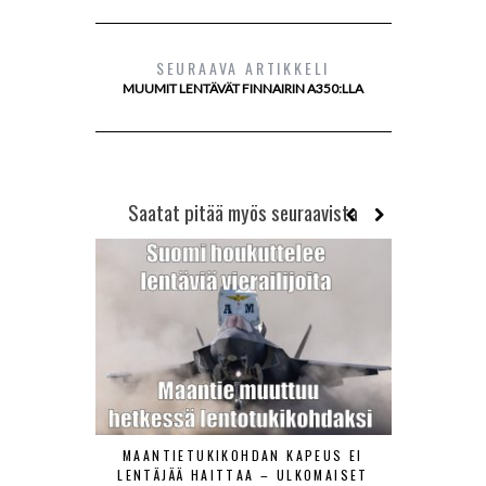
SEURAAVA ARTIKKELI
MUUMIT LENTÄVÄT FINNAIRIN A350:LLA
Saatat pitää myös seuraavista
MAANTIETUKIKOHDAN KAPEUS EI
ILMAVOIMAT
LENTÄJÄÄ HAITTAA – ULKOMAISET
TORJUNT