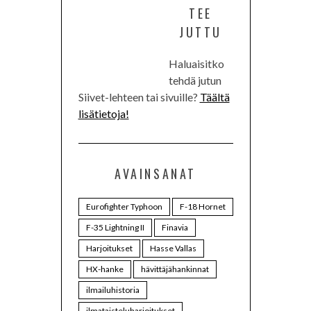
TEE
JUTTU
Haluaisitko
tehdä jutun
Siivet-lehteen tai sivuille?
Täältä
lisätietoja!
AVAINSANAT
Eurofighter Typhoon
F-18 Hornet
F-35 Lightning II
Finavia
Harjoitukset
Hasse Vallas
HX-hanke
hävittäjähankinnat
ilmailuhistoria
ilmataisteluharjoitukset