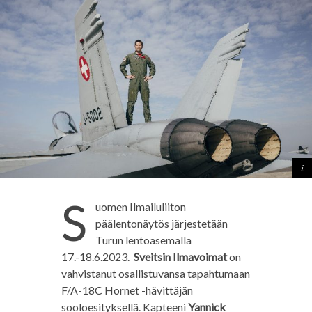
S
uomen Ilmailuliiton
päälentonäytös järjestetään
Turun lentoasemalla
17.-18.6.2023.
Sveitsin Ilmavoimat
on
vahvistanut osallistuvansa tapahtumaan
F/A-18C Hornet -hävittäjän
sooloesityksellä. Kapteeni
Yannick