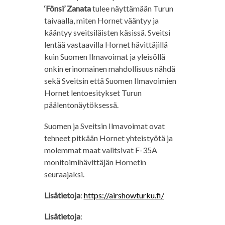
‘Fönsi’ Zanata
tulee näyttämään Turun
taivaalla, miten Hornet vääntyy ja
kääntyy sveitsiläisten käsissä. Sveitsi
lentää vastaavilla Hornet hävittäjillä
kuin Suomen Ilmavoimat ja yleisöllä
onkin erinomainen mahdollisuus nähdä
sekä Sveitsin että Suomen Ilmavoimien
Hornet lentoesitykset Turun
päälentonäytöksessä.
Suomen ja Sveitsin Ilmavoimat ovat
tehneet pitkään Hornet yhteistyötä ja
molemmat maat valitsivat F-35A
monitoimihävittäjän Hornetin
seuraajaksi.
Lisätietoja
:
https://airshowturku.fi/
Lisätietoja
: