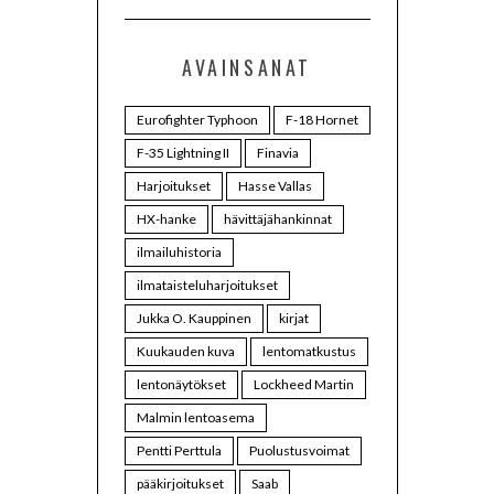
AVAINSANAT
Eurofighter Typhoon
F-18 Hornet
F-35 Lightning II
Finavia
Harjoitukset
Hasse Vallas
HX-hanke
hävittäjähankinnat
ilmailuhistoria
ilmataisteluharjoitukset
Jukka O. Kauppinen
kirjat
Kuukauden kuva
lentomatkustus
lentonäytökset
Lockheed Martin
Malmin lentoasema
Pentti Perttula
Puolustusvoimat
pääkirjoitukset
Saab