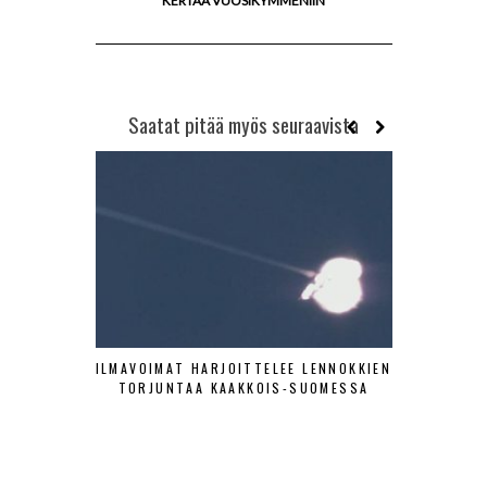
KERTAA VUOSIKYMMENIIN
Saatat pitää myös seuraavista
ILMAVOIMAT HARJOITTELEE LENNOKKIEN
SA-KUV
TORJUNTAA KAAKKOIS-SUOMESSA
HISTOR