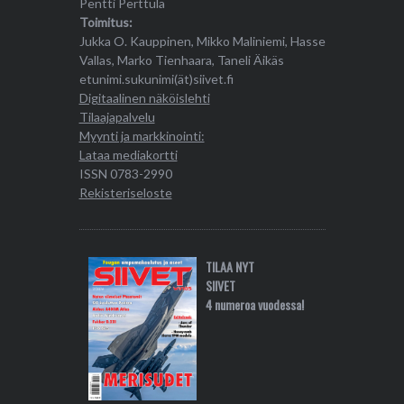
Pentti Perttula
Toimitus:
Jukka O. Kauppinen, Mikko Maliniemi, Hasse
Vallas, Marko Tienhaara, Taneli Äikäs
etunimi.sukunimi(ät)siivet.fi
Digitaalinen näköislehti
Tilaajapalvelu
Myynti ja markkinointi:
Lataa mediakortti
ISSN 0783-2990
Rekisteriseloste
TILAA NYT
SIIVET
4 numeroa vuodessa!