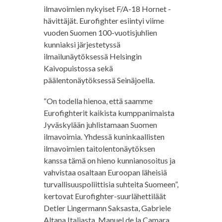
ilmavoimien nykyiset F/A-18 Hornet -
hävittäjät. Eurofighter esiintyi viime
vuoden Suomen 100-vuotisjuhlien
kunniaksi järjestetyssä
ilmailunäytöksessä Helsingin
Kaivopuistossa sekä
päälentonäytöksessä Seinäjoella.
“On todella hienoa, että saamme
Eurofighterit kaikista kumppanimaista
Jyväskylään juhlistamaan Suomen
ilmavoimia. Yhdessä kuninkaallisten
ilmavoimien taitolentonäytöksen
kanssa tämä on hieno kunnianosoitus ja
vahvistaa osaltaan Euroopan läheisiä
turvallisuuspoliittisia suhteita Suomeen”,
kertovat Eurofighter-suurlähettiläät
Detler Lingermann Saksasta, Gabriele
Altana Italiasta, Manuel de la Camara