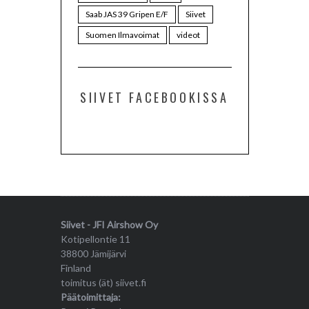
Saab JAS 39 Gripen E/F
Siivet
Suomen Ilmavoimat
videot
SIIVET FACEBOOKISSA
Siivet - JFI Airshow Oy
Kotipellontie 11
38800 Jämijärvi
Finland
toimitus (ät) siivet.fi
Päätoimittaja: