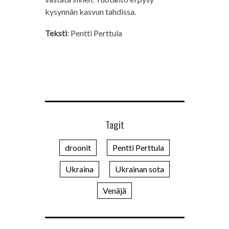
kysynnän kasvun tahdissa.
Teksti
: Pentti Perttula
Tagit
droonit
Pentti Perttula
Ukraina
Ukrainan sota
Venäjä