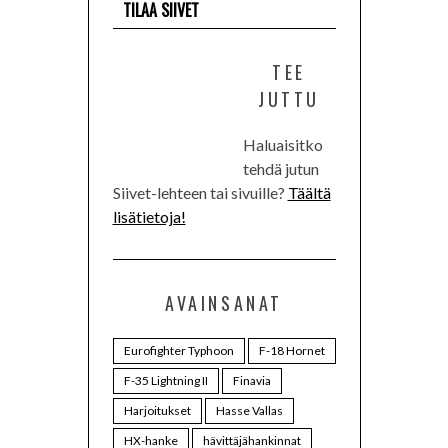
TILAA SIIVET
TEE
JUTTU
Haluaisitko
tehdä jutun
Siivet-lehteen tai sivuille?
Täältä
lisätietoja!
AVAINSANAT
Eurofighter Typhoon
F-18 Hornet
F-35 Lightning II
Finavia
Harjoitukset
Hasse Vallas
HX-hanke
hävittäjähankinnat