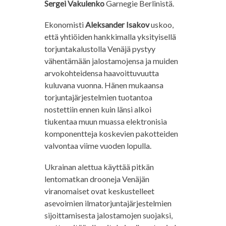
Sergei Vakulenko
Garnegie Berlinistä.
Ekonomisti
Aleksander Isakov
uskoo,
että yhtiöiden hankkimalla yksityisellä
torjuntakalustolla Venäjä pystyy
vähentämään jalostamojensa ja muiden
arvokohteidensa haavoittuvuutta
kuluvana vuonna. Hänen mukaansa
torjuntajärjestelmien tuotantoa
nostettiin ennen kuin länsi alkoi
tiukentaa muun muassa elektronisia
komponentteja koskevien pakotteiden
valvontaa viime vuoden lopulla.
Ukrainan alettua käyttää pitkän
lentomatkan drooneja Venäjän
viranomaiset ovat keskustelleet
asevoimien ilmatorjuntajärjestelmien
sijoittamisesta jalostamojen suojaksi,