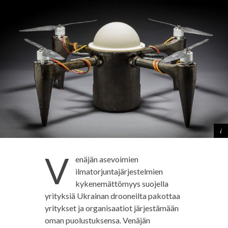
V
enäjän asevoimien
ilmatorjuntajärjestelmien
kykenemättömyys suojella
yrityksiä Ukrainan drooneilta pakottaa
yritykset ja organisaatiot järjestämään
oman puolustuksensa. Venäjän