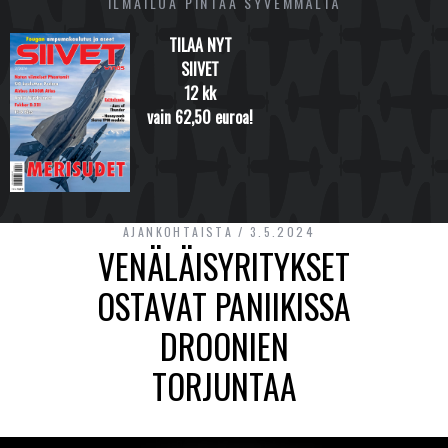
ILMAILUA PINTAA SYVEMMÄLTÄ
TILAA NYT
SIIVET
12 kk
vain 62,50 euroa!
AJANKOHTAISTA
3.5.2024
VENÄLÄISYRITYKSET
OSTAVAT PANIIKISSA
DROONIEN
TORJUNTAA