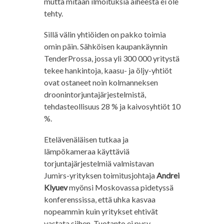
mutta mitään ilmoituksia aiheesta ei ole
tehty.
Sillä välin yhtiöiden on pakko toimia
omin päin. Sähköisen kaupankäynnin
TenderProssa, jossa yli 300 000 yritystä
tekee hankintoja, kaasu- ja öljy-yhtiöt
ovat ostaneet noin kolmanneksen
droonintorjuntajärjestelmistä,
tehdasteollisuus 28 % ja kaivosyhtiöt 10
%.
Etelävenäläisen tutkaa ja
lämpökameraa käyttäviä
torjuntajärjestelmiä valmistavan
Jumirs-yrityksen toimitusjohtaja
Andrei
Klyuev
myönsi Moskovassa pidetyssä
konferenssissa, että uhka kasvaa
nopeammin kuin yritykset ehtivät
vastata siihen. Tuotanto ei pysy