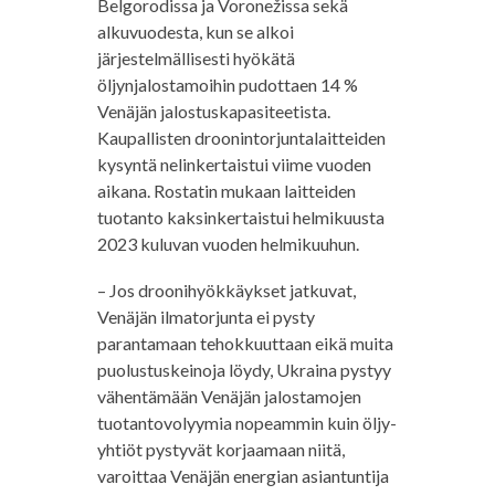
Belgorodissa ja Voronežissa sekä
alkuvuodesta, kun se alkoi
järjestelmällisesti hyökätä
öljynjalostamoihin pudottaen 14 %
Venäjän jalostuskapasiteetista.
Kaupallisten droonintorjuntalaitteiden
kysyntä nelinkertaistui viime vuoden
aikana. Rostatin mukaan laitteiden
tuotanto kaksinkertaistui helmikuusta
2023 kuluvan vuoden helmikuuhun.
– Jos droonihyökkäykset jatkuvat,
Venäjän ilmatorjunta ei pysty
parantamaan tehokkuuttaan eikä muita
puolustuskeinoja löydy, Ukraina pystyy
vähentämään Venäjän jalostamojen
tuotantovolyymia nopeammin kuin öljy-
yhtiöt pystyvät korjaamaan niitä,
varoittaa Venäjän energian asiantuntija