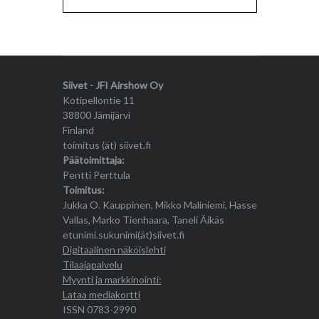
Siivet - JFI Airshow Oy
Kotipellontie 11
38800 Jämijärvi
Finland
toimitus (ät) siivet.fi
Päätoimittaja:
Pentti Perttula
Toimitus:
Jukka O. Kauppinen, Mikko Maliniemi, Hasse
Vallas, Marko Tienhaara, Taneli Äikäs
etunimi.sukunimi(ät)siivet.fi
Digitaalinen näköislehti
Tilaajapalvelu
Myynti ja markkinointi:
Lataa mediakortti
ISSN 0783-2990