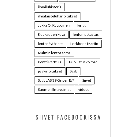
ilmailuhistoria
ilmataisteluharjoitukset
Jukka O. Kauppinen
kirjat
Kuukauden kuva
lentomatkustus
lentonäytökset
Lockheed Martin
Malmin lentoasema
Pentti Perttula
Puolustusvoimat
pääkirjoitukset
Saab
Saab JAS 39 Gripen E/F
Siivet
Suomen Ilmavoimat
videot
SIIVET FACEBOOKISSA