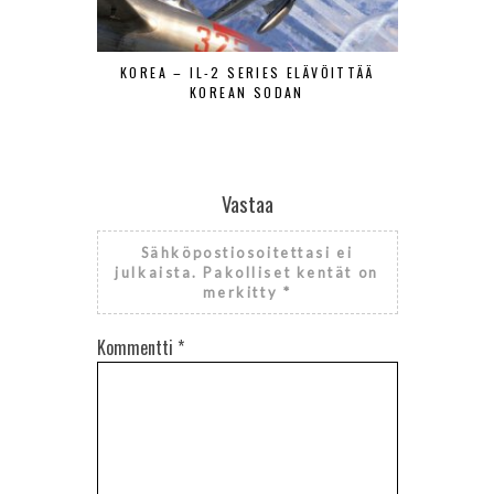
KOREA – IL-2 SERIES ELÄVÖITTÄÄ
LIETTUAN 
KOREAN SODAN
PIENEN MAA
Vastaa
Sähköpostiosoitettasi ei
julkaista.
Pakolliset kentät on
merkitty
*
Kommentti
*