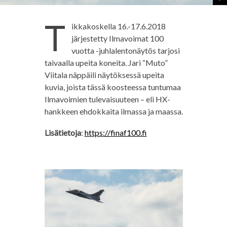
T
ikkakoskella 16.-17.6.2018
järjestetty Ilmavoimat 100
vuotta -juhlalentonäytös tarjosi
taivaalla upeita koneita. Jari “Muto”
Viitala näppäili näytöksessä upeita
kuvia, joista tässä koosteessa tuntumaa
Ilmavoimien tulevaisuuteen – eli HX-
hankkeen ehdokkaita ilmassa ja maassa.
Lisätietoja
:
https://finaf100.fi