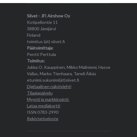
Siivet - JFI Airshow Oy
Kotipellontie 11
38800 Jämijärvi
Finland
toimitus (ät) siivet.fi
Päätoimittaja:
Pentti Perttula
Toimitus:
Jukka O. Kauppinen, Mikko Maliniemi, Hasse
Vallas, Marko Tienhaara, Taneli Äikäs
etunimi.sukunimi(ät)siivet.fi
Digitaalinen näköislehti
Tilaajapalvelu
Myynti ja markkinointi:
Lataa mediakortti
ISSN 0783-2990
Rekisteriseloste