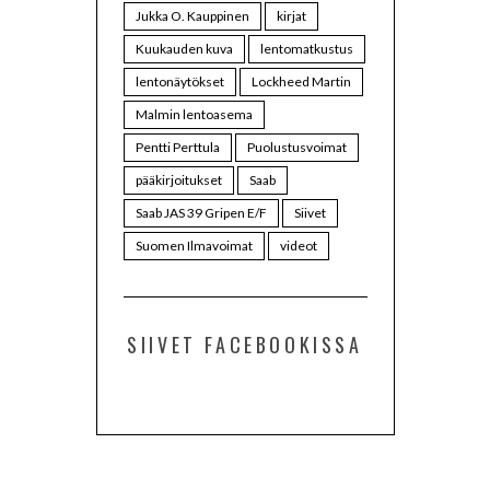
Jukka O. Kauppinen
kirjat
Kuukauden kuva
lentomatkustus
lentonäytökset
Lockheed Martin
Malmin lentoasema
Pentti Perttula
Puolustusvoimat
pääkirjoitukset
Saab
Saab JAS 39 Gripen E/F
Siivet
Suomen Ilmavoimat
videot
SIIVET FACEBOOKISSA