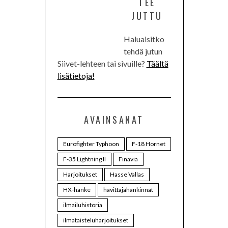
TEE
JUTTU
Haluaisitko
tehdä jutun
Siivet-lehteen tai sivuille?
Täältä
lisätietoja!
AVAINSANAT
Eurofighter Typhoon
F-18 Hornet
F-35 Lightning II
Finavia
Harjoitukset
Hasse Vallas
HX-hanke
hävittäjähankinnat
ilmailuhistoria
ilmataisteluharjoitukset