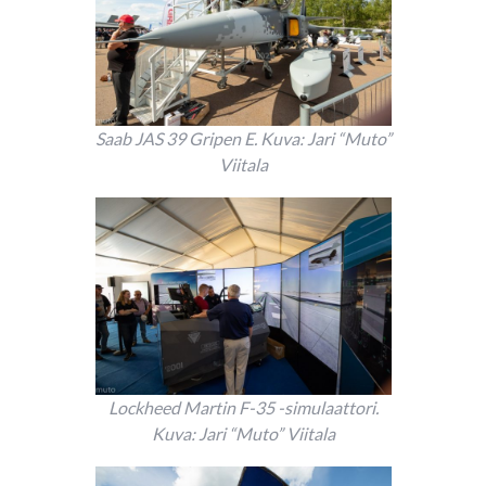
Saab JAS 39 Gripen E. Kuva: Jari “Muto”
Viitala
Lockheed Martin F-35 -simulaattori.
Kuva: Jari “Muto” Viitala