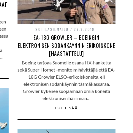
AAT
een
een
SOTILASILMAILU
27.3.2019
essa
EA-18G GROWLER – BOEINGIN
ELEKTRONISEN SODANKÄYNNIN ERIKOISKONE
ka
[HAASTATTELU]
….
Boeing tarjoaa Suomelle osana HX-hanketta
sekä Super Hornet -monitoimihävittäjiä että EA-
18G Growler ELSO-erikoiskoneita, eli
elektronisen sodankäynnin täsmäkassaraa.
Growler kykenee suojaamaan omia koneita
elektronisen häirinnän…
LUE LISÄÄ