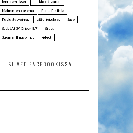
lentonäytökset
Lockheed Martin
Malmin lentoasema
Pentti Perttula
Puolustusvoimat
pääkirjoitukset
Saab
Saab JAS 39 Gripen E/F
Siivet
Suomen Ilmavoimat
videot
SIIVET FACEBOOKISSA