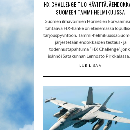
HX CHALLENGE TUO HÄVITTÄJÄEHDOKK
SUOMEEN TAMMI-HELMIKUUSSA
Suomen ilmavoimien Hornetien korvaamis
tähtäävä HX-hanke on etenemässä lopullis
tarjouspyyntöön. Tammi-helmikuussa Suom
järjestetään ehdokkaiden testaus- ja
todennustapahtuma ”HX Challenge”, jon
isännöi Satakunnan Lennosto Pirkkalassa
LUE LISÄÄ