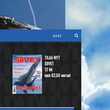
TILAA NYT
SIIVET
12 kk
vain 62,50 euroa!