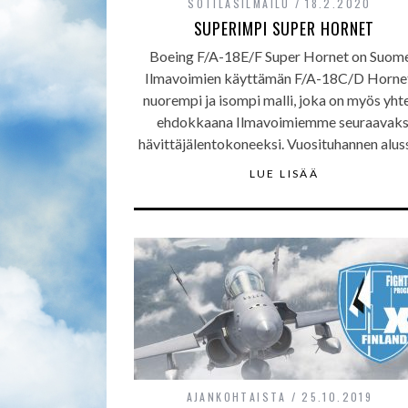
SOTILASILMAILU
18.2.2020
SUPERIMPI SUPER HORNET
Boeing F/A-18E/F Super Hornet on Suom
Ilmavoimien käyttämän F/A-18C/D Horne
nuorempi ja isompi malli, joka on myös yht
ehdokkaana Ilmavoimiemme seuraavaks
hävittäjälentokoneeksi. Vuosituhannen alu
LUE LISÄÄ
AJANKOHTAISTA
25.10.2019