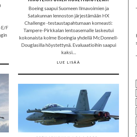
0
Boeing saapui Suomeen Ilmavoimien ja
Satakunnan lennoston järjestämään HX
Challenge -testaustapahtumaan komeasti:
-E/F
Tampere-Pirkkalan lentoasemalle laskeutui
ngin
kokonaista kolme Boeingia yhdellä McDonnell-
Douglasilla höystettynä. Evaluaatioihin saapui
kaksi…
LUE LISÄÄ