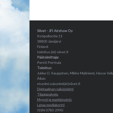
Siivet - JFI Airshow Oy
Kotipellontie 11
38800 Jämijärvi
Finland
toimitus (ät) siivet.fi
Päätoimittaja:
Pentti Perttula
Toimitus:
Jukka O. Kauppinen, Mikko Maliniemi, Hasse Vall
Äikäs
etunimi.sukunimi(ät)siivet.fi
Digitaalinen näköislehti
Tilaajapalvelu
Myynti ja markkinointi:
Lataa mediakortti
ISSN 0783-2990