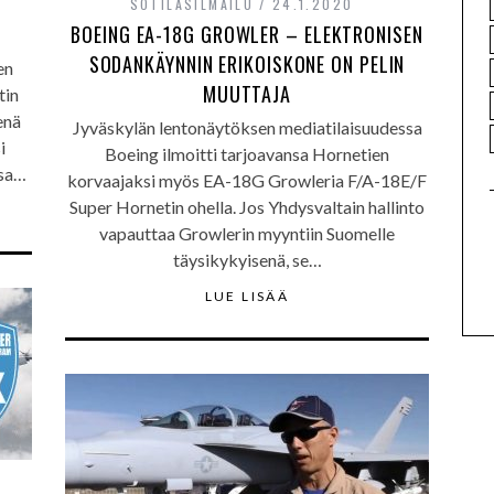
SOTILASILMAILU
24.1.2020
BOEING EA-18G GROWLER – ELEKTRONISEN
SODANKÄYNNIN ERIKOISKONE ON PELIN
en
MUUTTAJA
tin
enä
Jyväskylän lentonäytöksen mediatilaisuudessa
i
Boeing ilmoitti tarjoavansa Hornetien
ssa…
korvaajaksi myös EA-18G Growleria F/A-18E/F
Super Hornetin ohella. Jos Yhdysvaltain hallinto
vapauttaa Growlerin myyntiin Suomelle
täysikykyisenä, se…
LUE LISÄÄ