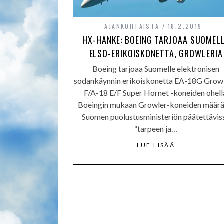
AJANKOHTAISTA
18.2.2019
HX-HANKE: BOEING TARJOAA SUOMEL
ELSO-ERIKOISKONETTA, GROWLERIA
Boeing tarjoaa Suomelle elektronisen
sodankäynnin erikoiskonetta EA-18G Growl
F/A-18 E/F Super Hornet -koneiden ohell
Boeingin mukaan Growler-koneiden määrä
Suomen puolustusministeriön päätettävis
“tarpeen ja…
LUE LISÄÄ