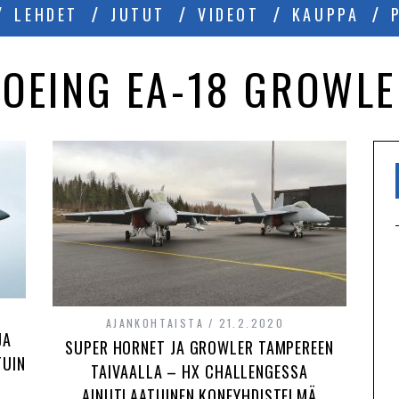
LEHDET
JUTUT
VIDEOT
KAUPPA
OEING EA-18 GROWL
AJANKOHTAISTA
21.2.2020
JA
SUPER HORNET JA GROWLER TAMPEREEN
TUIN
TAIVAALLA – HX CHALLENGESSA
AINUTLAATUINEN KONEYHDISTELMÄ