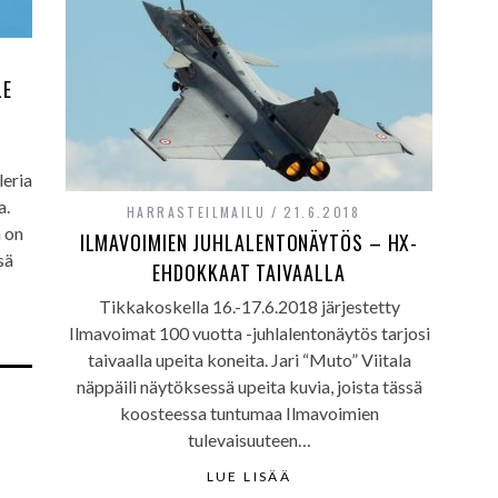
LE
eria
a.
HARRASTEILMAILU
21.6.2018
 on
ILMAVOIMIEN JUHLALENTONÄYTÖS – HX-
sä
EHDOKKAAT TAIVAALLA
Tikkakoskella 16.-17.6.2018 järjestetty
Ilmavoimat 100 vuotta -juhlalentonäytös tarjosi
taivaalla upeita koneita. Jari “Muto” Viitala
näppäili näytöksessä upeita kuvia, joista tässä
koosteessa tuntumaa Ilmavoimien
tulevaisuuteen…
LUE LISÄÄ