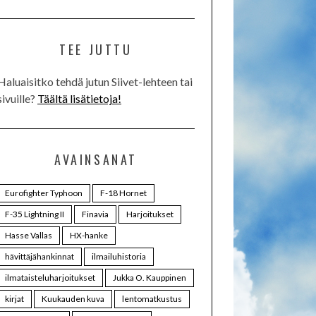
TEE JUTTU
Haluaisitko tehdä jutun Siivet-lehteen tai
sivuille?
Täältä lisätietoja!
AVAINSANAT
Eurofighter Typhoon
F-18 Hornet
F-35 Lightning II
Finavia
Harjoitukset
Hasse Vallas
HX-hanke
hävittäjähankinnat
ilmailuhistoria
ilmataisteluharjoitukset
Jukka O. Kauppinen
kirjat
Kuukauden kuva
lentomatkustus