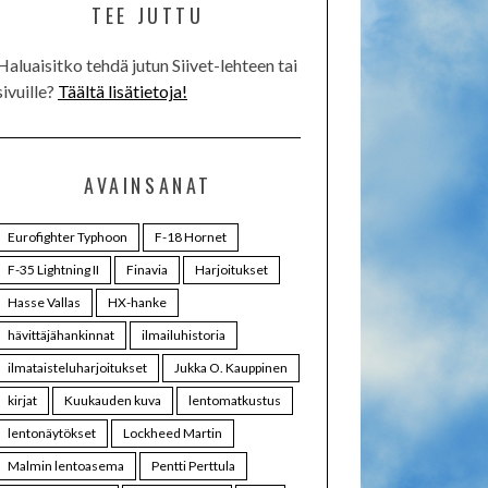
TEE JUTTU
Haluaisitko tehdä jutun Siivet-lehteen tai
sivuille?
Täältä lisätietoja!
AVAINSANAT
Eurofighter Typhoon
F-18 Hornet
F-35 Lightning II
Finavia
Harjoitukset
Hasse Vallas
HX-hanke
hävittäjähankinnat
ilmailuhistoria
ilmataisteluharjoitukset
Jukka O. Kauppinen
kirjat
Kuukauden kuva
lentomatkustus
lentonäytökset
Lockheed Martin
Malmin lentoasema
Pentti Perttula