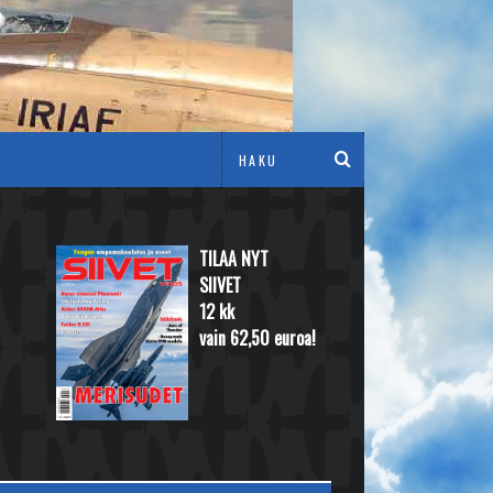
TILAA NYT
SIIVET
12 kk
vain 62,50 euroa!