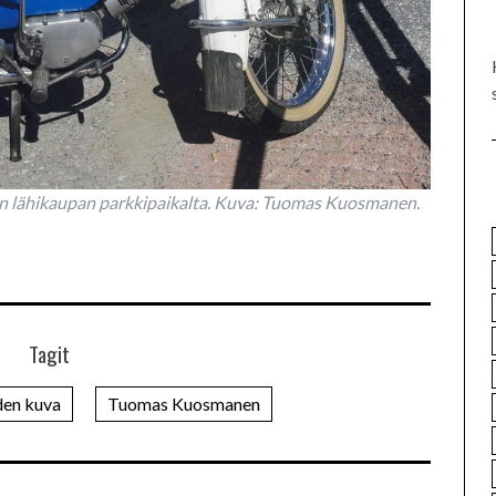
sen lähikaupan parkkipaikalta. Kuva: Tuomas Kuosmanen.
Tagit
en kuva
Tuomas Kuosmanen