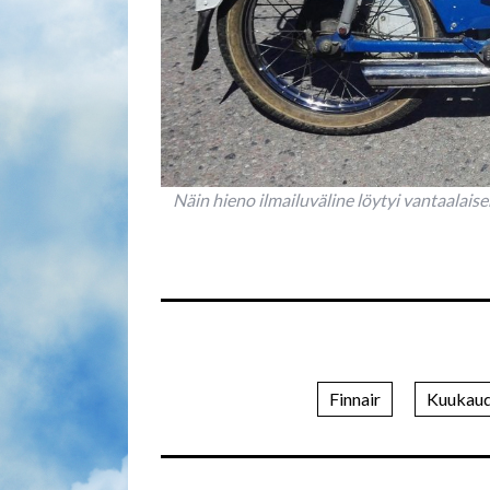
Näin hieno ilmailuväline löytyi vantaalai
Finnair
Kuukaud