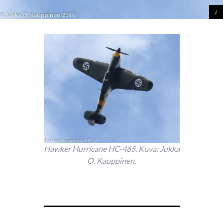
Hawker Hurricane HC-465. Kuva: Jukka
O. Kauppinen.