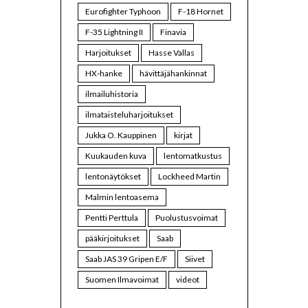
Eurofighter Typhoon
F-18 Hornet
F-35 Lightning II
Finavia
Harjoitukset
Hasse Vallas
HX-hanke
hävittäjähankinnat
ilmailuhistoria
ilmataisteluharjoitukset
Jukka O. Kauppinen
kirjat
Kuukauden kuva
lentomatkustus
lentonäytökset
Lockheed Martin
Malmin lentoasema
Pentti Perttula
Puolustusvoimat
pääkirjoitukset
Saab
Saab JAS 39 Gripen E/F
Siivet
Suomen Ilmavoimat
videot