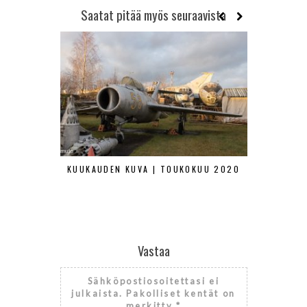
Saatat pitää myös seuraavista
KUUKAUDEN KUVA | TOUKOKUU 2020
KUUKAUDEN
Vastaa
Sähköpostiosoitettasi ei
julkaista.
Pakolliset kentät on
merkitty
*