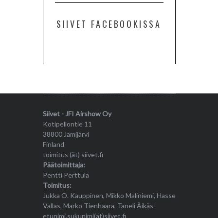
SIIVET FACEBOOKISSA
Siivet - JFI Airshow Oy
Kotipellontie 11
38800 Jämijärvi
Finland
toimitus (ät) siivet.fi
Päätoimittaja:
Pentti Perttula
Toimitus:
Jukka O. Kauppinen, Mikko Maliniemi, Hasse
Vallas, Marko Tienhaara, Taneli Äikäs
etunimi.sukunimi(ät)siivet.fi